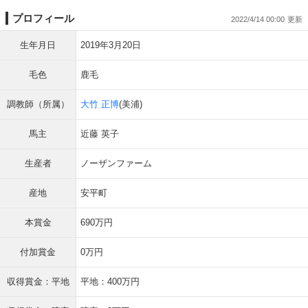
プロフィール
2022/4/14 00:00
生年月日
2019年3月20日
毛色
鹿毛
調教師（所属）
大竹 正博
(美浦)
馬主
近藤 英子
生産者
ノーザンファーム
産地
安平町
本賞金
690万円
付加賞金
0万円
収得賞金：平地
平地：400万円