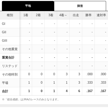
平地
障害
種別
1着
2着
3着
4着～
出走
勝率
連対率
-
-
-
-
-
-
-
GI
-
-
-
-
-
-
-
GII
-
-
-
-
-
-
-
GIII
-
-
-
-
-
-
-
その他重賞
-
-
-
-
-
-
-
重賞合計
-
-
-
-
-
-
-
リステッド
0
0
0
3
3
.000
.000
その他特別
1
0
1
1
3
.333
.333
平場
1
0
1
4
6
.167
.167
合計
※「総合成績」はJRAのレースのみとなります。