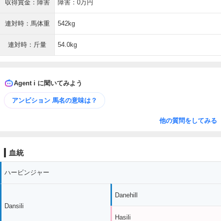
収得賞金：障害
障害：0万円
連対時：馬体重
542kg
連対時：斤量
54.0kg
Agent i に聞いてみよう
アンビション 馬名の意味は？
他の質問をしてみる
血統
ハービンジャー
Danehill
Dansili
Hasili