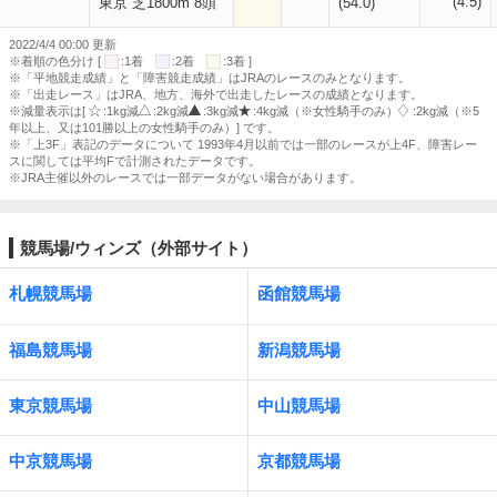
(4.5)
東京 芝1800m 8頭
(54.0)
2022/4/4 00:00 更新
※着順の色分け [
:1着
:2着
:3着 ]
※「平地競走成績」と「障害競走成績」はJRAのレースのみとなります。
※「出走レース」はJRA、地方、海外で出走したレースの成績となります。
※減量表示は[
:1kg減
:2kg減
:3kg減
:4kg減（※女性騎手のみ）
:2kg減（※5
年以上、又は101勝以上の女性騎手のみ）] です。
※「上3F」表記のデータについて 1993年4月以前では一部のレースが上4F、障害レー
スに関しては平均Fで計測されたデータです。
※JRA主催以外のレースでは一部データがない場合があります。
競馬場/ウィンズ（外部サイト）
札幌競馬場
函館競馬場
福島競馬場
新潟競馬場
東京競馬場
中山競馬場
中京競馬場
京都競馬場