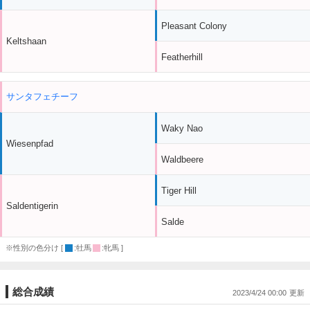
Pleasant Colony
Keltshaan
Featherhill
サンタフェチーフ
Waky Nao
Wiesenpfad
Waldbeere
Tiger Hill
Saldentigerin
Salde
※性別の色分け [
:牡馬
:牝馬 ]
総合成績
2023/4/24 00:00