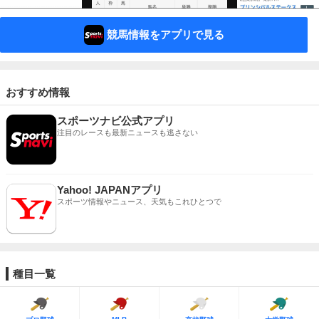
競馬情報をアプリで見る
おすすめ情報
スポーツナビ公式アプリ
注目のレースも最新ニュースも逃さない
Yahoo! JAPANアプリ
スポーツ情報やニュース、天気もこれひとつで
種目一覧