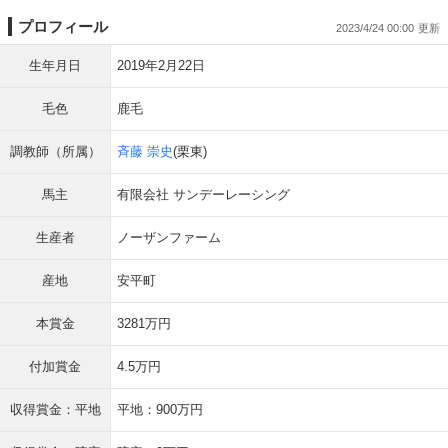
プロフィール
2023/4/24 00:00
生年月日
2019年2月22日
毛色
鹿毛
調教師（所属）
斉藤 崇史
(栗東)
馬主
有限会社 サンデーレーシング
生産者
ノーザンファーム
産地
安平町
本賞金
3281万円
付加賞金
4.5万円
収得賞金：平地
平地：900万円