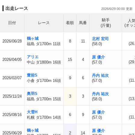
出走レース
2026/6/29 00:00
騎手
人
日付
レース
着順
馬番
(オッ
(斤量)
鶴ヶ城
北村 宏司
2026/06/28
8
11
(26
福島 ダ1700m 11頭
(58.0)
アリエ
原 優介
2026/04/05
15
4
(29
中山 ダ1800m 16頭
(57.0)
豊前S
丹内 祐次
2026/02/07
9
6
(11
小倉 ダ1700m 16頭
(57.0)
奥羽S
丹内 祐次
2025/11/24
3
3
(13
福島 ダ1700m 15頭
(58.0)
大雪H
原 優介
2025/08/16
6
9
(11
札幌 ダ1700m 14頭
(57.0)
鶴ヶ城
原 優介
2025/06/29
2
14