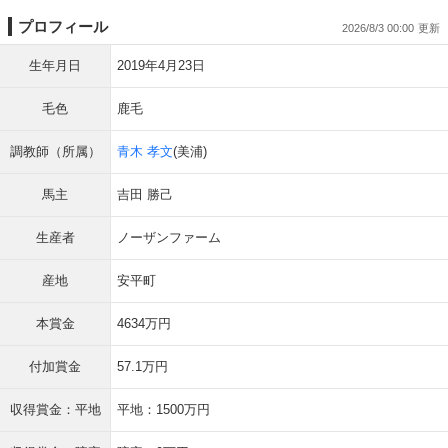
プロフィール
2026/8/3 00:00
生年月日
2019年4月23日
毛色
鹿毛
調教師（所属）
青木 孝文
(美浦)
馬主
吉田 勝己
生産者
ノーザンファーム
産地
安平町
本賞金
4634万円
付加賞金
57.1万円
収得賞金：平地
平地：1500万円