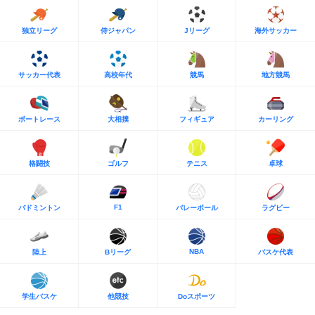
独立リーグ
侍ジャパン
Jリーグ
海外サッカー
サッカー代表
高校年代
競馬
地方競馬
ボートレース
大相撲
フィギュア
カーリング
格闘技
ゴルフ
テニス
卓球
F1
バドミントン
バレーボール
ラグビー
NBA
陸上
Bリーグ
バスケ代表
学生バスケ
他競技
Doスポーツ