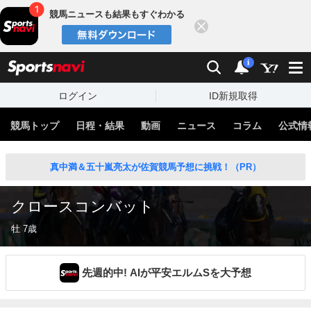
競馬ニュースも結果もすぐわかる
閉じる
スポーツナビ
検索
通知
i
ログイン
ID新規取得
競馬トップ
日程・結果
動画
ニュース
コラム
公式情
真中満＆五十嵐亮太が佐賀競馬予想に挑戦！（PR）
クロースコンバット
牡 7歳
先週的中! AIが平安エルムSを大予想