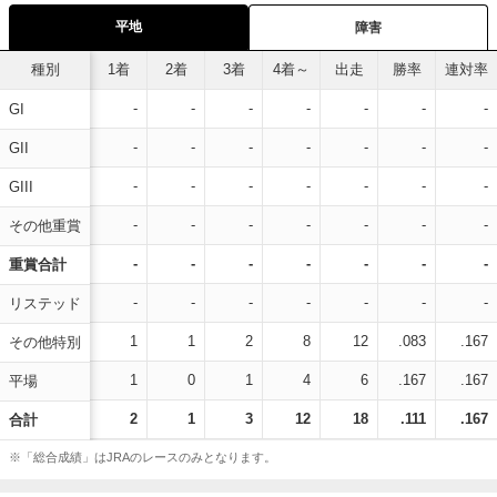
平地
障害
種別
1着
2着
3着
4着～
出走
勝率
連対率
-
-
-
-
-
-
-
GI
-
-
-
-
-
-
-
GII
-
-
-
-
-
-
-
GIII
-
-
-
-
-
-
-
その他重賞
-
-
-
-
-
-
-
重賞合計
-
-
-
-
-
-
-
リステッド
1
1
2
8
12
.083
.167
その他特別
1
0
1
4
6
.167
.167
平場
2
1
3
12
18
.111
.167
合計
※「総合成績」はJRAのレースのみとなります。