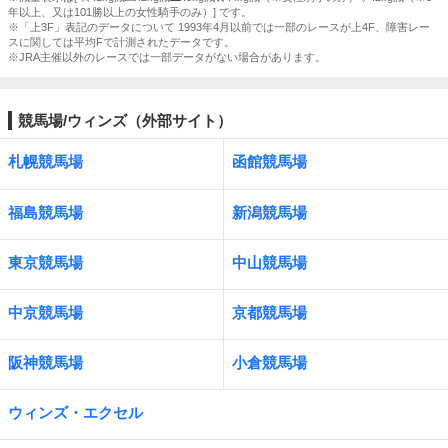
年以上、又は101勝以上の女性騎手のみ）] です。
※「上3F」表記のデータについて 1993年4月以前では一部のレースが上4F、障害レー
スに関しては平均Fで計測されたデータです。
※JRA主催以外のレースでは一部データがない場合があります。
競馬場/ウィンズ（外部サイト）
札幌競馬場
函館競馬場
福島競馬場
新潟競馬場
東京競馬場
中山競馬場
中京競馬場
京都競馬場
阪神競馬場
小倉競馬場
ウィンズ・エクセル