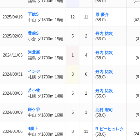
(17
福島 ダ1700m 15頭
(58.0)
下総S
原 優介
2025/04/19
12
11
(62
中山 ダ1800m 16頭
(58.0)
豊前S
丹内 祐次
2025/02/08
5
2
(3
小倉 ダ1700m 15頭
(56.0)
河北新
丹内 祐次
2024/11/03
1
4
(5
福島 ダ1700m 15頭
(58.0)
インデ
丹内 祐次
2024/08/31
3
6
(9
札幌 ダ1700m 13頭
(58.0)
苫小牧
丹内 祐次
2024/08/03
5
2
(8
札幌 ダ1700m 14頭
(55.0)
鎌ケ谷
北村 宏司
2024/03/09
5
3
(9
中山 ダ1800m 16頭
(58.0)
4歳上
R.ピーヒュレク
2024/01/06
8
11
(24
中山 ダ1800m 16頭
(58.0)