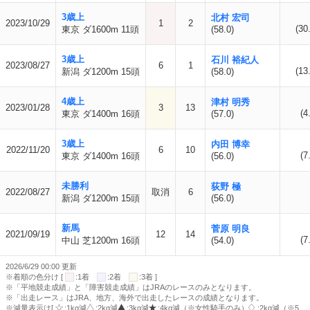
3歳上
北村 宏司
2023/10/29
1
2
(30
東京 ダ1600m 11頭
(58.0)
3歳上
石川 裕紀人
2023/08/27
6
1
(13
新潟 ダ1200m 15頭
(58.0)
4歳上
津村 明秀
2023/01/28
3
13
(4
東京 ダ1400m 16頭
(57.0)
3歳上
内田 博幸
2022/11/20
6
10
(7
東京 ダ1400m 16頭
(56.0)
未勝利
荻野 極
2022/08/27
取消
6
新潟 ダ1200m 15頭
(56.0)
新馬
菅原 明良
2021/09/19
12
14
(7
中山 芝1200m 16頭
(54.0)
2026/6/29 00:00 更新
※着順の色分け [
:1着
:2着
:3着 ]
※「平地競走成績」と「障害競走成績」はJRAのレースのみとなります。
※「出走レース」はJRA、地方、海外で出走したレースの成績となります。
※減量表示は[
:1kg減
:2kg減
:3kg減
:4kg減（※女性騎手のみ）
:2kg減（※5