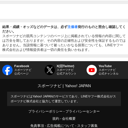
結果・成績・オッズなどのデータは、必ず
主催者
発行のものと照合し確認してく
ださい。
スポーツナビの競馬コンテンツのページ上に掲載されている情報の内容に関して
は万全を期しておりますが、その内容の正確性および安全性を保証するものでは
ありません。当該情報に基づいて被ったいかなる損害についても、LINEヤフー
株式会社および情報提供者は一切の責任を負いかねます。
Facebook
X(旧Twitter)
YouTube
スポーツナビ
スポーツナビ
スポーツナビ
公式ページ
公式アカウント
公式チャンネル
スポーツナビ
Yahoo! JAPAN
スポーツナビはYahoo! JAPANのサービスであり、LINEヤフー株式会社がス
ポーツナビ株式会社と協力して運営しています。
プライバシーポリシー
プライバシーセンター
規約
会社概要
免責事項
広告掲載について
スタッフ募集