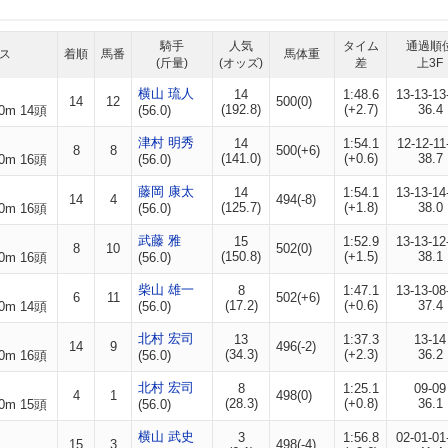
騎手
人気
タイム
通過順
ス
着順
馬番
馬体重
(斤量)
(オッズ)
差
上3F
横山 琉人
14
1:48.6
13-13-13
14
12
500(0)
(192.8)
(+2.7)
36.4
0m 14頭
(56.0)
津村 明秀
14
1:54.1
12-12-11
8
8
500(+6)
(141.0)
(+0.6)
38.7
0m 16頭
(56.0)
藤岡 康太
14
1:54.1
13-13-14
14
4
494(-8)
(125.7)
(+1.8)
38.0
0m 16頭
(56.0)
武藤 雅
15
1:52.9
13-13-12
8
10
502(0)
(150.8)
(+1.5)
38.1
0m 16頭
(56.0)
柴山 雄一
8
1:47.1
13-13-08
6
11
502(+6)
(17.2)
(+0.6)
37.4
0m 14頭
(56.0)
北村 宏司
13
1:37.3
13-14
14
9
496(-2)
(34.3)
(+2.3)
36.2
0m 16頭
(56.0)
北村 宏司
8
1:25.1
09-09
4
1
498(0)
(28.3)
(+0.8)
36.1
0m 15頭
(56.0)
横山 武史
3
1:56.8
02-01-01
15
3
498(-4)