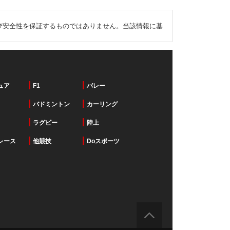
び安全性を保証するものではありません。当該情報に基
ュア
F1
バレー
バドミントン
カーリング
ラグビー
陸上
レース
他競技
Doスポーツ