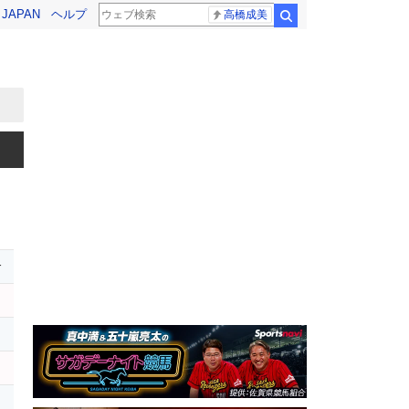
! JAPAN
ヘルプ
高橋成美
検索
r