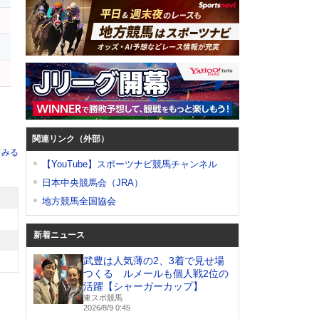
ス
セ
関連リンク（外部）
てみる
【YouTube】スポーツナビ競馬チャンネル
日本中央競馬会（JRA）
地方競馬全国協会
新着ニュース
武豊は人気薄の2、3着で見せ場
つくる ルメールも個人戦2位の
活躍【シャーガーカップ】
東スポ競馬
2026/8/9 0:45