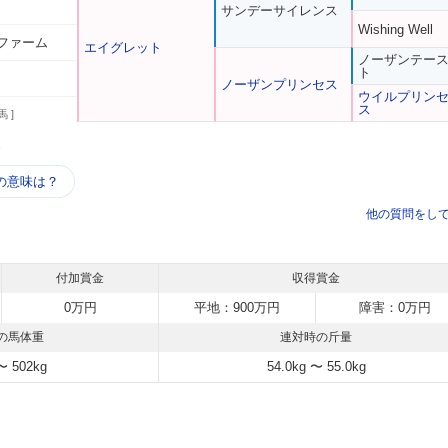
サンデーサイレンス
Wishing Well
ファーム
エイグレット
ノーザンテー
ト
ノーザンプリンセス
ウイルプリン
ス
馬 ]
う
の意味は？
他の質問をし
付加賞金
収得賞金
0万円
平地：900万円
障害：0万円
の馬体重
連対時の斤量
〜 502kg
54.0kg 〜 55.0kg