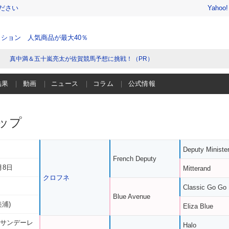
ださい
Yahoo
ション 人気商品が最大40％
真中満＆五十嵐亮太が佐賀競馬予想に挑戦！（PR）
結果
動画
ニュース
コラム
公式情報
ップ
Deputy Ministe
French Deputy
月8日
Mitterand
クロフネ
Classic Go Go
Blue Avenue
美浦)
Eliza Blue
 サンデーレ
Halo