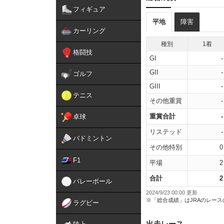
フィギュア
平地
障害
カーリング
種別
1着
格闘技
GI
-
GII
-
ゴルフ
GIII
-
テニス
その他重賞
-
重賞合計
-
卓球
リステッド
-
バドミントン
その他特別
0
F1
平場
2
合計
2
バレーボール
2024/9/23 00:00 更新
※「総合成績」はJRAのレー
ラグビー
出走レース