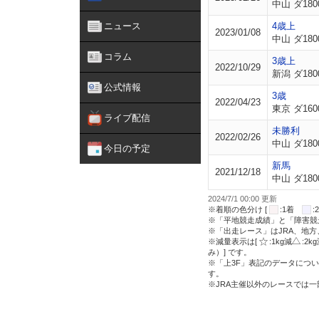
中山 ダ180
ニュース
4歳上
2023/01/08
中山 ダ180
コラム
3歳上
2022/10/29
新潟 ダ180
公式情報
3歳
2022/04/23
東京 ダ160
ライブ配信
未勝利
2022/02/26
中山 ダ180
今日の予定
新馬
2021/12/18
中山 ダ180
2024/7/1 00:00 更新
※着順の色分け [
:1着
※「平地競走成績」と「障害競
※「出走レース」はJRA、地
※減量表示は[
:1kg減
:2k
み）] です。
※「上3F」表記のデータについ
す。
※JRA主催以外のレースでは