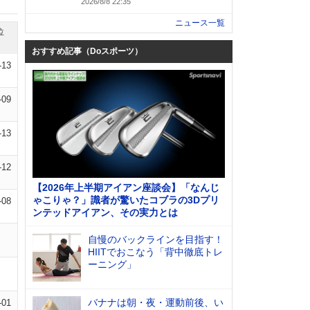
2026/8/8 22:35
ニュース一覧
位
おすすめ記事（Doスポーツ）
-13
-09
-13
-12
【2026年上半期アイアン座談会】「なんじ
ゃこりゃ？」識者が驚いたコブラの3Dプリ
-08
ンテッドアイアン、その実力とは
自慢のバックラインを目指す！
HIITでおこなう「背中徹底トレ
ーニング」
バナナは朝・夜・運動前後、い
-01