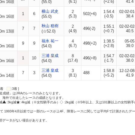
(6.1)
(+2.6)
41.4
0m 16頭
(55.0)
横山 武史
2
1:54.4
02-02-01
1
6
502(+6)
(5.3)
(-0.5)
38.4
0m 16頭
(55.0)
秋山 稔樹
2
1:55.1
02-02-02
7
7
496(-2)
(4.9)
(+0.7)
40.5
0m 13頭
(☆52.0)
福永 祐一
4
1:38.5
05-05
9
9
498(+2)
(6.7)
(+2.8)
39.0
0m 16頭
(54.0)
三浦 皇成
8
1:54.7
02-02-02
1
10
496(+8)
(17.4)
(-1.7)
38.0
0m 16頭
(54.0)
三浦 皇成
3
1:58.8
12-12-08
7
3
488
(8.1)
(+5.2)
41.9
0m 14頭
(54.0)
:2着
:3着 ]
走成績」はJRAのレースのみとなります。
方、海外で出走したレースの成績となります。
g減
:3kg減
:4kg減（※女性騎手のみ）
:2kg減（※5年以上、又は101勝以上の女性騎手
て 1993年4月以前では一部のレースが上4F、障害レースに関しては平均Fで計測されたデ
一部データがない場合があります。