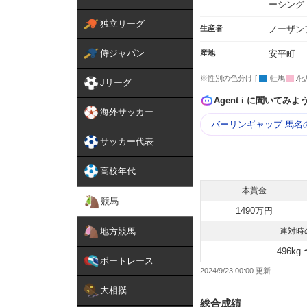
ーシング
独立リーグ
生産者
ノーザン
侍ジャパン
産地
安平町
※性別の色分け [
:牡馬
:牝
Jリーグ
Agent i に聞いてみよ
海外サッカー
バーリンギャップ 馬名
サッカー代表
高校年代
本賞金
競馬
1490万円
地方競馬
連対時
496kg 
ボートレース
2024/9/23 00:00
大相撲
総合成績