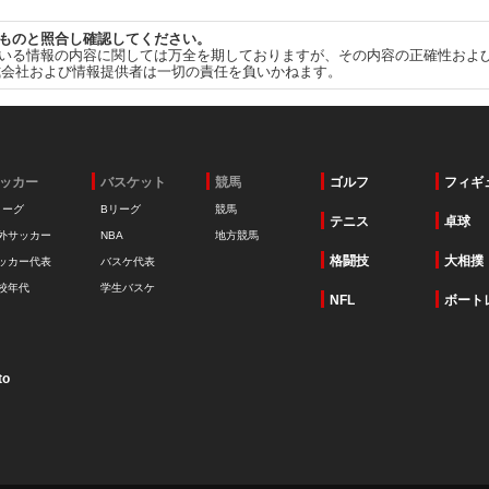
ものと照合し確認してください。
いる情報の内容に関しては万全を期しておりますが、その内容の正確性およ
式会社および情報提供者は一切の責任を負いかねます。
ッカー
バスケット
競馬
ゴルフ
フィギ
リーグ
Bリーグ
競馬
テニス
卓球
外サッカー
NBA
地方競馬
格闘技
大相撲
ッカー代表
バスケ代表
校年代
学生バスケ
NFL
ボート
to