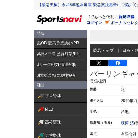
【緊急支援】令和8年熊本地震 緊急支援募金にご協力く
IDでもっと便利に
新規取得
ログイン
ボーナスセレク
特集
燕OB 競馬予想挑む/PR
競馬トップ
日程・
髙津×三浦 監督対談/PR
Jリーグ戦力 徹底分析
バーリンギャ
J国立試合に無料招待
登録抹消
種目
性齢
牝
プロ野球
生年月日
2019年2
MLB
毛色
芦毛
高校野球
調教師（所属）
萩原 清
(
馬主
有限会社
大学野球