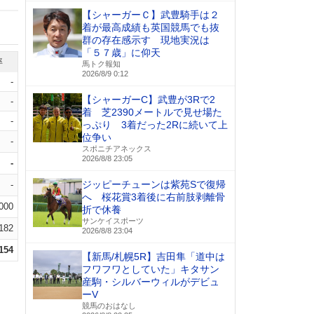
【シャーガーＣ】武豊騎手は２
着が最高成績も英国競馬でも抜
群の存在感示す 現地実況は
「５７歳」に仰天
率
馬トク報知
2026/8/9 0:12
-
【シャーガーC】武豊が3Rで2
-
着 芝2390メートルで見せ場た
-
っぷり 3着だった2Rに続いて上
位争い
-
スポニチアネックス
2026/8/8 23:05
-
ジッピーチューンは紫苑Sで復帰
-
へ 桜花賞3着後に右前肢剥離骨
.000
折で休養
サンケイスポーツ
.182
2026/8/8 23:04
.154
【新馬/札幌5R】吉田隼「道中は
フワフワとしていた」キタサン
産駒・シルバーウィルがデビュ
ーV
競馬のおはなし