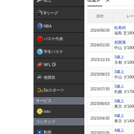
陸上
Bリーグ
日付
レー
NBA
松島特
2024/06/29
福島 芝180
バスケ代表
初茜賞
2024/01/20
中山 ダ180
学生バスケ
3歳上
2023/11/19
京都 ダ180
NFL
3歳上
2023/09/23
中山 ダ180
他競技
3歳上
2023/07/30
Doスポーツ
札幌 ダ170
サービス
3歳上
2023/06/03
東京 ダ160
toto
4歳上
2023/04/30
東京 ダ140
コンテンツ
4歳上
動画
2023/02/26