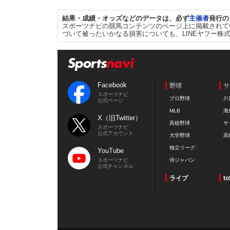
結果・成績・オッズなどのデータは、必ず
主催者
発行の
スポーツナビの競馬コンテンツのページ上に掲載されて
づいて被ったいかなる損害についても、LINEヤフー株
Facebook
野球
サ
スポーツナビ
プロ野球
J
公式ページ
MLB
海
X（旧Twitter）
高校野球
サ
スポーツナビ
公式アカウント
大学野球
高
独立リーグ
YouTube
スポーツナビ
侍ジャパン
公式チャンネル
ライブ
to