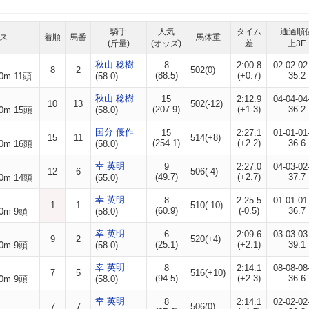
騎手
人気
タイム
通過順
ス
着順
馬番
馬体重
(斤量)
(オッズ)
差
上3F
秋山 稔樹
8
2:00.8
02-02-02
8
2
502(0)
(88.5)
(+0.7)
35.2
0m 11頭
(58.0)
秋山 稔樹
15
2:12.9
04-04-04
10
13
502(-12)
(207.9)
(+1.3)
36.2
0m 15頭
(58.0)
国分 優作
15
2:27.1
01-01-01
15
11
514(+8)
(254.1)
(+2.2)
36.6
0m 16頭
(58.0)
幸 英明
9
2:27.0
04-03-02
12
6
506(-4)
(49.7)
(+2.7)
37.7
0m 14頭
(55.0)
幸 英明
8
2:25.5
01-01-01
1
1
510(-10)
(60.9)
(-0.5)
36.7
0m 9頭
(58.0)
幸 英明
6
2:09.6
03-03-03
9
2
520(+4)
(25.1)
(+2.1)
39.1
0m 9頭
(58.0)
幸 英明
8
2:14.1
08-08-08
7
5
516(+10)
(94.5)
(+2.3)
36.6
0m 9頭
(58.0)
幸 英明
8
2:14.1
02-02-02
7
7
506(0)