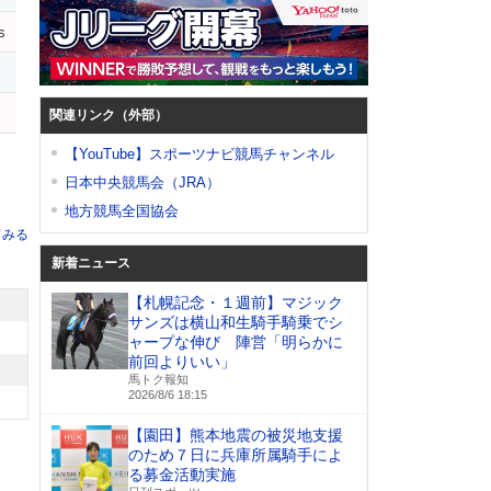
s
関連リンク（外部）
【YouTube】スポーツナビ競馬チャンネル
日本中央競馬会（JRA）
地方競馬全国協会
てみる
新着ニュース
【札幌記念・１週前】マジック
サンズは横山和生騎手騎乗でシ
ャープな伸び 陣営「明らかに
前回よりいい」
馬トク報知
2026/8/6 18:15
【園田】熊本地震の被災地支援
のため７日に兵庫所属騎手によ
る募金活動実施