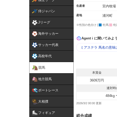
生産者
宮内牧場
侍ジャパン
産地
浦河町
Jリーグ
※性別の色分け [
:牡馬
:牝
海外サッカー
Agent i に聞いてみよ
サッカー代表
ミアステラ 馬名の意味
高校年代
競馬
本賞金
地方競馬
3609万円
連対時
ボートレース
484kg 
大相撲
2026/3/2 00:00
フィギュア
総合成績