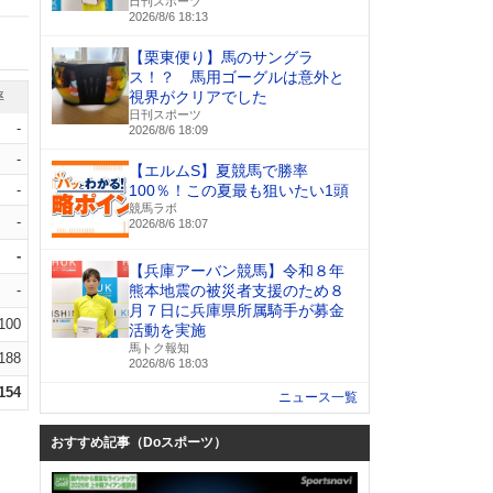
日刊スポーツ
2026/8/6 18:13
【栗東便り】馬のサングラ
ス！？ 馬用ゴーグルは意外と
視界がクリアでした
率
日刊スポーツ
-
2026/8/6 18:09
-
【エルムS】夏競馬で勝率
-
100％！この夏最も狙いたい1頭
競馬ラボ
-
2026/8/6 18:07
-
【兵庫アーバン競馬】令和８年
-
熊本地震の被災者支援のため８
月７日に兵庫県所属騎手が募金
.100
活動を実施
馬トク報知
.188
2026/8/6 18:03
.154
ニュース一覧
おすすめ記事（Doスポーツ）