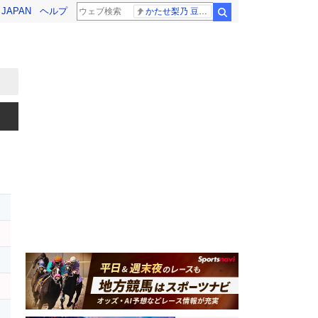
! JAPAN
ヘルプ
かたせ梨乃 豆原一成
検索
レ