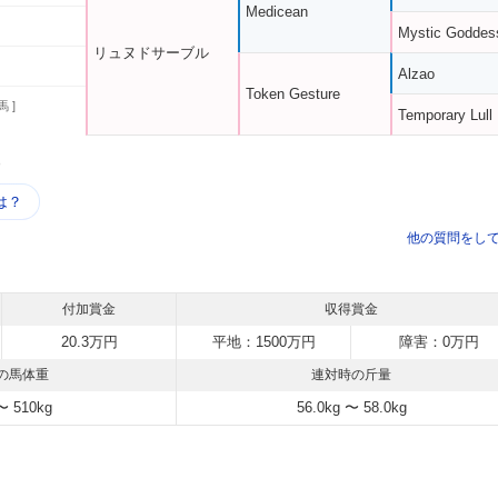
Medicean
Mystic Goddes
リュヌドサーブル
Alzao
Token Gesture
馬 ]
Temporary Lull
う
は？
他の質問をし
付加賞金
収得賞金
20.3万円
平地：1500万円
障害：0万円
の馬体重
連対時の斤量
〜 510kg
56.0kg 〜 58.0kg