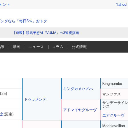
ヒント
Yahoo
ングなら「毎日5％」おトク
【連載】競馬予想AI『VUMA』の3連複指南
結果
動画
ニュース
コラム
公式情報
Kingmambo
キングカメハメハ
月3日
マンファス
ドゥラメンテ
サンデーサイ
ンス
アドマイヤグルーヴ
裕之
(栗東)
エアグルーヴ
Machiavellian