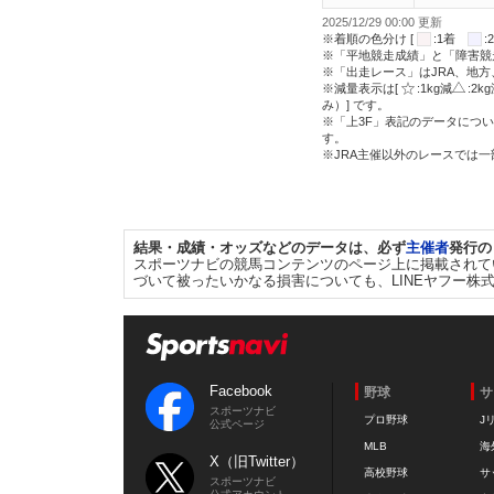
2025/12/29 00:00 更新
※着順の色分け [
:1着
※「平地競走成績」と「障害競
※「出走レース」はJRA、地
※減量表示は[
:1kg減
:2k
み）] です。
※「上3F」表記のデータについ
す。
※JRA主催以外のレースでは
結果・成績・オッズなどのデータは、必ず
主催者
発行の
スポーツナビの競馬コンテンツのページ上に掲載されて
づいて被ったいかなる損害についても、LINEヤフー株
Facebook
野球
サ
スポーツナビ
プロ野球
J
公式ページ
MLB
海
X（旧Twitter）
高校野球
サ
スポーツナビ