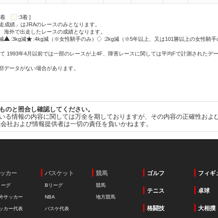
:2着
:3着 ]
走成績」はJRAのレースのみとなります。
方、海外で出走したレースの成績となります。
g減
:3kg減
:4kg減（※女性騎手のみ）
:2kg減（※5年以上、又は101勝以上の女性騎手
て 1993年4月以前では一部のレースが上4F、障害レースに関しては平均Fで計測されたデ
一部データがない場合があります。
ものと照合し確認してください。
いる情報の内容に関しては万全を期しておりますが、その内容の正確性およ
式会社および情報提供者は一切の責任を負いかねます。
ッカー
バスケット
競馬
ゴルフ
フィギ
リーグ
Bリーグ
競馬
テニス
卓球
外サッカー
NBA
地方競馬
格闘技
大相撲
ッカー代表
バスケ代表