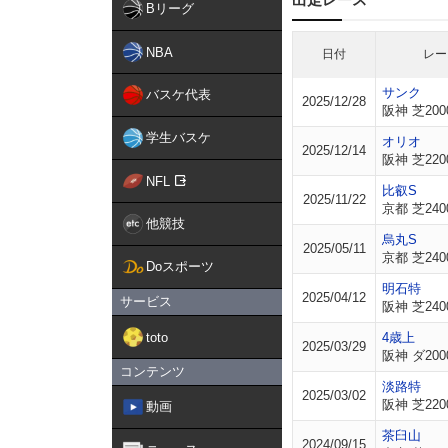
Bリーグ
NBA
日付
レー
サンク
バスケ代表
2025/12/28
阪神 芝200
学生バスケ
オリオ
2025/12/14
阪神 芝220
NFL
比叡S
2025/11/22
京都 芝240
他競技
烏丸S
2025/05/11
京都 芝240
Doスポーツ
明石特
2025/04/12
サービス
阪神 芝240
toto
4歳上
2025/03/29
阪神 ダ200
コンテンツ
淡路特
2025/03/02
阪神 芝220
動画
茶臼山
2024/09/15