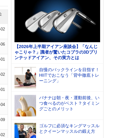
位
-02
-06
【2026年上半期アイアン座談会】「なんじ
ゃこりゃ？」識者が驚いたコブラの3Dプリ
ンテッドアイアン、その実力とは
-01
自慢のバックラインを目指す！
-02
HIITでおこなう「背中徹底トレ
ーニング」
-01
バナナは朝・夜・運動前後、い
つ食べるのがベスト？タイミン
-04
グごとのメリット
-09
ゴルフに必須なキングマッスル
とクイーンマッスルの鍛え方
-02