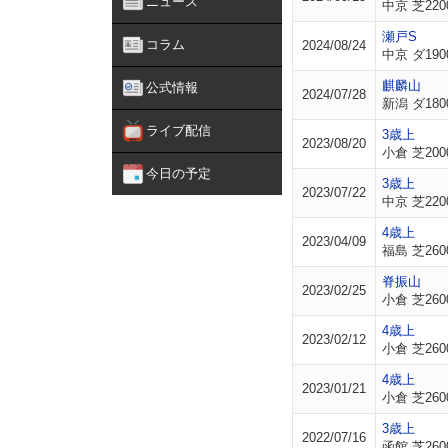
ニュース
中京 芝220
瀬戸S
コラム
2024/08/24
中京 ダ190
麒麟山
公式情報
2024/07/28
新潟 ダ180
ライブ配信
3歳上
2023/08/20
小倉 芝200
今日の予定
3歳上
2023/07/22
中京 芝220
4歳上
2023/04/09
福島 芝260
脊振山
2023/02/25
小倉 芝260
4歳上
2023/02/12
小倉 芝260
4歳上
2023/01/21
小倉 芝260
3歳上
2022/07/16
函館 芝260