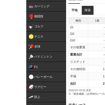
カーリング
平地
障害
格闘技
種別
1着
ゴルフ
GI
-
GII
-
テニス
GIII
-
卓球
その他重賞
-
重賞合計
-
バドミントン
リステッド
-
F1
その他特別
1
平場
1
バレーボール
合計
2
ラグビー
2026/3/2 00:00 更新
※「総合成績」はJRAのレー
陸上
出走レース