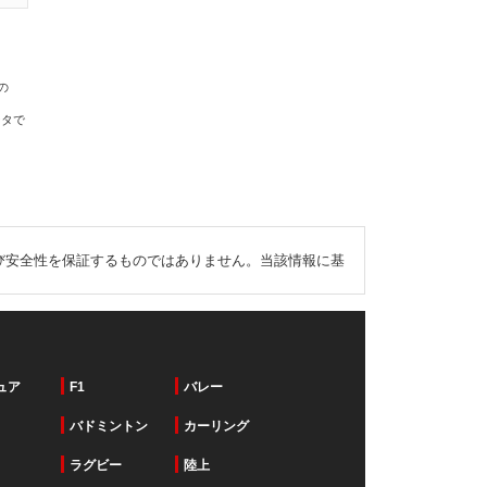
の
ータで
び安全性を保証するものではありません。当該情報に基
ュア
F1
バレー
バドミントン
カーリング
ラグビー
陸上