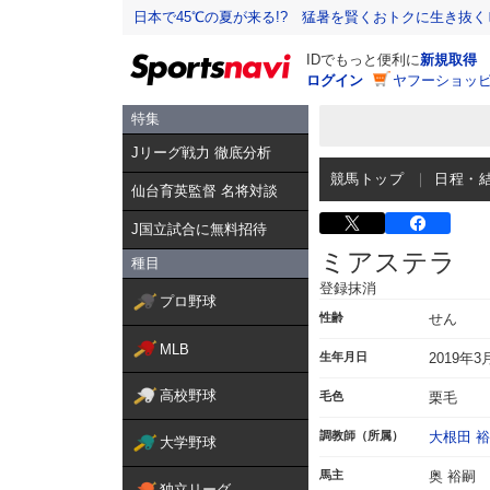
日本で45℃の夏が来る!? 猛暑を賢くおトクに生き抜く
IDでもっと便利に
新規取得
ログイン
ヤフーショッピ
特集
Jリーグ戦力 徹底分析
競馬トップ
日程・
仙台育英監督 名将対談
J国立試合に無料招待
ミアステラ
種目
登録抹消
プロ野球
性齢
せん
MLB
生年月日
2019年3
高校野球
毛色
栗毛
調教師（所属）
大根田 
大学野球
馬主
奥 裕嗣
独立リーグ