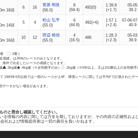
菅原 明良
8
1:39.8
05-05
6
16
492(0)
(59.4)
(+1.7)
39.2
0m 16頭
(56.0)
松山 弘平
6
1:57.1
07-06-07
5
4
492(+6)
(44.8)
(+2.4)
40.9
0m 14頭
(55.0)
田辺 裕信
4
1:28.3
05-03
10
12
486
(16.5)
(+2.3)
39.9
0m 16頭
(55.0)
:2着
:3着 ]
走成績」はJRAのレースのみとなります。
方、海外で出走したレースの成績となります。
g減
:3kg減
:4kg減（※女性騎手のみ）
:2kg減（※5年以上、又は101勝以上の女性騎手
て 1993年4月以前では一部のレースが上4F、障害レースに関しては平均Fで計測されたデ
一部データがない場合があります。
ものと照合し確認してください。
いる情報の内容に関しては万全を期しておりますが、その内容の正確性およ
式会社および情報提供者は一切の責任を負いかねます。