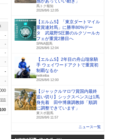
感があっていい動き」
馬トク報知
2026/8/6 12:05
【エルムS】「東京ダートマイル
率
重賞連対馬」に勝率80%デー
タ 武蔵野S圧勝のルクソールカ
-
フェが重賞2勝目へ
-
SPAIA競馬
2026/8/6 12:04
-
【エルムS】2年目の舟山瑠泉騎
-
手 ウェイワードアクトで重賞初
制覇なるか
-
netkeiba
2026/8/6 12:00
-
.000
【ジャックルマロワ賞国内最終
追い切り】シックスペンスは1馬
.111
身先着 田中博康調教師「順調
に調整できています」
.100
東スポ競馬
2026/8/6 11:57
ニュース一覧