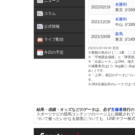
ニュース
未勝利
2022/02/19
東京 ダ160
コラム
未勝利
2021/12/26
中山 ダ180
公式情報
新馬
2021/10/09
ライブ配信
東京 ダ140
2023/1/30 00:00 更新
今日の予定
※着順の色分け [
:1着
※「平地競走成績」と「障害競
※「出走レース」はJRA、地
※減量表示は[
:1kg減
:2k
み）] です。
※「上3F」表記のデータについ
す。
※JRA主催以外のレースでは
結果・成績・オッズなどのデータは、必ず
主催者
発行の
スポーツナビの競馬コンテンツのページ上に掲載されて
づいて被ったいかなる損害についても、LINEヤフー株