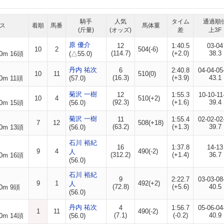
騎手
人気
タイム
通過順
ス
着順
馬番
馬体重
(斤量)
(オッズ)
差
上3F
原 優介
12
1:40.5
03-04
10
2
504(-6)
(114.7)
(+2.0)
38.3
0m 16頭
(△55.0)
丹内 祐次
6
2:40.8
04-04-05
10
11
510(0)
(16.3)
(+3.9)
43.1
0m 11頭
(57.0)
菊沢 一樹
12
1:55.3
10-10-11
10
4
510(+2)
(92.3)
(+1.6)
39.4
0m 15頭
(56.0)
菊沢 一樹
11
1:55.4
02-02-02
7
12
508(+18)
(63.2)
(+1.3)
39.7
0m 13頭
(56.0)
石川 裕紀
16
1:37.8
14-13
9
4
490(-2)
人
(312.2)
(+1.4)
36.7
0m 16頭
(56.0)
石川 裕紀
9
2:22.7
03-03-08
9
1
492(+2)
人
(72.8)
(+5.6)
40.5
0m 9頭
(56.0)
丹内 祐次
4
1:56.7
05-06-04
1
11
490(-2)
(7.1)
(-0.2)
40.9
0m 14頭
(56.0)