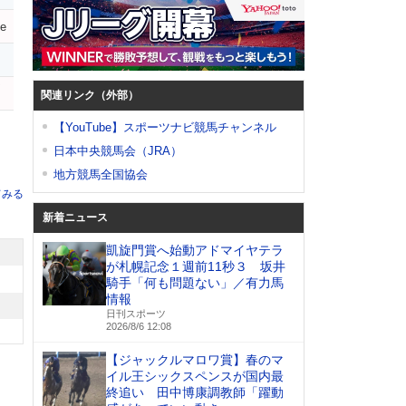
ie
ア
関連リンク（外部）
【YouTube】スポーツナビ競馬チャンネル
日本中央競馬会（JRA）
地方競馬全国協会
てみる
新着ニュース
凱旋門賞へ始動アドマイヤテラ
が札幌記念１週前11秒３ 坂井
騎手「何も問題ない」／有力馬
情報
日刊スポーツ
2026/8/6 12:08
【ジャックルマロワ賞】春のマ
イル王シックスペンスが国内最
終追い 田中博康調教師「躍動