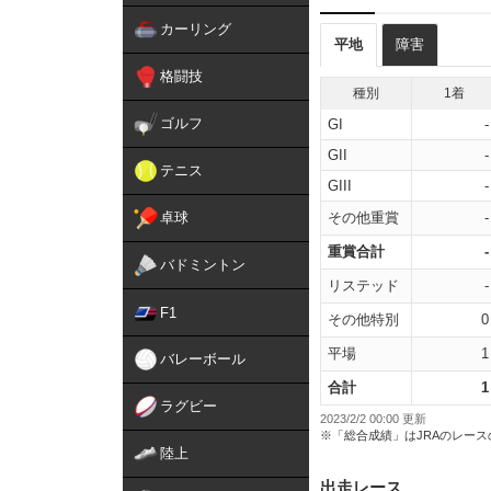
カーリング
平地
障害
格闘技
種別
1着
ゴルフ
GI
-
GII
-
テニス
GIII
-
卓球
その他重賞
-
重賞合計
-
バドミントン
リステッド
-
F1
その他特別
0
平場
1
バレーボール
合計
1
ラグビー
2023/2/2 00:00 更新
※「総合成績」はJRAのレー
陸上
出走レース