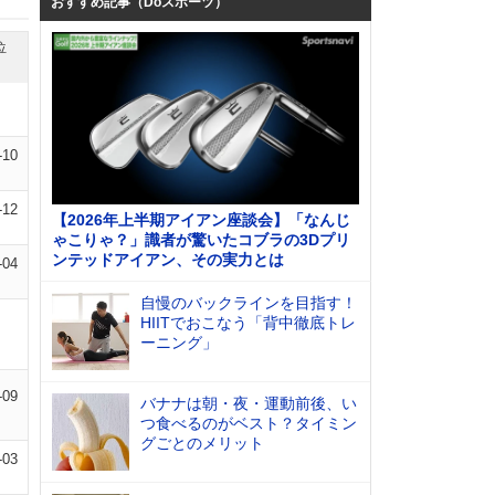
おすすめ記事（Doスポーツ）
位
-10
-12
【2026年上半期アイアン座談会】「なんじ
ゃこりゃ？」識者が驚いたコブラの3Dプリ
ンテッドアイアン、その実力とは
-04
自慢のバックラインを目指す！
HIITでおこなう「背中徹底トレ
ーニング」
-09
バナナは朝・夜・運動前後、い
つ食べるのがベスト？タイミン
グごとのメリット
-03