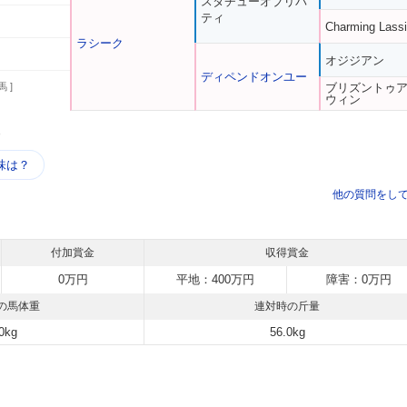
スタチューオブリバ
ティ
Charming Lass
ラシーク
オジジアン
ディペンドオンユー
馬 ]
ブリズントゥ
ウィン
う
味は？
他の質問をし
付加賞金
収得賞金
0万円
平地：400万円
障害：0万円
の馬体重
連対時の斤量
0kg
56.0kg