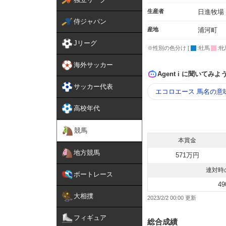
生産者
日進牧場
侍ジャパン
産地
浦河町
Jリーグ
※性別の色分け [
:牡馬
:牝
海外サッカー
Agent i に聞いてみよ
サッカー代表
エコロエース 馬名の意
高校年代
競馬
本賞金
地方競馬
571万円
連対時
ボートレース
49
大相撲
2023/2/2 00:00
フィギュア
総合成績