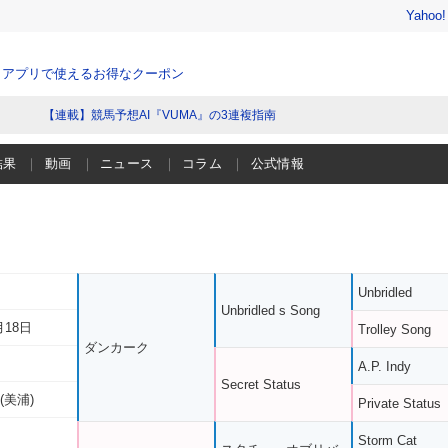
Yahoo
、アプリで使えるお得なクーポン
【連載】競馬予想AI『VUMA』の3連複指南
結果
動画
ニュース
コラム
公式情報
Unbridled
Unbridled s Song
月18日
Trolley Song
ダンカーク
A.P. Indy
Secret Status
(美浦)
Private Status
Storm Cat