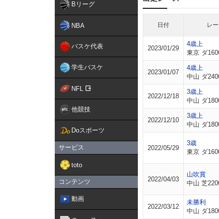
Bリーグ
日付
レー
NBA
4歳上
バスケ代表
2023/01/29
東京 ダ160
学生バスケ
4歳上
2023/01/07
中山 ダ240
NFL
3歳上
2022/12/18
中山 ダ180
他競技
3歳上
2022/12/10
中山 ダ180
Doスポーツ
3歳
サービス
2022/05/29
東京 ダ160
toto
山吹賞
2022/04/03
コンテンツ
中山 芝220
動画
未勝利
2022/03/12
中山 ダ180