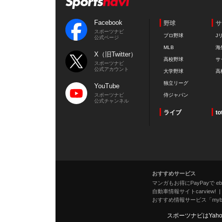
Facebook
野球
サ
スポーツナビ
プロ野球
J
公式ページ
MLB
海
X（旧Twitter）
高校野球
サ
スポーツナビ
公式アカウント
大学野球
高
独立リーグ
YouTube
スポーツナビ
侍ジャパン
公式チャンネル
ライブ
to
おすすめサービス
マンガもお得にPayPayで eboo
自動車情報サイトcarview!
おすすめ情報サービス「mybe
スポーツナビはYah