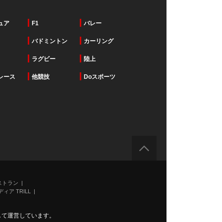
ュア
F1
バレー
バドミントン
カーリング
ラグビー
陸上
レース
他競技
Doスポーツ
ストラン
ィア TRILL
力して運営しています。