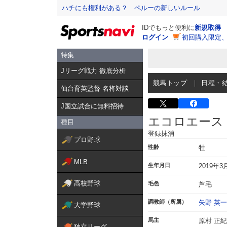
ハチにも権利がある？ ペルーの新しいルール
IDでもっと便利に
新規取得
ログイン
初回購入限定
特集
Jリーグ戦力 徹底分析
競馬トップ
日程・
仙台育英監督 名将対談
J国立試合に無料招待
エコロエース
種目
登録抹消
プロ野球
性齢
牡
MLB
生年月日
2019年3
高校野球
毛色
芦毛
調教師（所属）
矢野 英一
大学野球
馬主
原村 正紀
独立リーグ