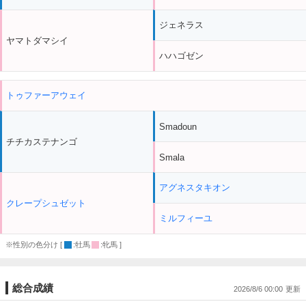
ジェネラス
ヤマトダマシイ
ハハゴゼン
トゥファーアウェイ
Smadoun
チチカステナンゴ
Smala
アグネスタキオン
クレープシュゼット
ミルフィーユ
※性別の色分け [
:牡馬
:牝馬 ]
総合成績
2026/8/6 00:00