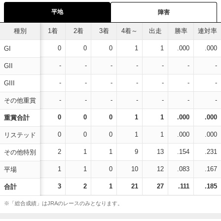
平地
障害
種別
1着
2着
3着
4着～
出走
勝率
連対率
0
0
0
1
1
.000
.000
GI
-
-
-
-
-
-
-
GII
-
-
-
-
-
-
-
GIII
-
-
-
-
-
-
-
その他重賞
0
0
0
1
1
.000
.000
重賞合計
0
0
0
1
1
.000
.000
リステッド
2
1
1
9
13
.154
.231
その他特別
1
1
0
10
12
.083
.167
平場
3
2
1
21
27
.111
.185
合計
※「総合成績」はJRAのレースのみとなります。