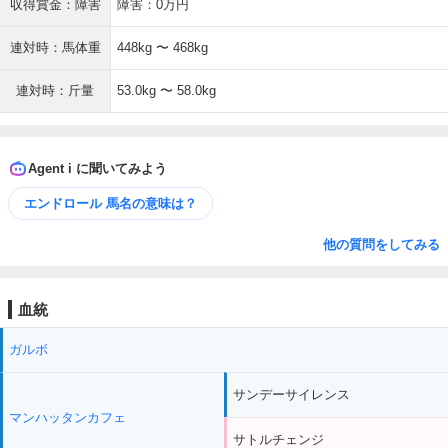
収得賞金：障害
障害：0万円
連対時：馬体重
448kg 〜 468kg
連対時：斤量
53.0kg 〜 58.0kg
Agent i に聞いてみよう
エンドロール 馬名の意味は？
他の質問をしてみる
血統
ガルボ
サンデーサイレンス
マンハッタンカフェ
サトルチェンジ