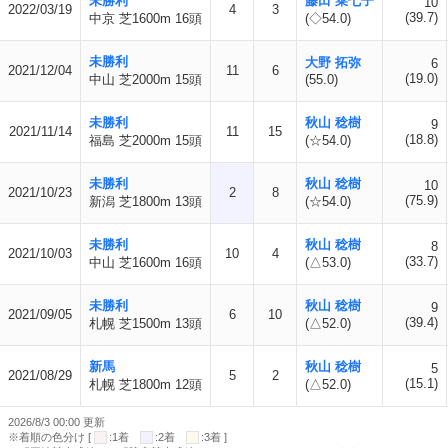
未勝利
藤田 菜七子
10
2022/03/19
4
3
(39.7)
中京 芝1600m 16頭
(◇54.0)
未勝利
大野 拓弥
6
2021/12/04
11
6
(19.0)
中山 芝2000m 15頭
(55.0)
未勝利
秋山 稔樹
9
2021/11/14
11
15
(18.8)
福島 芝2000m 15頭
(☆54.0)
未勝利
秋山 稔樹
10
2021/10/23
2
8
(75.9)
新潟 芝1800m 13頭
(☆54.0)
未勝利
秋山 稔樹
8
2021/10/03
10
4
(33.7)
中山 芝1600m 16頭
(△53.0)
未勝利
秋山 稔樹
9
2021/09/05
6
10
(39.4)
札幌 芝1500m 13頭
(△52.0)
新馬
秋山 稔樹
5
2021/08/29
5
2
(15.1)
札幌 芝1800m 12頭
(△52.0)
2026/8/3 00:00 更新
※着順の色分け [
:1着
:2着
:3着 ]