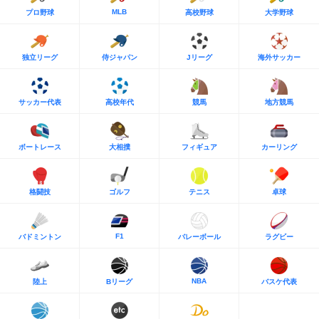
MLB
プロ野球
高校野球
大学野球
独立リーグ
侍ジャパン
Jリーグ
海外サッカー
サッカー代表
高校年代
競馬
地方競馬
ボートレース
大相撲
フィギュア
カーリング
格闘技
ゴルフ
テニス
卓球
F1
バドミントン
バレーボール
ラグビー
NBA
陸上
Bリーグ
バスケ代表