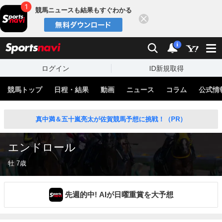
競馬ニュースも結果もすぐわかる
閉じる
スポーツナビ
検索
通知
i
ログイン
ID新規取得
競馬トップ
日程・結果
動画
ニュース
コラム
公式情
真中満＆五十嵐亮太が佐賀競馬予想に挑戦！（PR）
エンドロール
牡 7歳
先週的中! AIが日曜重賞を大予想