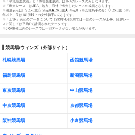
※「平地競走成績」と「障害競走成績」はJRAのレースのみとなります。
※「出走レース」はJRA、地方、海外で出走したレースの成績となります。
※減量表示は[
:1kg減
:2kg減
:3kg減
:4kg減（※女性騎手のみ）
:2kg減（※5
年以上、又は101勝以上の女性騎手のみ）] です。
※「上3F」表記のデータについて 1993年4月以前では一部のレースが上4F、障害レー
スに関しては平均Fで計測されたデータです。
※JRA主催以外のレースでは一部データがない場合があります。
競馬場/ウィンズ（外部サイト）
札幌競馬場
函館競馬場
福島競馬場
新潟競馬場
東京競馬場
中山競馬場
中京競馬場
京都競馬場
阪神競馬場
小倉競馬場