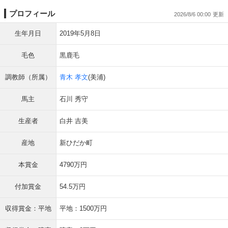
プロフィール
2026/8/6 00:00
生年月日
2019年5月8日
毛色
黒鹿毛
調教師（所属）
青木 孝文
(美浦)
馬主
石川 秀守
生産者
白井 吉美
産地
新ひだか町
本賞金
4790万円
付加賞金
54.5万円
収得賞金：平地
平地：1500万円