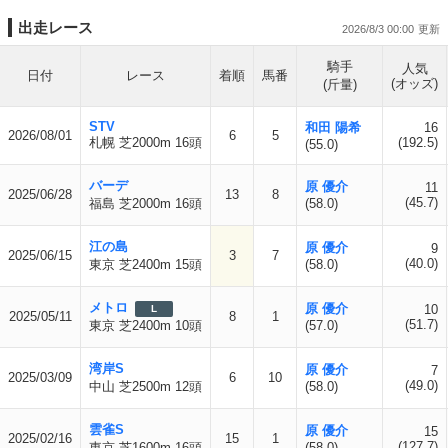
出走レース
2026/8/3 00:00
騎手
人気
日付
レース
着順
馬番
(オッズ)
(斤量)
STV
和田 陽希
16
2026/08/01
6
5
札幌 芝2000m 16頭
(192.5)
(55.0)
バーデ
原 優介
11
2025/06/28
13
8
(45.7)
福島 芝2000m 16頭
(58.0)
江の島
原 優介
9
2025/06/15
3
7
(40.0)
東京 芝2400m 15頭
(58.0)
メトロ
原 優介
10
L
2025/05/11
8
1
(51.7)
東京 芝2400m 10頭
(57.0)
湾岸S
原 優介
7
2025/03/09
6
10
(49.0)
中山 芝2500m 12頭
(58.0)
雲雀S
原 優介
15
2025/02/16
15
1
(127.7)
東京 芝1600m 16頭
(58.0)