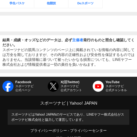
学生バスケ
他競技
Doスポーツ
結果・成績・オッズなどのデータは、必ず
主催者
発行のものと照合し確認してく
ださい。
スポーツナビの競馬コンテンツのページ上に掲載されている情報の内容に関して
は万全を期しておりますが、その内容の正確性および安全性を保証するものでは
ありません。当該情報に基づいて被ったいかなる損害についても、LINEヤフー
株式会社および情報提供者は一切の責任を負いかねます。
Facebook
X(旧Twitter)
YouTube
スポーツナビ
スポーツナビ
スポーツナビ
公式ページ
公式アカウント
公式チャンネル
スポーツナビ
Yahoo! JAPAN
スポーツナビはYahoo! JAPANのサービスであり、LINEヤフー株式会社がス
ポーツナビ株式会社と協力して運営しています。
プライバシーポリシー
プライバシーセンター