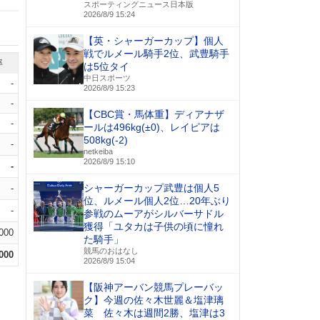
スポーティングニュース日本版
2026/8/9 15:24
【英・シャーガーカップ】個人
戦でルメール騎手2位、武豊騎手
率
は5位タイ
中日スポーツ
-
2026/8/9 15:23
-
【CBC賞・馬体重】ディアナザ
-
ールは496kg(±0)、レイピアは
508kg(-2)
-
netkeiba
2026/8/9 15:10
-
シャーガーカップ武豊は個人5
-
位、ルメール個人2位…20年ぶり
-
参戦のムーアがシルバーサドル
獲得「ユタカは子供の頃に憧れ
.000
た騎手」
競馬のおはなし
.000
2026/8/9 15:04
【阪神アーバン競馬プレーバッ
ク】今週の佐々木世麗＆塩津璃
菜 佐々木は週間2勝、塩津は3