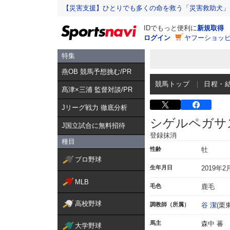
【災害支援】ひとりでも多くの命を救う「災害救助犬」
IDでもっと便利に
新規取得
ログイン
ヤフーショッピ
特集
燕OB 競馬予想挑む/PR
競馬トップ
日程・
髙津×三浦 監督対談/PR
Jリーグ戦力 徹底分析
シゲルペガサ
J国立試合に無料招待
登録抹消
種目
性齢
牡
プロ野球
生年月日
2019年2
MLB
毛色
鹿毛
高校野球
調教師（所属）
谷 潔
(栗東
馬主
森中 蕃
大学野球