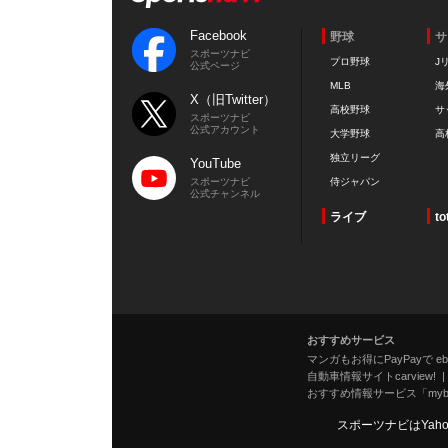
Facebook
野球
サ
スポーツナビ
プロ野球
J
公式ページ
MLB
海
X（旧Twitter）
高校野球
サ
スポーツナビ
公式アカウント
大学野球
高
独立リーグ
YouTube
スポーツナビ
侍ジャパン
公式チャンネル
ライブ
to
おすすめサービス
マンガもお得にPayPayで eboo
自動車情報サイトcarview!
おすすめ情報サービス「mybe
スポーツナビはYah