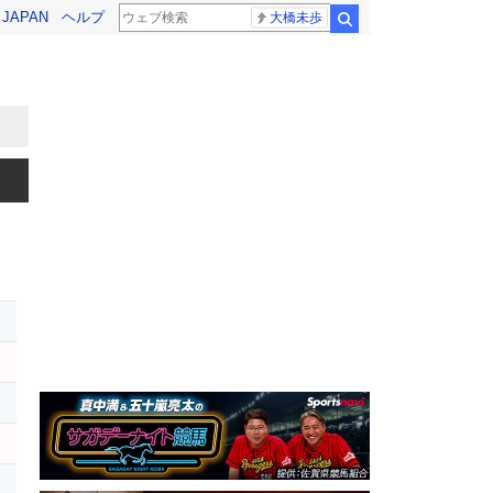
! JAPAN
ヘルプ
大橋未歩
検索
ス
イ