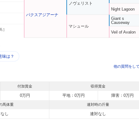
ノヴェリスト
Night Lagoon
パクスアジアーナ
Giant s
Causeway
マシュール
馬 ]
Veil of Avalon
う
意味は？
他の質問をし
付加賞金
収得賞金
0万円
平地：0万円
障害：0万円
の馬体重
連対時の斤量
対なし
連対なし