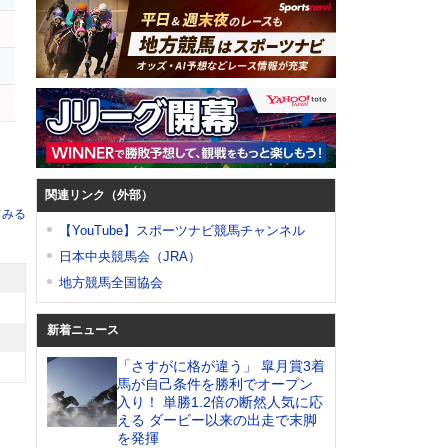
関連リンク（外部）
てみる
【YouTube】スポーツナビ競馬チャンネル
日本中央競馬会（JRA）
地方競馬全国協会
新着ニュース
「さすがに格が違う」 皐月賞3着
馬が自己条件を勝利でオープン
入り！ 単勝1.2倍の断然人気に応
える ダービー以来の出走で末脚
を発揮