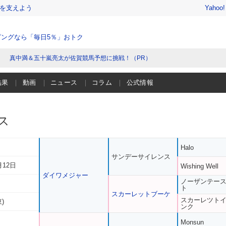
を支えよう
Yahoo
ングなら「毎日5％」おトク
真中満＆五十嵐亮太が佐賀競馬予想に挑戦！（PR）
結果
動画
ニュース
コラム
公式情報
ス
Halo
サンデーサイレンス
月12日
Wishing Well
ダイワメジャー
ノーザンテー
ト
スカーレットブーケ
スカーレツト
)
ンク
Monsun