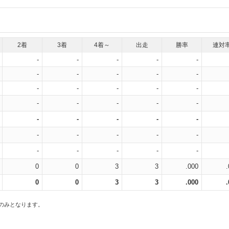
2着
3着
4着～
出走
勝率
連対
-
-
-
-
-
-
-
-
-
-
-
-
-
-
-
-
-
-
-
-
-
-
-
-
-
-
-
-
-
-
-
-
-
-
-
0
0
3
3
.000
0
0
3
3
.000
スのみとなります。