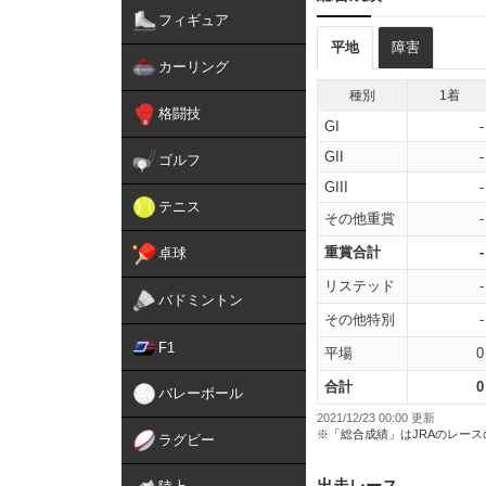
フィギュア
平地
障害
カーリング
種別
1着
格闘技
GI
-
GII
-
ゴルフ
GIII
-
テニス
その他重賞
-
重賞合計
-
卓球
リステッド
-
バドミントン
その他特別
-
F1
平場
0
合計
0
バレーボール
2021/12/23 00:00 更新
※「総合成績」はJRAのレー
ラグビー
出走レース