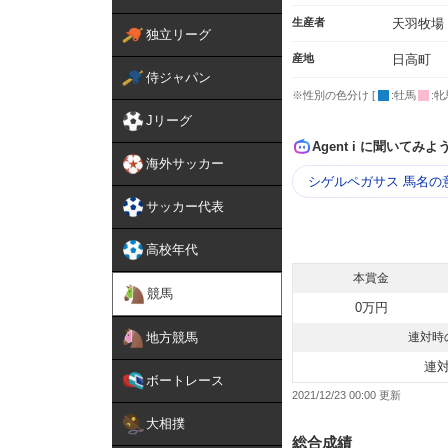
生産者
天羽牧場
独立リーグ
産地
日高町
侍ジャパン
※性別の色分け [
:牡馬
:牝
Jリーグ
Agent i に聞いてみよ
海外サッカー
シゲルペガサス 馬名の
サッカー代表
高校年代
本賞金
競馬
0万円
地方競馬
連対時
連
ボートレース
2021/12/23 00:00
大相撲
総合成績