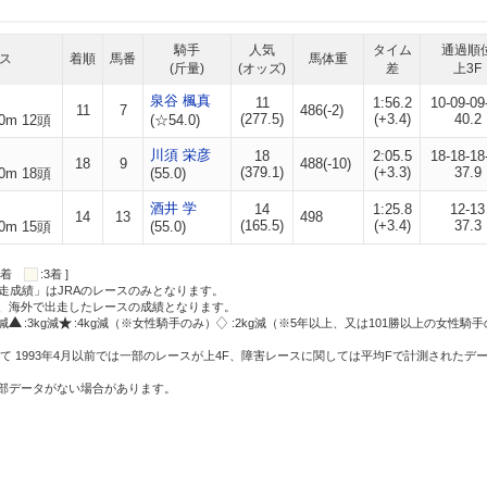
騎手
人気
タイム
通過順
ス
着順
馬番
馬体重
(斤量)
(オッズ)
差
上3F
泉谷 楓真
11
1:56.2
10-09-09
11
7
486(-2)
(277.5)
(+3.4)
40.2
0m 12頭
(☆54.0)
川須 栄彦
18
2:05.5
18-18-18
18
9
488(-10)
(379.1)
(+3.3)
37.9
0m 18頭
(55.0)
酒井 学
14
1:25.8
12-13
14
13
498
(165.5)
(+3.4)
37.3
0m 15頭
(55.0)
:2着
:3着 ]
走成績」はJRAのレースのみとなります。
方、海外で出走したレースの成績となります。
g減
:3kg減
:4kg減（※女性騎手のみ）
:2kg減（※5年以上、又は101勝以上の女性騎手
て 1993年4月以前では一部のレースが上4F、障害レースに関しては平均Fで計測されたデ
一部データがない場合があります。