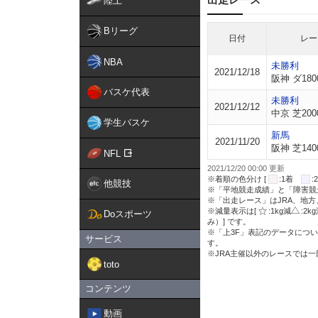
陸上
Bリーグ
日付
レー
NBA
未勝利
2021/12/18
阪神 ダ180
バスケ代表
未勝利
2021/12/12
中京 芝200
学生バスケ
新馬
2021/11/20
阪神 芝140
NFL
2021/12/20 00:00 更新
※着順の色分け [
:1着
他競技
※「平地競走成績」と「障害競
※「出走レース」はJRA、地
※減量表示は[
:1kg減
:2k
Doスポーツ
み）] です。
※「上3F」表記のデータについ
サービス
す。
※JRA主催以外のレースでは
toto
コンテンツ
動画