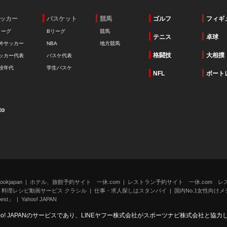
ッカー
バスケット
競馬
ゴルフ
フィギ
リーグ
Bリーグ
競馬
テニス
卓球
外サッカー
NBA
地方競馬
格闘技
大相撲
ッカー代表
バスケ代表
校年代
学生バスケ
NFL
ボート
to
kjapan
ホテル、旅館予約サイト 一休.com
レストラン予約サイト 一休.com レ
料理レシピ動画サービス クラシル
仕事・求人探しはスタンバイ
国内No.1女性向けメデ
st」
Yahoo! JAPAN
oo! JAPANのサービスであり、LINEヤフー株式会社がスポーツナビ株式会社と協