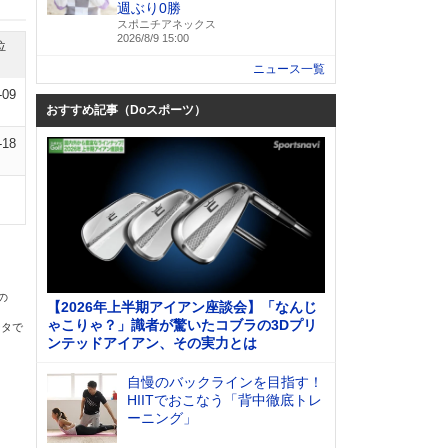
週ぶり0勝
スポニチアネックス
2026/8/9 15:00
位
ニュース一覧
-09
おすすめ記事（Doスポーツ）
-18
の
【2026年上半期アイアン座談会】「なんじ
ゃこりゃ？」識者が驚いたコブラの3Dプリ
ータで
ンテッドアイアン、その実力とは
自慢のバックラインを目指す！
HIITでおこなう「背中徹底トレ
ーニング」