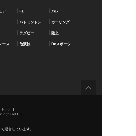
ュア
F1
バレー
バドミントン
カーリング
ラグビー
陸上
レース
他競技
Doスポーツ
ストラン
ィア TRILL
力して運営しています。