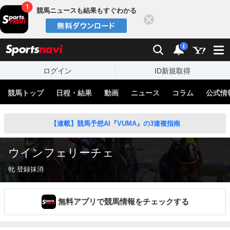
競馬ニュースも結果もすぐわかる
閉じる
スポーツナビ
検索
通知
i
ログイン
ID新規取得
競馬トップ
日程・結果
動画
ニュース
コラム
公式情
【連載】競馬予想AI『VUMA』の3連複指南
ウインフェリーチェ
牝 登録抹消
無料アプリで競馬情報をチェックする