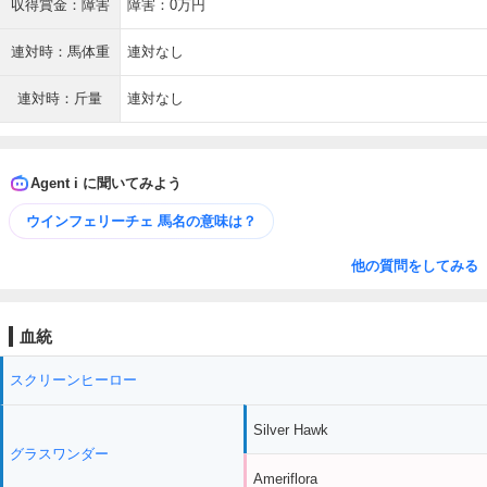
収得賞金：障害
障害：0万円
連対時：馬体重
連対なし
連対時：斤量
連対なし
Agent i に聞いてみよう
ウインフェリーチェ 馬名の意味は？
他の質問をしてみる
血統
スクリーンヒーロー
Silver Hawk
グラスワンダー
Ameriflora