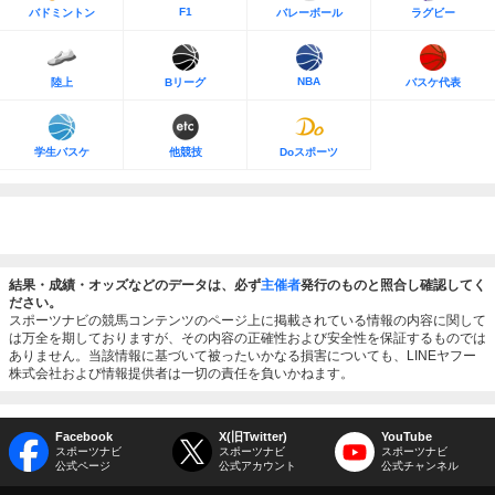
F1
バドミントン
バレーボール
ラグビー
NBA
陸上
Bリーグ
バスケ代表
学生バスケ
他競技
Doスポーツ
結果・成績・オッズなどのデータは、必ず
主催者
発行のものと照合し確認してく
ださい。
スポーツナビの競馬コンテンツのページ上に掲載されている情報の内容に関して
は万全を期しておりますが、その内容の正確性および安全性を保証するものでは
ありません。当該情報に基づいて被ったいかなる損害についても、LINEヤフー
株式会社および情報提供者は一切の責任を負いかねます。
Facebook
X(旧Twitter)
YouTube
スポーツナビ
スポーツナビ
スポーツナビ
公式ページ
公式アカウント
公式チャンネル