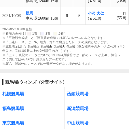
(79.9)
福島 芝1200m 16頭
(▲51.0)
新馬
小沢 大仁
11
2021/10/03
9
5
(55.8)
中京 芝1600m 15頭
(▲51.0)
2022/8/22 00:00 更新
※着順の色分け [
:1着
:2着
:3着 ]
※「平地競走成績」と「障害競走成績」はJRAのレースのみとなります。
※「出走レース」はJRA、地方、海外で出走したレースの成績となります。
※減量表示は[
:1kg減
:2kg減
:3kg減
:4kg減（※女性騎手のみ）
:2kg減（※5
年以上、又は101勝以上の女性騎手のみ）] です。
※「上3F」表記のデータについて 1993年4月以前では一部のレースが上4F、障害レー
スに関しては平均Fで計測されたデータです。
※JRA主催以外のレースでは一部データがない場合があります。
競馬場/ウィンズ（外部サイト）
札幌競馬場
函館競馬場
福島競馬場
新潟競馬場
東京競馬場
中山競馬場