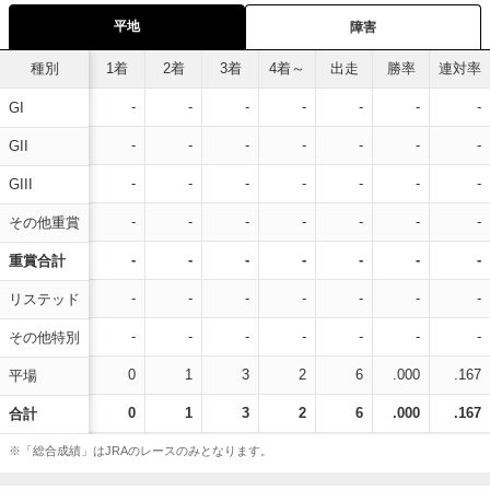
平地
障害
種別
1着
2着
3着
4着～
出走
勝率
連対率
-
-
-
-
-
-
-
GI
-
-
-
-
-
-
-
GII
-
-
-
-
-
-
-
GIII
-
-
-
-
-
-
-
その他重賞
-
-
-
-
-
-
-
重賞合計
-
-
-
-
-
-
-
リステッド
-
-
-
-
-
-
-
その他特別
0
1
3
2
6
.000
.167
平場
0
1
3
2
6
.000
.167
合計
※「総合成績」はJRAのレースのみとなります。