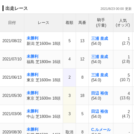
出走レース
2021/8/23 00:00
騎手
人気
日付
レース
着順
馬番
(オッズ)
(斤量)
未勝利
三浦 皇成
1
2021/08/22
5
13
(2.7)
新潟 芝1600m 18頭
(54.0)
未勝利
三浦 皇成
1
2021/07/10
4
12
(2.8)
福島 芝1800m 16頭
(54.0)
未勝利
三浦 皇成
5
2021/06/13
2
8
(10.7)
東京 芝1600m 18頭
(54.0)
未勝利
田辺 裕信
4
2021/05/30
3
18
(13.6)
東京 芝1600m 18頭
(54.0)
未勝利
田辺 裕信
2
2021/03/06
3
5
(4.7)
中山 芝1800m 16頭
(54.0)
未勝利
C.ルメール
2020/08/30
取消
8
-