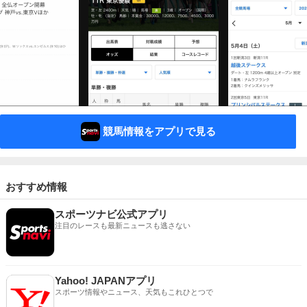
競馬情報をアプリで見る
おすすめ情報
スポーツナビ公式アプリ
注目のレースも最新ニュースも逃さない
Yahoo! JAPANアプリ
スポーツ情報やニュース、天気もこれひとつで