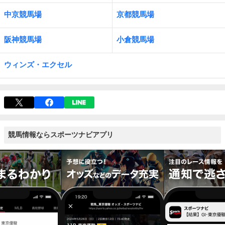
中京競馬場
京都競馬場
阪神競馬場
小倉競馬場
ウィンズ・エクセル
競馬情報ならスポーツナビアプリ