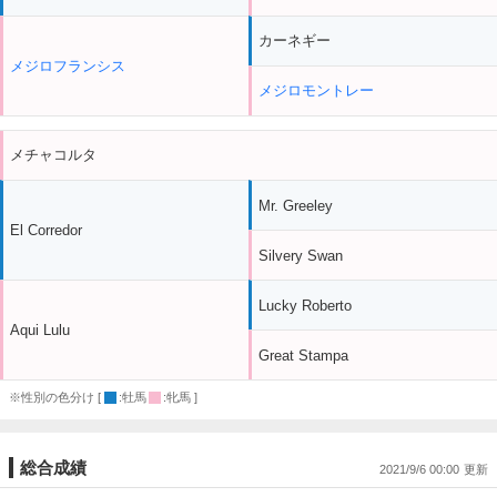
カーネギー
メジロフランシス
メジロモントレー
メチャコルタ
Mr. Greeley
El Corredor
Silvery Swan
Lucky Roberto
Aqui Lulu
Great Stampa
※性別の色分け [
:牡馬
:牝馬 ]
総合成績
2021/9/6 00:00