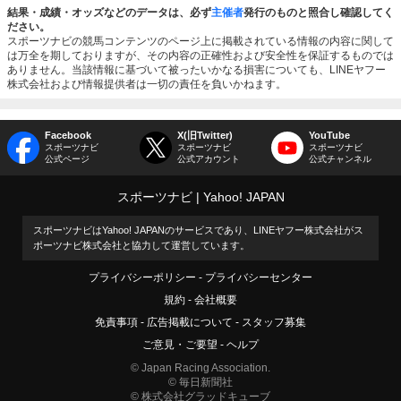
結果・成績・オッズなどのデータは、必ず
主催者
発行のものと照合し確認してく
ださい。
スポーツナビの競馬コンテンツのページ上に掲載されている情報の内容に関して
は万全を期しておりますが、その内容の正確性および安全性を保証するものでは
ありません。当該情報に基づいて被ったいかなる損害についても、LINEヤフー
株式会社および情報提供者は一切の責任を負いかねます。
Facebook
X(旧Twitter)
YouTube
スポーツナビ
スポーツナビ
スポーツナビ
公式ページ
公式アカウント
公式チャンネル
スポーツナビ
Yahoo! JAPAN
スポーツナビはYahoo! JAPANのサービスであり、LINEヤフー株式会社がス
ポーツナビ株式会社と協力して運営しています。
プライバシーポリシー
プライバシーセンター
規約
会社概要
免責事項
広告掲載について
スタッフ募集
ご意見・ご要望
ヘルプ
© Japan Racing Association.
© 毎日新聞社
© 株式会社グラッドキューブ