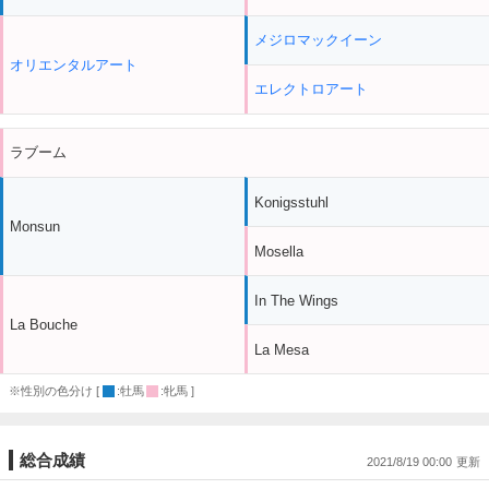
メジロマックイーン
オリエンタルアート
エレクトロアート
ラブーム
Konigsstuhl
Monsun
Mosella
In The Wings
La Bouche
La Mesa
※性別の色分け [
:牡馬
:牝馬 ]
総合成績
2021/8/19 00:00