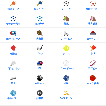
独立リーグ
侍ジャパン
Jリーグ
海外サッカー
サッカー代表
高校年代
競馬
地方競馬
ボートレース
大相撲
フィギュア
カーリング
格闘技
ゴルフ
テニス
卓球
F1
バドミントン
バレーボール
ラグビー
NBA
陸上
Bリーグ
バスケ代表
学生バスケ
他競技
Doスポーツ