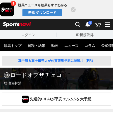
競馬ニュースも結果もすぐわかる
閉じる
スポーツナビ
検索
通知
i
ログイン
ID新規取得
競馬トップ
日程・結果
動画
ニュース
コラム
公式情
真中満＆五十嵐亮太が佐賀競馬予想に挑戦！（PR）
ロードオブザチェコ
牡 登録抹消
先週的中! AIが平安エルムSを大予想