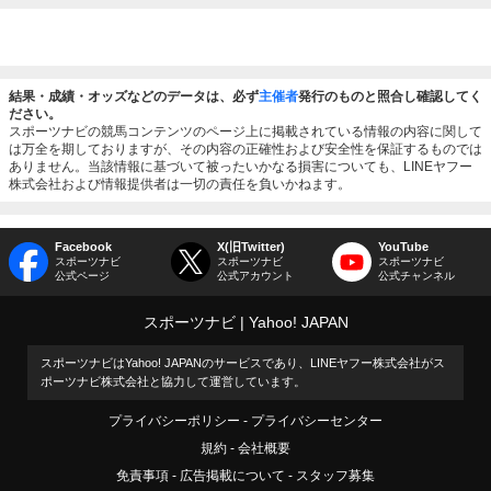
結果・成績・オッズなどのデータは、必ず
主催者
発行のものと照合し確認してく
ださい。
スポーツナビの競馬コンテンツのページ上に掲載されている情報の内容に関して
は万全を期しておりますが、その内容の正確性および安全性を保証するものでは
ありません。当該情報に基づいて被ったいかなる損害についても、LINEヤフー
株式会社および情報提供者は一切の責任を負いかねます。
Facebook
X(旧Twitter)
YouTube
スポーツナビ
スポーツナビ
スポーツナビ
公式ページ
公式アカウント
公式チャンネル
スポーツナビ
Yahoo! JAPAN
スポーツナビはYahoo! JAPANのサービスであり、LINEヤフー株式会社がス
ポーツナビ株式会社と協力して運営しています。
プライバシーポリシー
プライバシーセンター
規約
会社概要
免責事項
広告掲載について
スタッフ募集