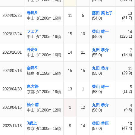
春風S
藤田 菜七子
13
2024/02/25
11
5
(81.7)
中山 ダ1200m 16頭
(54.0)
フェア
柴山 雄一
14
2023/12/24
15
10
(125.1)
中山 ダ1200m 16頭
(58.0)
外房S
丸田 恭介
7
2023/10/01
14
11
(18.4)
中山 ダ1200m 16頭
(55.0)
会津S
丸田 恭介
11
2023/07/16
15
15
(29.9)
福島 ダ1150m 16頭
(55.0)
東大路
柴山 雄一
5
2023/04/30
13
1
(11.2)
京都 ダ1200m 16頭
(58.0)
袖ケ浦
丸田 恭介
4
2023/04/15
1
12
(9.6)
中山 ダ1200m 12頭
(58.0)
3歳上
柴田 善臣
10
2022/11/13
9
14
(47.4)
東京 ダ1300m 15頭
(57.0)