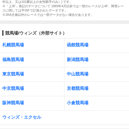
年以上、又は101勝以上の女性騎手のみ）] です。
※「上3F」表記のデータについて 1993年4月以前では一部のレースが上4F、障害レー
スに関しては平均Fで計測されたデータです。
※JRA主催以外のレースでは一部データがない場合があります。
競馬場/ウィンズ（外部サイト）
札幌競馬場
函館競馬場
福島競馬場
新潟競馬場
東京競馬場
中山競馬場
中京競馬場
京都競馬場
阪神競馬場
小倉競馬場
ウィンズ・エクセル