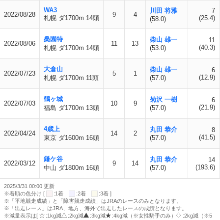
WA3
川田 将雅
7
2022/08/28
9
4
札幌 ダ1700m 14頭
(25.4)
(58.0)
桑園特
柴山 雄一
11
2022/08/06
11
13
(40.3)
札幌 ダ1700m 14頭
(53.0)
大倉山
柴山 雄一
6
2022/07/23
5
1
(12.9)
札幌 ダ1700m 11頭
(57.0)
鶴ヶ城
菊沢 一樹
6
2022/07/03
10
9
(21.9)
福島 ダ1700m 13頭
(57.0)
4歳上
丸田 恭介
8
2022/04/24
14
2
(41.5)
東京 ダ1600m 16頭
(57.0)
鎌ケ谷
丸田 恭介
14
2022/03/12
9
14
(193.6)
中山 ダ1800m 16頭
(57.0)
2025/3/31 00:00 更新
※着順の色分け [
:1着
:2着
:3着 ]
※「平地競走成績」と「障害競走成績」はJRAのレースのみとなります。
※「出走レース」はJRA、地方、海外で出走したレースの成績となります。
※減量表示は[
:1kg減
:2kg減
:3kg減
:4kg減（※女性騎手のみ）
:2kg減（※5