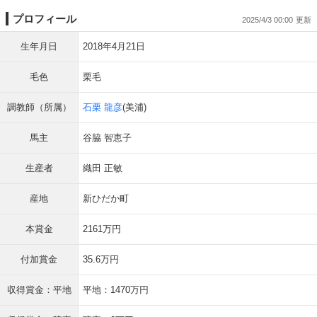
プロフィール
2025/4/3 00:00
生年月日
2018年4月21日
毛色
栗毛
調教師（所属）
石栗 龍彦
(美浦)
馬主
谷脇 智恵子
生産者
織田 正敏
産地
新ひだか町
本賞金
2161万円
付加賞金
35.6万円
収得賞金：平地
平地：1470万円