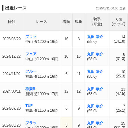
出走レース
2025/3/31 00:00
騎手
人気
日付
レース
着順
馬番
(オッズ)
(斤量)
ブラッ
丸田 恭介
14
2025/03/29
16
3
(141.8)
中山 ダ1200m 16頭
(58.0)
フェア
丸田 恭介
8
2024/12/22
10
16
(31.3)
中山 ダ1200m 16頭
(58.0)
フルー
丸田 恭介
10
2024/11/02
6
11
(25.3)
福島 ダ1150m 16頭
(58.0)
稲妻S
丸田 恭介
13
2024/08/11
12
12
(47.5)
新潟 芝1000m 17頭
(58.0)
TUF
丸田 恭介
7
2024/07/20
6
9
福島 ダ1150m 16頭
(25.1)
(55.0)
ブラッ
丸田 恭介
15
2024/03/23
3
9
(211.2)
中山 ダ1200m 16頭
(58.0)