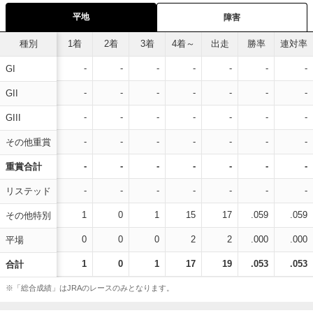
平地
障害
種別
1着
2着
3着
4着～
出走
勝率
連対率
-
-
-
-
-
-
-
GI
-
-
-
-
-
-
-
GII
-
-
-
-
-
-
-
GIII
-
-
-
-
-
-
-
その他重賞
-
-
-
-
-
-
-
重賞合計
-
-
-
-
-
-
-
リステッド
1
0
1
15
17
.059
.059
その他特別
0
0
0
2
2
.000
.000
平場
1
0
1
17
19
.053
.053
合計
※「総合成績」はJRAのレースのみとなります。