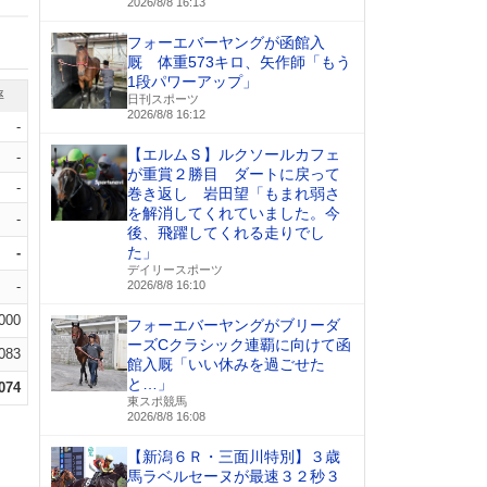
2026/8/8 16:13
フォーエバーヤングが函館入
厩 体重573キロ、矢作師「もう
1段パワーアップ」
率
日刊スポーツ
2026/8/8 16:12
-
【エルムＳ】ルクソールカフェ
-
が重賞２勝目 ダートに戻って
-
巻き返し 岩田望「もまれ弱さ
を解消してくれていました。今
-
後、飛躍してくれる走りでし
た」
-
デイリースポーツ
-
2026/8/8 16:10
.000
フォーエバーヤングがブリーダ
ーズCクラシック連覇に向けて函
.083
館入厩「いい休みを過ごせた
と…」
.074
東スポ競馬
2026/8/8 16:08
【新潟６Ｒ・三面川特別】３歳
馬ラベルセーヌが最速３２秒３