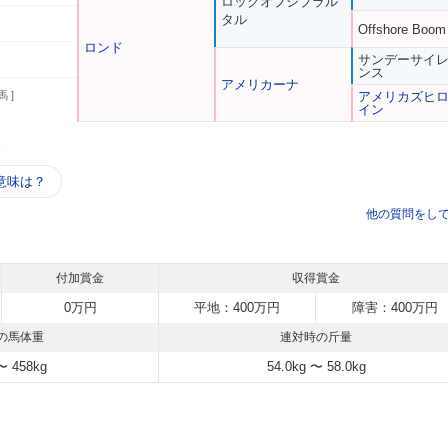
ロックオブジブラル
タル
Offshore Boom
ロンド
サンデーサイ
ンス
アメリカーナ
馬 ]
アメリカズヒ
イン
う
意味は？
他の質問をし
付加賞金
収得賞金
0万円
平地：400万円
障害：400万円
の馬体重
連対時の斤量
〜 458kg
54.0kg 〜 58.0kg