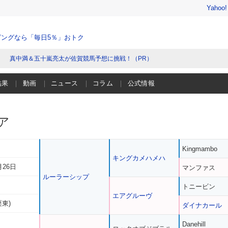
Yahoo
ングなら「毎日5％」おトク
真中満＆五十嵐亮太が佐賀競馬予想に挑戦！（PR）
結果
動画
ニュース
コラム
公式情報
ア
Kingmambo
キングカメハメハ
月26日
マンファス
ルーラーシップ
トニービン
エアグルーヴ
栗東)
ダイナカール
Danehill