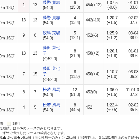
藤懸 貴志
6
1:07.5
01-01
1
13
454(+12)
(15.0)
(-0.0)
33.8
0m 18頭
(54.0)
藤懸 貴志
4
1:20.7
02-02
13
13
442(-10)
(13.4)
(+1.5)
37.7
0m 16頭
(54.0)
鮫島 克駿
5
1:25.9
03-04
9
8
452(-6)
(12.1)
(+1.2)
38.9
0m 16頭
(54.0)
藤田 菜七
8
1:26.1
01-01
13
13
子
458(+2)
(31.9)
(+1.8)
39.6
0m 16頭
(◇52.0)
藤田 菜七
6
1:10.7
06-08
7
15
子
456(+4)
(11.9)
(+1.0)
36.2
0m 18頭
(◇52.0)
松若 風馬
12
1:36.0
01-01-
8
7
452(0)
(51.3)
(+1.5)
37.2
0m 16頭
(54.0)
松若 風馬
8
1:22.4
02-02
4
5
452
(44.5)
(+0.5)
35.5
0m 18頭
(54.0)
:2着
:3着 ]
走成績」はJRAのレースのみとなります。
方、海外で出走したレースの成績となります。
g減
:3kg減
:4kg減（※女性騎手のみ）
:2kg減（※5年以上、又は101勝以上の女性騎手