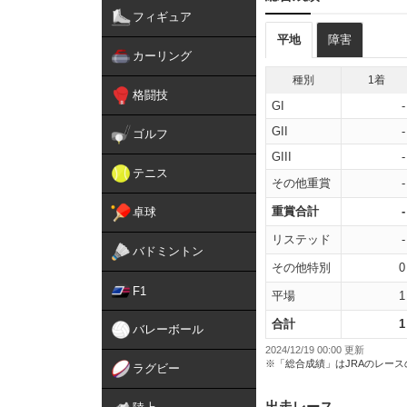
フィギュア
平地
障害
カーリング
種別
1着
格闘技
GI
-
GII
-
ゴルフ
GIII
-
テニス
その他重賞
-
重賞合計
-
卓球
リステッド
-
バドミントン
その他特別
0
F1
平場
1
合計
1
バレーボール
2024/12/19 00:00 更新
※「総合成績」はJRAのレー
ラグビー
出走レース