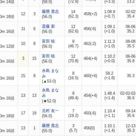
(72.9)
(+3.3)
13.2
0m 14頭
(58.0)
藤懸 貴志
14
1:08.9
02-02
12
3
458(+2)
(62.3)
(+0.7)
35.4
0m 18頭
(56.0)
斎藤 新
12
1:09.1
06-06
11
6
456(-6)
(62.6)
(+1.0)
35.2
0m 16頭
(56.0)
富田 暁
9
1:11.3
08-08
10
8
462(-2)
(46.7)
(+1.0)
35.5
0m 12頭
(56.0)
富田 暁
12
1:10.2
06-06
3
15
464(+4)
(70.8)
(+0.0)
35.8
0m 16頭
(56.0)
永島 まな
8
58.2
15
8
460(+6)
35.3
み
(16.5)
(+1.8)
0m 16頭
(▲53.0)
永島 まな
9
1:48.4
02-02-02
13
13
み
454(+4)
(49.4)
(+1.4)
36.6
0m 16頭
(★52.0)
北村 友一
7
1:10.4
09-14
17
18
450(-6)
(19.2)
(+1.1)
35.6
0m 18頭
(56.0)
藤懸 貴志
3
1:10.1
12-13
13
1
456(0)
(5.7)
(+1.4)
35.3
0m 16頭
(55.0)