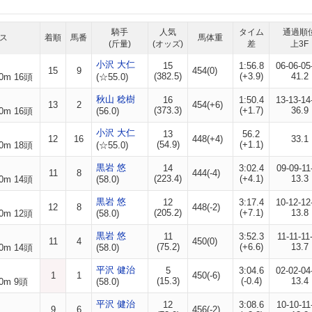
騎手
人気
タイム
通過順
ス
着順
馬番
馬体重
(斤量)
(オッズ)
差
上3F
小沢 大仁
15
1:56.8
06-06-05
15
9
454(0)
(382.5)
(+3.9)
41.2
0m 16頭
(☆55.0)
秋山 稔樹
16
1:50.4
13-13-14
13
2
454(+6)
(373.3)
(+1.7)
36.9
0m 16頭
(56.0)
小沢 大仁
13
56.2
12
16
448(+4)
33.1
(54.9)
(+1.1)
0m 18頭
(☆55.0)
黒岩 悠
14
3:02.4
09-09-11
11
8
444(-4)
(223.4)
(+4.1)
13.3
0m 14頭
(58.0)
黒岩 悠
12
3:17.4
10-12-12
12
8
448(-2)
(205.2)
(+7.1)
13.8
0m 12頭
(58.0)
黒岩 悠
11
3:52.3
11-11-11
11
4
450(0)
(75.2)
(+6.6)
13.7
0m 14頭
(58.0)
平沢 健治
5
3:04.6
02-02-04
1
1
450(-6)
(15.3)
(-0.4)
13.4
0m 9頭
(58.0)
平沢 健治
12
3:08.6
10-10-11
9
6
456(-2)