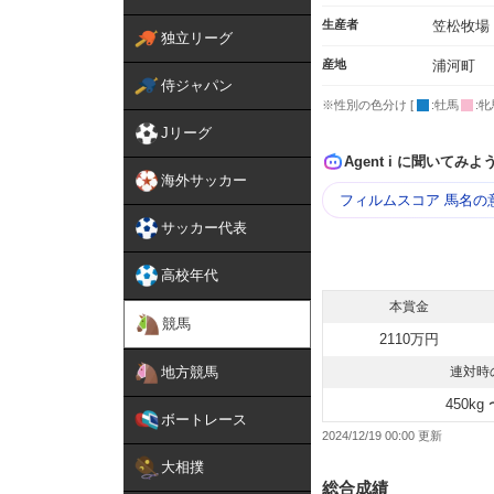
生産者
笠松牧場
独立リーグ
産地
浦河町
侍ジャパン
※性別の色分け [
:牡馬
:牝
Jリーグ
Agent i に聞いてみよ
海外サッカー
フィルムスコア 馬名の
サッカー代表
高校年代
本賞金
競馬
2110万円
地方競馬
連対時
450kg 
ボートレース
2024/12/19 00:00
大相撲
総合成績