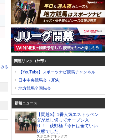
レ
ロ
関連リンク（外部）
てみる
【YouTube】スポーツナビ競馬チャンネル
日本中央競馬会（JRA）
地方競馬全国協会
新着ニュース
【関越S】1番人気エストゥペン
ダが差し切ってオープン入
り！ 荻野極「今日は全ていい
状態でした」
スポニチアネックス