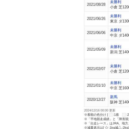
未勝利
2021/08/28
小倉 芝120
未勝利
2021/06/26
東京 ダ130
未勝利
2021/06/06
中京 ダ140
未勝利
2021/05/09
新潟 芝140
未勝利
2021/02/07
小倉 芝120
未勝利
2021/01/10
中京 芝160
新馬
2020/12/27
阪神 芝140
2024/12/16 00:00 更新
※着順の色分け [
:1着
※「平地競走成績」と「障害競
※「出走レース」はJRA、地
※減量表示は[
:1kg減
:2k