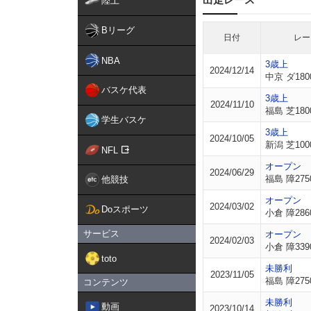
陸上
Bリーグ
日付
レー
NBA
3歳上
2024/12/14
中京 ダ180
バスケ代表
3歳上
2024/11/10
福島 芝180
学生バスケ
3歳上
2024/10/05
新潟 芝100
NFL
オープン
2024/06/29
福島 障275
他競技
オープン
2024/03/02
Doスポーツ
小倉 障286
サービス
オープン
2024/02/03
小倉 障339
toto
未勝利
2023/11/05
福島 障275
コンテンツ
未勝利
動画
2023/10/14