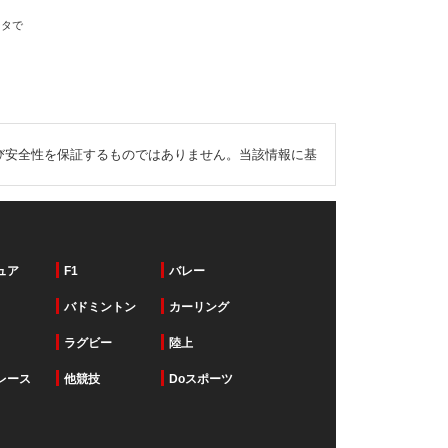
ータで
び安全性を保証するものではありません。当該情報に基
ュア
F1
バレー
バドミントン
カーリング
ラグビー
陸上
レース
他競技
Doスポーツ