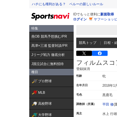
ハチにも権利がある？ ペルーの新しいルール
IDでもっと便利に
新規取得
ログイン
ヤフーショッピ
特集
燕OB 競馬予想挑む/PR
競馬トップ
日程・
髙津×三浦 監督対談/PR
Jリーグ戦力 徹底分析
フィルムスコ
J国立試合に無料招待
登録抹消
種目
性齢
牝
プロ野球
生年月日
2018年1
MLB
毛色
黒鹿毛
高校野球
調教師（所属）
平田 修
(
馬主
水上 行雄
大学野球