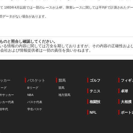
て 1993年4月以前では一部のレースが上4F、障害レースに関しては平均Fで計測されたデ
一部データがない場合があります。
ものと照合し確認してください。
いる情報の内容に関しては万全を期しておりますが、その内容の正確性およ
式会社および情報提供者は一切の責任を負いかねます。
ッカー
バスケット
競馬
ゴルフ
フィギ
リーグ
Bリーグ
競馬
テニス
卓球
外サッカー
NBA
地方競馬
格闘技
大相撲
ッカー代表
バスケ代表
校年代
学生バスケ
NFL
ボート