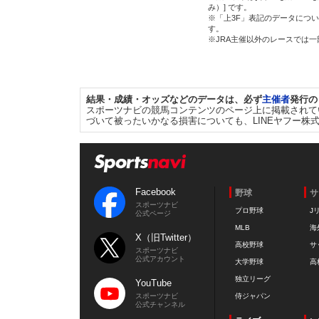
み）] です。
※「上3F」表記のデータについ
す。
※JRA主催以外のレースでは
結果・成績・オッズなどのデータは、必ず
主催者
発行の
スポーツナビの競馬コンテンツのページ上に掲載されて
づいて被ったいかなる損害についても、LINEヤフー株
Facebook
野球
サ
スポーツナビ
プロ野球
J
公式ページ
MLB
海
X（旧Twitter）
高校野球
サ
スポーツナビ
公式アカウント
大学野球
高
独立リーグ
YouTube
スポーツナビ
侍ジャパン
公式チャンネル