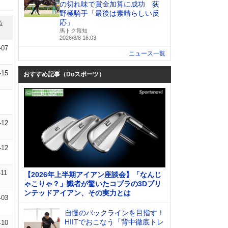
の切れ味で賞金加算に成功 荻
野極騎手「最後は素晴らしい反
応」
位
馬トク報知
2026/8/8 16:03
-07
ニュース一覧
-15
おすすめ記事（Doスポーツ）
-12
-12
-11
【2026年上半期アイアン座談会】「なんじ
ゃこりゃ？」識者が驚いたコブラの3Dプリ
ンテッドアイアン、その実力とは
-03
自慢のバックラインを目指す！
HIITでおこなう「背中徹底トレ
-10