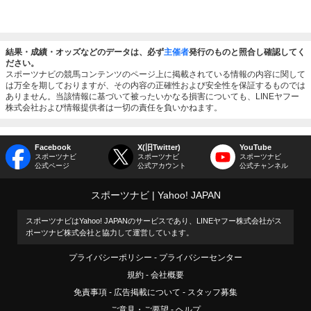
結果・成績・オッズなどのデータは、必ず
主催者
発行のものと照合し確認してく
ださい。
スポーツナビの競馬コンテンツのページ上に掲載されている情報の内容に関して
は万全を期しておりますが、その内容の正確性および安全性を保証するものでは
ありません。当該情報に基づいて被ったいかなる損害についても、LINEヤフー
株式会社および情報提供者は一切の責任を負いかねます。
Facebook
X(旧Twitter)
YouTube
スポーツナビ
スポーツナビ
スポーツナビ
公式ページ
公式アカウント
公式チャンネル
スポーツナビ
Yahoo! JAPAN
スポーツナビはYahoo! JAPANのサービスであり、LINEヤフー株式会社がス
ポーツナビ株式会社と協力して運営しています。
プライバシーポリシー
プライバシーセンター
規約
会社概要
免責事項
広告掲載について
スタッフ募集
ご意見・ご要望
ヘルプ