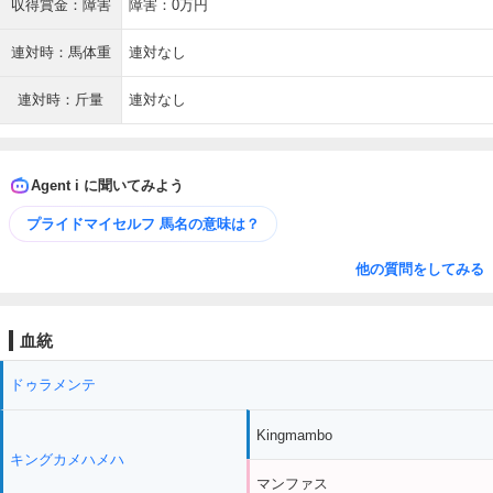
収得賞金：障害
障害：0万円
連対時：馬体重
連対なし
連対時：斤量
連対なし
Agent i に聞いてみよう
プライドマイセルフ 馬名の意味は？
他の質問をしてみる
血統
ドゥラメンテ
Kingmambo
キングカメハメハ
マンファス