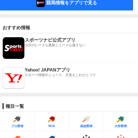
競馬情報をアプリで見る
おすすめ情報
スポーツナビ公式アプリ
注目のレースも最新ニュースも逃さない
Yahoo! JAPANアプリ
スポーツ情報やニュース、天気もこれひとつで
種目一覧
MLB
プロ野球
高校野球
大学野球