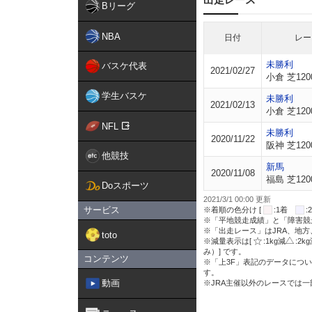
Bリーグ
NBA
日付
レー
未勝利
バスケ代表
2021/02/27
小倉 芝120
学生バスケ
未勝利
2021/02/13
小倉 芝120
NFL
未勝利
2020/11/22
阪神 芝120
他競技
新馬
2020/11/08
福島 芝120
Doスポーツ
2021/3/1 00:00 更新
サービス
※着順の色分け [
:1着
※「平地競走成績」と「障害競
※「出走レース」はJRA、地
toto
※減量表示は[
:1kg減
:2k
み）] です。
コンテンツ
※「上3F」表記のデータについ
す。
動画
※JRA主催以外のレースでは