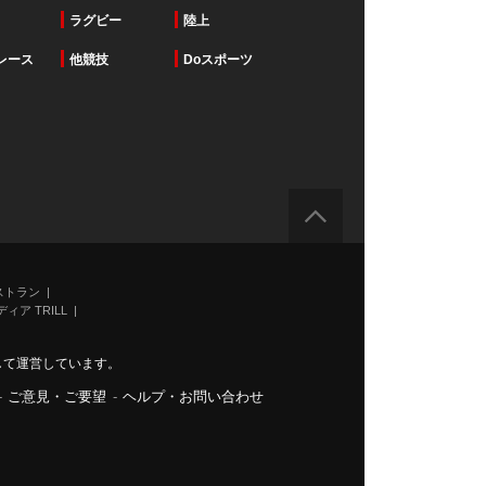
ラグビー
陸上
レース
他競技
Doスポーツ
ストラン
ィア TRILL
力して運営しています。
-
ご意見・ご要望
-
ヘルプ・お問い合わせ