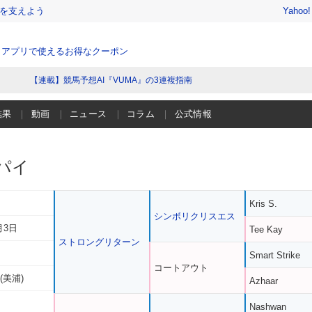
を支えよう
Yahoo
、アプリで使えるお得なクーポン
【連載】競馬予想AI『VUMA』の3連複指南
結果
動画
ニュース
コラム
公式情報
パイ
Kris S.
シンボリクリスエス
月3日
Tee Kay
ストロングリターン
Smart Strike
コートアウト
(美浦)
Azhaar
Nashwan