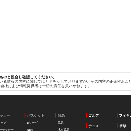
ものと照合し確認してください。
いる情報の内容に関しては万全を期しておりますが、その内容の正確性およ
式会社および情報提供者は一切の責任を負いかねます。
ッカー
バスケット
競馬
ゴルフ
フィギ
リーグ
Bリーグ
競馬
テニス
卓球
外サッカー
NBA
地方競馬