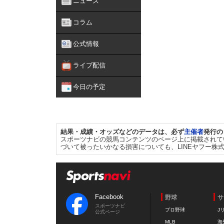
ニュース
コラム
公式情報
ライブ配信
今日の予定
結果・成績・オッズなどのデータは、必ず
主催者
発行の
スポーツナビの競馬コンテンツのページ上に掲載されて
づいて被ったいかなる損害についても、LINEヤフー株
Facebook
野球
サ
スポーツナビ
プロ野球
J
公式ページ
MLB
海