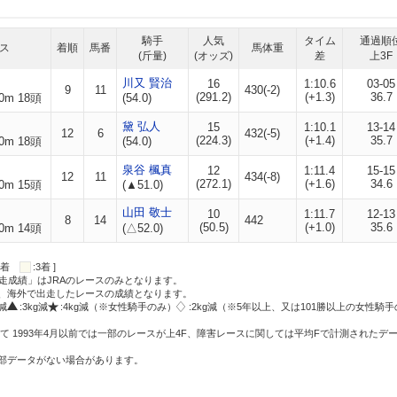
騎手
人気
タイム
通過順
ス
着順
馬番
馬体重
(斤量)
(オッズ)
差
上3F
川又 賢治
16
1:10.6
03-05
9
11
430(-2)
(291.2)
(+1.3)
36.7
0m 18頭
(54.0)
黛 弘人
15
1:10.1
13-14
12
6
432(-5)
(224.3)
(+1.4)
35.7
0m 18頭
(54.0)
泉谷 楓真
12
1:11.4
15-15
12
11
434(-8)
(272.1)
(+1.6)
34.6
0m 15頭
(▲51.0)
山田 敬士
10
1:11.7
12-13
8
14
442
(50.5)
(+1.0)
35.6
0m 14頭
(△52.0)
:2着
:3着 ]
走成績」はJRAのレースのみとなります。
方、海外で出走したレースの成績となります。
g減
:3kg減
:4kg減（※女性騎手のみ）
:2kg減（※5年以上、又は101勝以上の女性騎手
て 1993年4月以前では一部のレースが上4F、障害レースに関しては平均Fで計測されたデ
一部データがない場合があります。