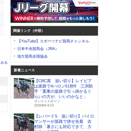
関連リンク（外部）
【YouTube】スポーツナビ競馬チャンネル
日本中央競馬会（JRA）
地方競馬全国協会
てみる
新着ニュース
【CBC賞 追い切り】レイピア
は坂路で4ハロン51秒9 三渕助
手「栗東の坂路で引っ掛かるぐ
らいの方が、いいのかなと」
サンケイスポーツ
2026/8/6 8:14
【レパードS 追い切り】パイロ
マンサーが坂路で併せ先着 吉
村師「暑さにも対応できて、力