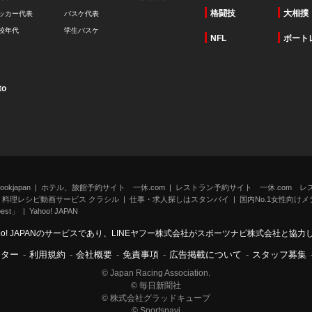
格闘技
大相撲
ッカー代表
バスケ代表
校年代
学生バスケ
NFL
ボート
to
kjapan
ホテル、旅館予約サイト 一休.com
レストラン予約サイト 一休.com レ
料理レシピ動画サービス クラシル
仕事・求人探しはスタンバイ
国内No.1女性向けメデ
st」
Yahoo! JAPAN
oo! JAPANのサービスであり、LINEヤフー株式会社がスポーツナビ株式会社と協
ンター
-
利用規約
-
会社概要
-
免責事項
-
広告掲載について
-
スタッフ募集
© Japan Racing Association.
© 毎日新聞社
© 株式会社グラッドキューブ
© Sportsnavi