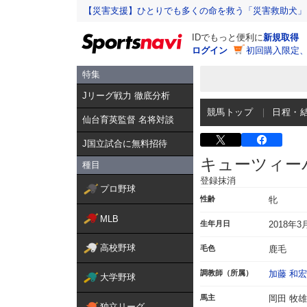
【災害支援】ひとりでも多くの命を救う「災害救助犬」
IDでもっと便利に
新規取得
ログイン
初回購入限定
特集
Jリーグ戦力 徹底分析
競馬トップ
日程・
仙台育英監督 名将対談
J国立試合に無料招待
キューツィー
種目
登録抹消
プロ野球
性齢
牝
MLB
生年月日
2018年3
高校野球
毛色
鹿毛
調教師（所属）
加藤 和宏
大学野球
馬主
岡田 牧雄
独立リーグ