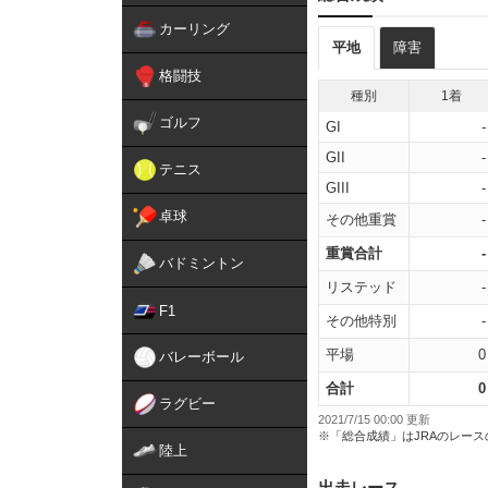
カーリング
平地
障害
格闘技
種別
1着
ゴルフ
GI
-
GII
-
テニス
GIII
-
卓球
その他重賞
-
重賞合計
-
バドミントン
リステッド
-
F1
その他特別
-
平場
0
バレーボール
合計
0
ラグビー
2021/7/15 00:00 更新
※「総合成績」はJRAのレー
陸上
出走レース