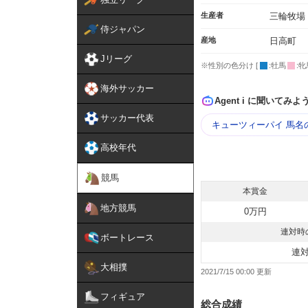
生産者
三輪牧場
侍ジャパン
産地
日高町
Jリーグ
※性別の色分け [
:牡馬
:牝
海外サッカー
Agent i に聞いてみよ
サッカー代表
キューツィーパイ 馬名
高校年代
競馬
本賞金
地方競馬
0万円
連対時
ボートレース
連
大相撲
2021/7/15 00:00
フィギュア
総合成績