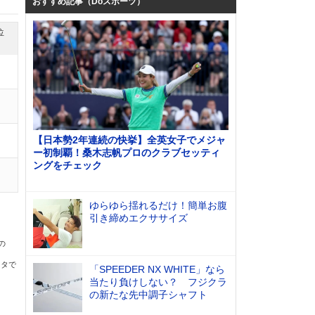
おすすめ記事（Doスポーツ）
位
【日本勢2年連続の快挙】全英女子でメジャ
ー初制覇！桑木志帆プロのクラブセッティ
ングをチェック
ゆらゆら揺れるだけ！簡単お腹
引き締めエクササイズ
の
ータで
「SPEEDER NX WHITE」なら
当たり負けしない？ フジクラ
の新たな先中調子シャフト