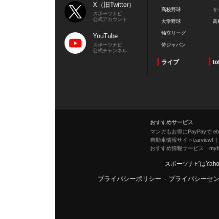
X（旧Twitter）
高校野球
サ
スポーツナビ
公式アカウント
大学野球
高
独立リーグ
YouTube
スポーツナビ
侍ジャパン
公式チャンネル
ライブ
to
おすすめサービス
マンガもお得にPayPayで eboo
自動車情報サイトcarview!
おすすめ情報サービス「mybe
スポーツナビはYah
プライバシーポリシー
-
プライバシーセ