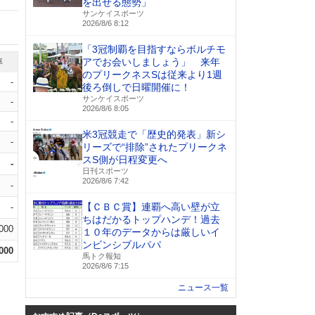
を出せる態勢」
サンケイスポーツ
2026/8/6 8:12
「3冠制覇を目指すならボルチモ
アでお会いしましょう」 来年
率
のプリークネスSは従来より1週
-
後ろ倒しで日曜開催に！
サンケイスポーツ
-
2026/8/6 8:05
-
米3冠競走で「歴史的発表」新シ
-
リーズで“排除”されたプリークネ
スS側が日程変更へ
-
日刊スポーツ
2026/8/6 7:42
-
【ＣＢＣ賞】連覇へ高い壁が立
-
ちはだかるトップハンデ！過去
.000
１０年のデータからは厳しいイ
ンビンシブルパパ
.000
馬トク報知
2026/8/6 7:15
ニュース一覧