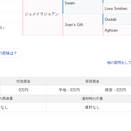
Swain
Love Smitten
ジュメイラジョアン
Doulab
Joan’s Gift
馬 ]
Aghsan
う
の意味は？
他の質問をし
付加賞金
収得賞金
0万円
平地：0万円
障害：0万円
の馬体重
連対時の斤量
対なし
連対なし