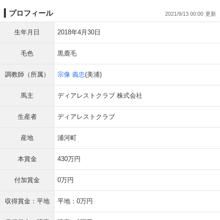
プロフィール
2021/9/13 00:00
生年月日
2018年4月30日
毛色
黒鹿毛
調教師（所属）
宗像 義忠
(美浦)
馬主
ディアレストクラブ 株式会社
生産者
ディアレストクラブ
産地
浦河町
本賞金
430万円
付加賞金
0万円
収得賞金：平地
平地：0万円