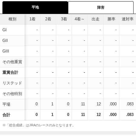
平地
障害
種別
1着
2着
3着
4着～
出走
勝率
連対率
-
-
-
-
-
-
-
GI
-
-
-
-
-
-
-
GII
-
-
-
-
-
-
-
GIII
-
-
-
-
-
-
-
その他重賞
-
-
-
-
-
-
-
重賞合計
-
-
-
-
-
-
-
リステッド
-
-
-
-
-
-
-
その他特別
0
1
0
11
12
.000
.083
平場
0
1
0
11
12
.000
.083
合計
※「総合成績」はJRAのレースのみとなります。