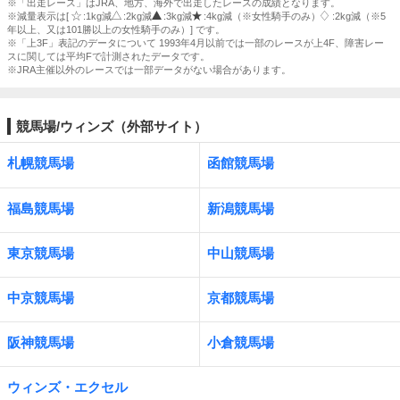
※「出走レース」はJRA、地方、海外で出走したレースの成績となります。
※減量表示は[
:1kg減
:2kg減
:3kg減
:4kg減（※女性騎手のみ）
:2kg減（※5
年以上、又は101勝以上の女性騎手のみ）] です。
※「上3F」表記のデータについて 1993年4月以前では一部のレースが上4F、障害レー
スに関しては平均Fで計測されたデータです。
※JRA主催以外のレースでは一部データがない場合があります。
競馬場/ウィンズ（外部サイト）
札幌競馬場
函館競馬場
福島競馬場
新潟競馬場
東京競馬場
中山競馬場
中京競馬場
京都競馬場
阪神競馬場
小倉競馬場
ウィンズ・エクセル