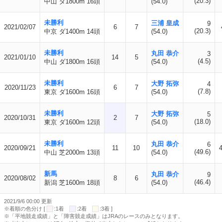
(20.3)
中山 ダ1800m 16頭
(54.0)
未勝利
三浦 皇成
9
2021/02/07
6
7
(20.3)
中京 ダ1400m 14頭
(54.0)
未勝利
丸田 恭介
3
2021/01/10
14
5
(4.5)
中山 ダ1800m 16頭
(54.0)
未勝利
大野 拓弥
4
2020/11/23
6
7
(7.8)
東京 ダ1600m 16頭
(54.0)
未勝利
大野 拓弥
5
2020/10/31
2
7
(18.0)
東京 ダ1600m 12頭
(54.0)
未勝利
丸田 恭介
6
2020/09/21
11
10
(49.6)
中山 芝2000m 13頭
(54.0)
新馬
丸田 恭介
9
2020/08/02
8
6
(46.4)
新潟 芝1600m 18頭
(54.0)
2021/9/6 00:00 更新
※着順の色分け [
:1着
:2着
:3着 ]
※「平地競走成績」と「障害競走成績」はJRAのレースのみとなります。