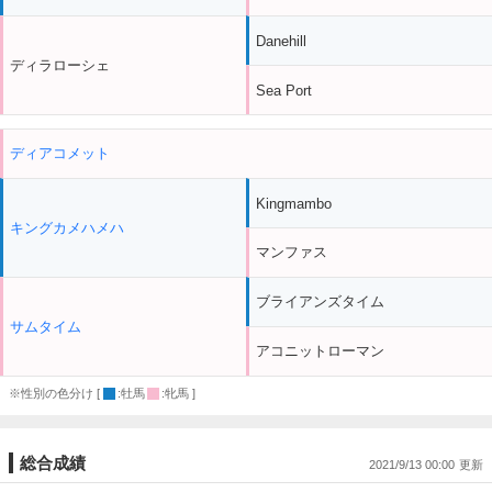
Danehill
ディラローシェ
Sea Port
ディアコメット
Kingmambo
キングカメハメハ
マンファス
ブライアンズタイム
サムタイム
アコニットローマン
※性別の色分け [
:牡馬
:牝馬 ]
総合成績
2021/9/13 00:00