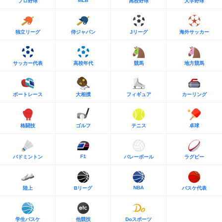
MLB
プロ野球
高校野球
大学野球
独立リーグ
侍ジャパン
Jリーグ
海外サッカー
サッカー代表
高校年代
競馬
地方競馬
ボートレース
大相撲
フィギュア
カーリング
格闘技
ゴルフ
テニス
卓球
F1
バドミントン
バレーボール
ラグビー
NBA
陸上
Bリーグ
バスケ代表
学生バスケ
他競技
Doスポーツ