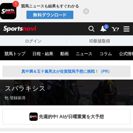
競馬ニュースも結果もすぐわかる
閉じる
スポーツナビ
検索
通知
i
ログイン
ID新規取得
競馬トップ
日程・結果
動画
ニュース
コラム
公式情
真中満＆五十嵐亮太が佐賀競馬予想に挑戦！（PR）
スパラキシス
牝 登録抹消
先週的中! AIが日曜重賞を大予想