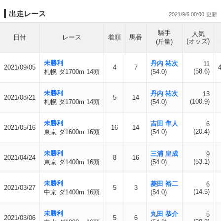
出走レース
2021/9/6 00:00
騎手
人気
日付
レース
着順
馬番
(オッズ)
(斤量)
未勝利
丹内 祐次
11
2021/09/05
4
7
(58.6)
札幌 ダ1700m 14頭
(54.0)
未勝利
丹内 祐次
13
2021/08/21
5
14
(100.9)
札幌 ダ1700m 14頭
(54.0)
未勝利
吉田 隼人
6
2021/05/16
16
14
(20.4)
東京 ダ1600m 16頭
(54.0)
未勝利
三浦 皇成
9
2021/04/24
8
16
(53.1)
東京 ダ1400m 16頭
(54.0)
未勝利
菱田 裕二
6
2021/03/27
5
3
(14.5)
中京 ダ1400m 16頭
(54.0)
未勝利
丸田 恭介
5
2021/03/06
5
6