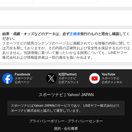
結果・成績・オッズなどのデータは、必ず
主催者
発行のものと照合し確認してく
ださい。
スポーツナビの競馬コンテンツのページ上に掲載されている情報の内容に関して
は万全を期しておりますが、その内容の正確性および安全性を保証するものでは
ありません。当該情報に基づいて被ったいかなる損害についても、LINEヤフー
株式会社および情報提供者は一切の責任を負いかねます。
Facebook
X(旧Twitter)
YouTube
スポーツナビ
スポーツナビ
スポーツナビ
公式ページ
公式アカウント
公式チャンネル
スポーツナビ
Yahoo! JAPAN
スポーツナビはYahoo! JAPANのサービスであり、LINEヤフー株式会社がス
ポーツナビ株式会社と協力して運営しています。
プライバシーポリシー
プライバシーセンター
規約
会社概要