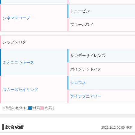
トニービン
シネマスコープ
ブルーハワイ
シップスログ
サンデーサイレンス
ネオユニヴァース
ポインテッドパス
クロフネ
スムーズセイリング
ダイナフエアリー
※性別の色分け [
:牡馬
:牝馬 ]
総合成績
2023/1/12 00:00