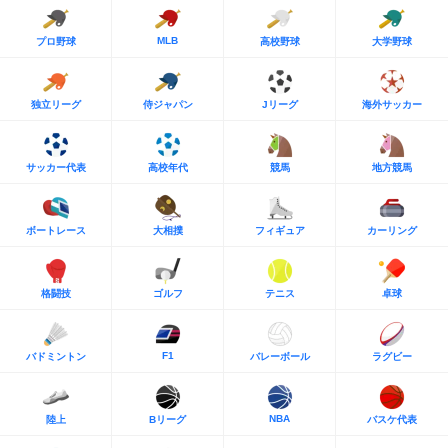
MLB
プロ野球
高校野球
大学野球
独立リーグ
侍ジャパン
Jリーグ
海外サッカー
サッカー代表
高校年代
競馬
地方競馬
ボートレース
大相撲
フィギュア
カーリング
格闘技
ゴルフ
テニス
卓球
F1
バドミントン
バレーボール
ラグビー
NBA
陸上
Bリーグ
バスケ代表