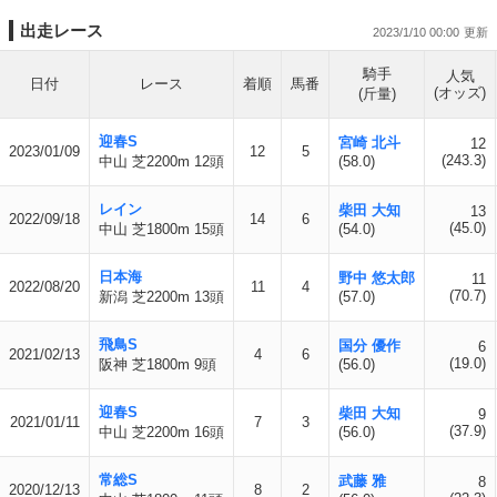
出走レース
2023/1/10 00:00
騎手
人気
日付
レース
着順
馬番
(オッズ)
(斤量)
迎春S
宮崎 北斗
12
2023/01/09
12
5
(243.3)
中山 芝2200m 12頭
(58.0)
レイン
柴田 大知
13
2022/09/18
14
6
(45.0)
中山 芝1800m 15頭
(54.0)
日本海
野中 悠太郎
11
2022/08/20
11
4
(70.7)
新潟 芝2200m 13頭
(57.0)
飛鳥S
国分 優作
6
2021/02/13
4
6
(19.0)
阪神 芝1800m 9頭
(56.0)
迎春S
柴田 大知
9
2021/01/11
7
3
(37.9)
中山 芝2200m 16頭
(56.0)
常総S
武藤 雅
8
2020/12/13
8
2