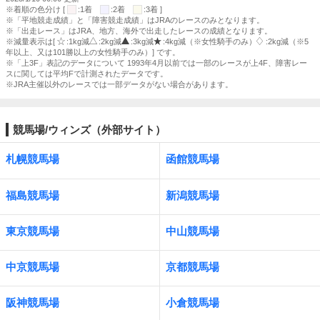
※着順の色分け [
:1着
:2着
:3着 ]
※「平地競走成績」と「障害競走成績」はJRAのレースのみとなります。
※「出走レース」はJRA、地方、海外で出走したレースの成績となります。
※減量表示は[
:1kg減
:2kg減
:3kg減
:4kg減（※女性騎手のみ）
:2kg減（※5
年以上、又は101勝以上の女性騎手のみ）] です。
※「上3F」表記のデータについて 1993年4月以前では一部のレースが上4F、障害レー
スに関しては平均Fで計測されたデータです。
※JRA主催以外のレースでは一部データがない場合があります。
競馬場/ウィンズ（外部サイト）
札幌競馬場
函館競馬場
福島競馬場
新潟競馬場
東京競馬場
中山競馬場
中京競馬場
京都競馬場
阪神競馬場
小倉競馬場