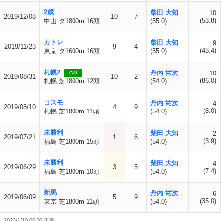
2歳
柴田 大知
10
2019/12/08
10
7
(53.8)
中山 ダ1800m 16頭
(55.0)
カトレ
柴田 大知
9
2019/11/23
9
4
(48.4)
東京 ダ1600m 16頭
(55.0)
札幌2
丹内 祐次
10
GIII
2019/08/31
10
2
(86.0)
札幌 芝1800m 12頭
(54.0)
コスモ
丹内 祐次
4
2019/08/10
4
9
(8.0)
札幌 芝1800m 11頭
(54.0)
未勝利
柴田 大知
2
2019/07/21
1
6
(3.9)
福島 芝1800m 15頭
(54.0)
未勝利
柴田 大知
4
2019/06/29
3
5
(7.4)
福島 芝1800m 10頭
(54.0)
新馬
丹内 祐次
6
2019/06/09
5
9
(35.0)
東京 芝1800m 11頭
(54.0)
2023/1/10 00:00 更新