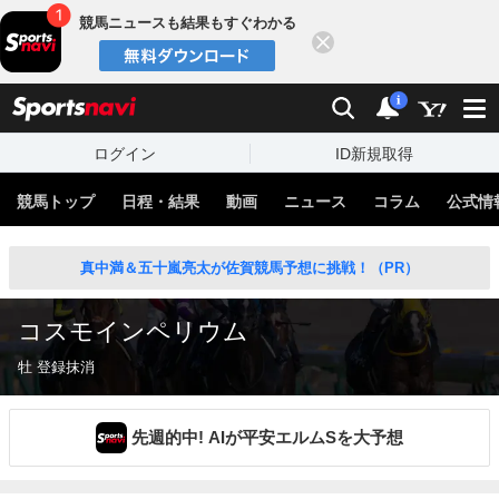
競馬ニュースも結果もすぐわかる
閉じる
スポーツナビ
検索
通知
i
ログイン
ID新規取得
競馬トップ
日程・結果
動画
ニュース
コラム
公式情
真中満＆五十嵐亮太が佐賀競馬予想に挑戦！（PR）
コスモインペリウム
牡 登録抹消
先週的中! AIが平安エルムSを大予想