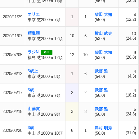
(22.3)
中山 芝1800m 11頭
(56.0)
オリエ
柴田 大知
4
2020/11/29
1
1
(12.2)
東京 芝2000m 7頭
(55.0)
精進湖
横山 武史
10
2020/11/07
10
5
(24.6)
東京 芝2000m 12頭
(53.0)
ラジN
柴田 大知
9
GIII
2020/07/05
12
10
(20.8)
福島 芝1800m 12頭
(53.0)
3歳上
武藤 雅
4
2020/06/13
1
6
(4.3)
東京 芝2000m 8頭
(54.0)
3歳
武藤 雅
4
2020/05/17
2
2
(18.2)
東京 芝2000m 7頭
(56.0)
山藤賞
武藤 雅
6
2020/04/18
3
8
(24.3)
中山 芝2000m 9頭
(56.0)
3歳
津村 明秀
8
2020/03/28
6
1
(31.0)
中山 芝1800m 10頭
(56.0)