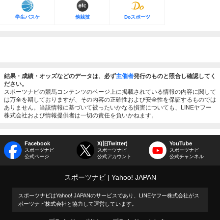
学生バスケ
他競技
Doスポーツ
結果・成績・オッズなどのデータは、必ず
主催者
発行のものと照合し確認してく
ださい。
スポーツナビの競馬コンテンツのページ上に掲載されている情報の内容に関して
は万全を期しておりますが、その内容の正確性および安全性を保証するものでは
ありません。当該情報に基づいて被ったいかなる損害についても、LINEヤフー
株式会社および情報提供者は一切の責任を負いかねます。
Facebook
X(旧Twitter)
YouTube
スポーツナビ
スポーツナビ
スポーツナビ
公式ページ
公式アカウント
公式チャンネル
スポーツナビ
Yahoo! JAPAN
スポーツナビはYahoo! JAPANのサービスであり、LINEヤフー株式会社がス
ポーツナビ株式会社と協力して運営しています。