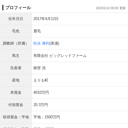
プロフィール
2023/1/12 00:00
生年月日
2017年4月12日
毛色
鹿毛
調教師（所属）
松永 康利
(美浦)
馬主
有限会社 ビッグレッドファーム
生産者
能登 浩
産地
えりも町
本賞金
4010万円
付加賞金
20.3万円
収得賞金：平地
平地：1500万円