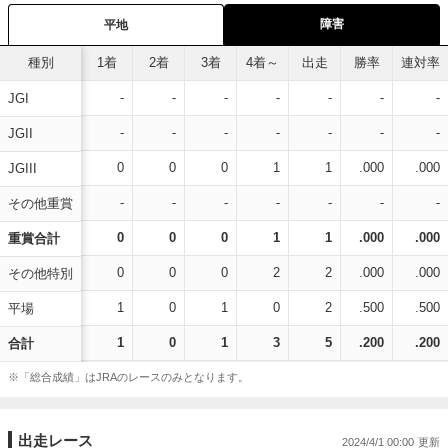
障害
平地
種別
1着
2着
3着
4着～
出走
勝率
連対率
-
-
-
-
-
-
-
JGI
-
-
-
-
-
-
-
JGII
0
0
0
1
1
.000
.000
JGIII
-
-
-
-
-
-
-
その他重賞
0
0
0
1
1
.000
.000
重賞合計
0
0
0
2
2
.000
.000
その他特別
1
0
1
0
2
.500
.500
平場
1
0
1
3
5
.200
.200
合計
※「総合成績」はJRAのレースのみとなります。
出走レース
2024/4/1 00:00