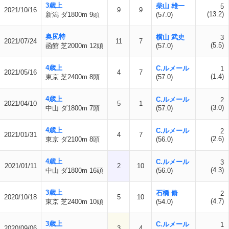
3歳上
柴山 雄一
5
2021/10/16
9
9
(13.2)
新潟 ダ1800m 9頭
(57.0)
奥尻特
横山 武史
3
2021/07/24
11
7
(5.5)
函館 芝2000m 12頭
(57.0)
4歳上
C.ルメール
1
2021/05/16
4
7
(1.4)
東京 芝2400m 8頭
(57.0)
4歳上
C.ルメール
2
2021/04/10
5
1
(3.0)
中山 ダ1800m 7頭
(57.0)
4歳上
C.ルメール
2
2021/01/31
4
7
(2.6)
東京 ダ2100m 8頭
(56.0)
4歳上
C.ルメール
3
2021/01/11
2
10
(4.3)
中山 ダ1800m 16頭
(56.0)
3歳上
石橋 脩
2
2020/10/18
5
10
(4.7)
東京 芝2400m 10頭
(54.0)
3歳上
C.ルメール
1
2020/09/06
3
4