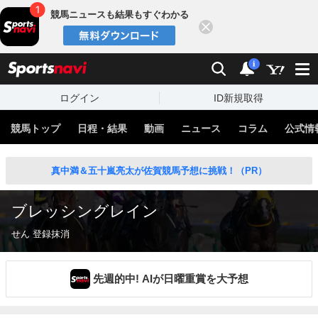
競馬ニュースも結果もすぐわかる
閉じる
スポーツナビ
検索
通知
i
ログイン
ID新規取得
競馬トップ
日程・結果
動画
ニュース
コラム
公式情
真中満＆五十嵐亮太が佐賀競馬予想に挑戦！（PR）
ブレッシングレイン
せん 登録抹消
先週的中! AIが日曜重賞を大予想