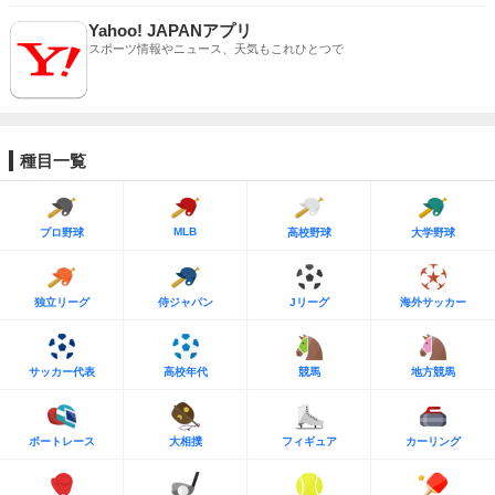
Yahoo! JAPANアプリ
スポーツ情報やニュース、天気もこれひとつで
種目一覧
MLB
プロ野球
高校野球
大学野球
独立リーグ
侍ジャパン
Jリーグ
海外サッカー
サッカー代表
高校年代
競馬
地方競馬
ボートレース
大相撲
フィギュア
カーリング