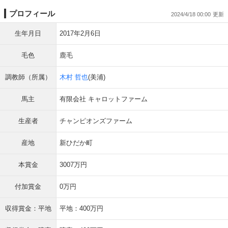
プロフィール
2024/4/18 00:00
生年月日
2017年2月6日
毛色
鹿毛
調教師（所属）
木村 哲也
(美浦)
馬主
有限会社 キャロットファーム
生産者
チャンピオンズファーム
産地
新ひだか町
本賞金
3007万円
付加賞金
0万円
収得賞金：平地
平地：400万円