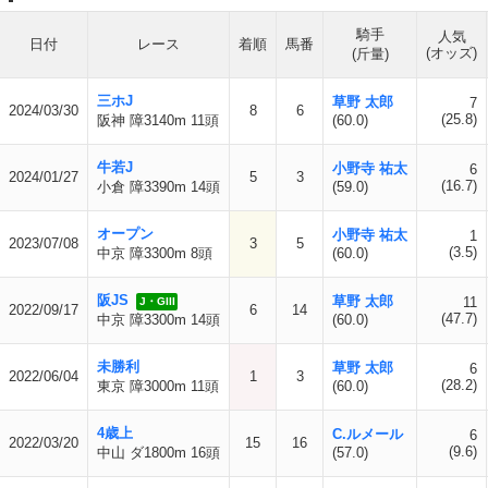
騎手
人気
日付
レース
着順
馬番
(オッズ)
(斤量)
三ホJ
草野 太郎
7
2024/03/30
8
6
(25.8)
阪神 障3140m 11頭
(60.0)
牛若J
小野寺 祐太
6
2024/01/27
5
3
(16.7)
小倉 障3390m 14頭
(59.0)
オープン
小野寺 祐太
1
2023/07/08
3
5
(3.5)
中京 障3300m 8頭
(60.0)
阪JS
草野 太郎
11
J・GIII
2022/09/17
6
14
(47.7)
中京 障3300m 14頭
(60.0)
未勝利
草野 太郎
6
2022/06/04
1
3
(28.2)
東京 障3000m 11頭
(60.0)
4歳上
C.ルメール
6
2022/03/20
15
16
(9.6)
中山 ダ1800m 16頭
(57.0)