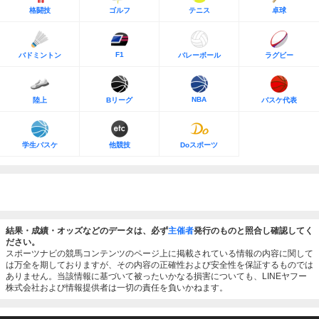
格闘技
ゴルフ
テニス
卓球
F1
バドミントン
バレーボール
ラグビー
NBA
陸上
Bリーグ
バスケ代表
学生バスケ
他競技
Doスポーツ
結果・成績・オッズなどのデータは、必ず
主催者
発行のものと照合し確認してく
ださい。
スポーツナビの競馬コンテンツのページ上に掲載されている情報の内容に関して
は万全を期しておりますが、その内容の正確性および安全性を保証するものでは
ありません。当該情報に基づいて被ったいかなる損害についても、LINEヤフー
株式会社および情報提供者は一切の責任を負いかねます。