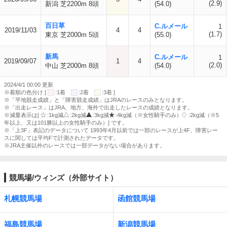
(2.9)
新潟 芝2200m 8頭
(54.0)
百日草
C.ルメール
1
2019/11/03
4
4
(1.7)
東京 芝2000m 5頭
(55.0)
新馬
C.ルメール
1
2019/09/07
1
4
(2.0)
中山 芝2000m 8頭
(54.0)
2024/4/1 00:00 更新
※着順の色分け [
:1着
:2着
:3着 ]
※「平地競走成績」と「障害競走成績」はJRAのレースのみとなります。
※「出走レース」はJRA、地方、海外で出走したレースの成績となります。
※減量表示は[
:1kg減
:2kg減
:3kg減
:4kg減（※女性騎手のみ）
:2kg減（※5
年以上、又は101勝以上の女性騎手のみ）] です。
※「上3F」表記のデータについて 1993年4月以前では一部のレースが上4F、障害レー
スに関しては平均Fで計測されたデータです。
※JRA主催以外のレースでは一部データがない場合があります。
競馬場/ウィンズ（外部サイト）
札幌競馬場
函館競馬場
福島競馬場
新潟競馬場