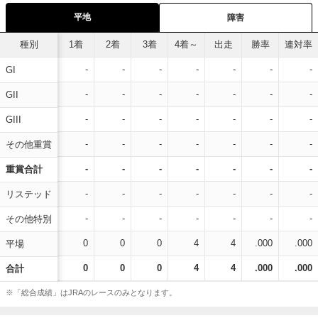
平地
障害
種別
1着
2着
3着
4着～
出走
勝率
連対率
-
-
-
-
-
-
-
GI
-
-
-
-
-
-
-
GII
-
-
-
-
-
-
-
GIII
-
-
-
-
-
-
-
その他重賞
-
-
-
-
-
-
-
重賞合計
-
-
-
-
-
-
-
リステッド
-
-
-
-
-
-
-
その他特別
0
0
0
4
4
.000
.000
平場
0
0
0
4
4
.000
.000
合計
※「総合成績」はJRAのレースのみとなります。