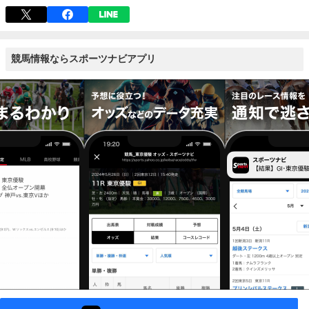
競馬情報ならスポーツナビアプリ