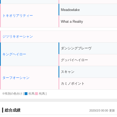
Meadowlake
トキオリアリティー
What a Reality
ジツリキオーシャン
ダンシングブレーヴ
キングヘイロー
グッバイヘイロー
スキャン
ターフオーシャン
カミノポイント
※性別の色分け [
:牡馬
:牝馬 ]
総合成績
2020/2/3 00:00