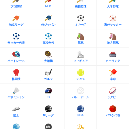
MLB
プロ野球
高校野球
大学野球
独立リーグ
侍ジャパン
Jリーグ
海外サッカー
サッカー代表
高校年代
競馬
地方競馬
ボートレース
大相撲
フィギュア
カーリング
格闘技
ゴルフ
テニス
卓球
F1
バドミントン
バレーボール
ラグビー
NBA
陸上
Bリーグ
バスケ代表