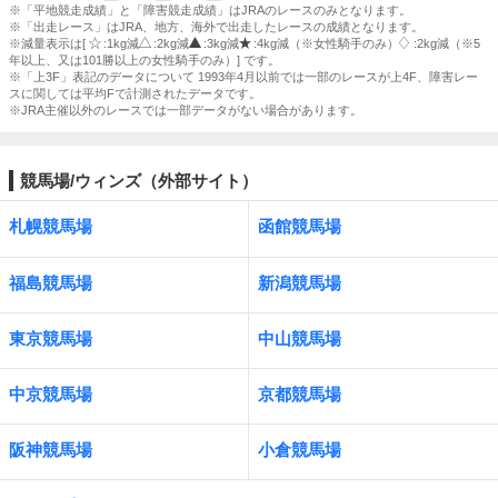
※「平地競走成績」と「障害競走成績」はJRAのレースのみとなります。
※「出走レース」はJRA、地方、海外で出走したレースの成績となります。
※減量表示は[
:1kg減
:2kg減
:3kg減
:4kg減（※女性騎手のみ）
:2kg減（※5
年以上、又は101勝以上の女性騎手のみ）] です。
※「上3F」表記のデータについて 1993年4月以前では一部のレースが上4F、障害レー
スに関しては平均Fで計測されたデータです。
※JRA主催以外のレースでは一部データがない場合があります。
競馬場/ウィンズ（外部サイト）
札幌競馬場
函館競馬場
福島競馬場
新潟競馬場
東京競馬場
中山競馬場
中京競馬場
京都競馬場
阪神競馬場
小倉競馬場