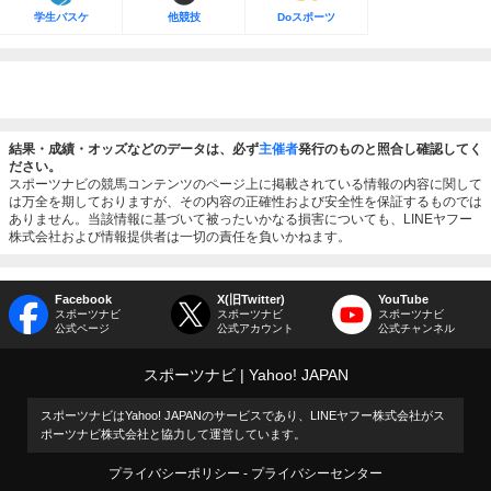
学生バスケ
他競技
Doスポーツ
結果・成績・オッズなどのデータは、必ず
主催者
発行のものと照合し確認してく
ださい。
スポーツナビの競馬コンテンツのページ上に掲載されている情報の内容に関して
は万全を期しておりますが、その内容の正確性および安全性を保証するものでは
ありません。当該情報に基づいて被ったいかなる損害についても、LINEヤフー
株式会社および情報提供者は一切の責任を負いかねます。
Facebook
X(旧Twitter)
YouTube
スポーツナビ
スポーツナビ
スポーツナビ
公式ページ
公式アカウント
公式チャンネル
スポーツナビ
Yahoo! JAPAN
スポーツナビはYahoo! JAPANのサービスであり、LINEヤフー株式会社がス
ポーツナビ株式会社と協力して運営しています。
プライバシーポリシー
プライバシーセンター