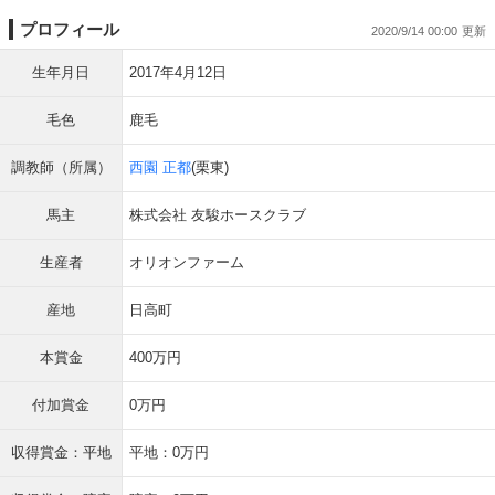
プロフィール
2020/9/14 00:00
生年月日
2017年4月12日
毛色
鹿毛
調教師（所属）
西園 正都
(栗東)
馬主
株式会社 友駿ホースクラブ
生産者
オリオンファーム
産地
日高町
本賞金
400万円
付加賞金
0万円
収得賞金：平地
平地：0万円