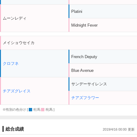
Platini
ムーンレディ
Midnight Fever
メイショウセイカ
French Deputy
クロフネ
Blue Avenue
サンデーサイレンス
チアズグレイス
チアズフラワー
※性別の色分け [
:牡馬
:牝馬 ]
総合成績
2019/4/16 00:00