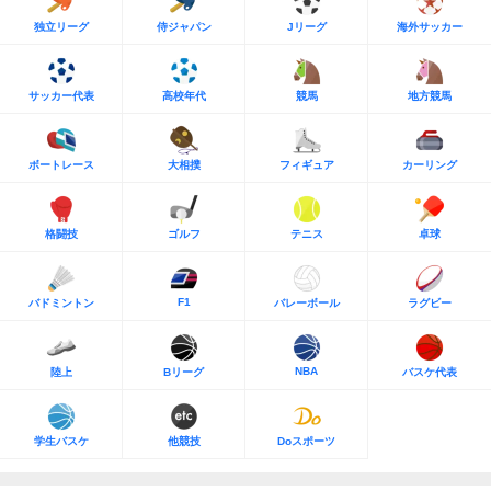
独立リーグ
侍ジャパン
Jリーグ
海外サッカー
サッカー代表
高校年代
競馬
地方競馬
ボートレース
大相撲
フィギュア
カーリング
格闘技
ゴルフ
テニス
卓球
F1
バドミントン
バレーボール
ラグビー
NBA
陸上
Bリーグ
バスケ代表
学生バスケ
他競技
Doスポーツ