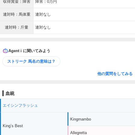
収得賞金：障害
障害：0万円
連対時：馬体重
連対なし
連対時：斤量
連対なし
Agent i に聞いてみよう
ストリーク 馬名の意味は？
他の質問をしてみる
血統
エイシンフラッシュ
Kingmambo
King’s Best
Allegretta