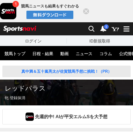
競馬ニュースも結果もすぐわかる
閉じる
スポーツナビ
検索
通知
i
ログイン
ID新規取得
競馬トップ
日程・結果
動画
ニュース
コラム
公式情
真中満＆五十嵐亮太が佐賀競馬予想に挑戦！（PR）
レッドパラス
牝 登録抹消
先週的中! AIが平安エルムSを大予想