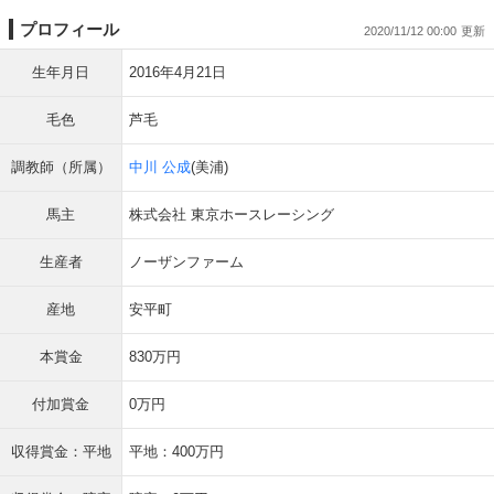
プロフィール
2020/11/12 00:00
生年月日
2016年4月21日
毛色
芦毛
調教師（所属）
中川 公成
(美浦)
馬主
株式会社 東京ホースレーシング
生産者
ノーザンファーム
産地
安平町
本賞金
830万円
付加賞金
0万円
収得賞金：平地
平地：400万円