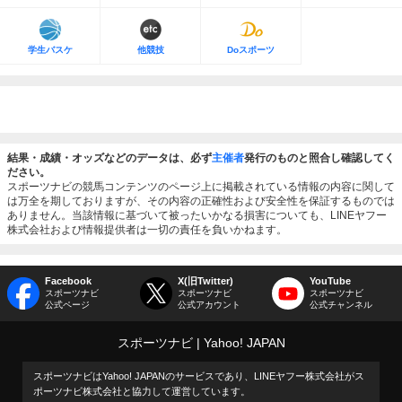
学生バスケ
他競技
Doスポーツ
結果・成績・オッズなどのデータは、必ず
主催者
発行のものと照合し確認してく
ださい。
スポーツナビの競馬コンテンツのページ上に掲載されている情報の内容に関して
は万全を期しておりますが、その内容の正確性および安全性を保証するものでは
ありません。当該情報に基づいて被ったいかなる損害についても、LINEヤフー
株式会社および情報提供者は一切の責任を負いかねます。
Facebook
X(旧Twitter)
YouTube
スポーツナビ
スポーツナビ
スポーツナビ
公式ページ
公式アカウント
公式チャンネル
スポーツナビ
Yahoo! JAPAN
スポーツナビはYahoo! JAPANのサービスであり、LINEヤフー株式会社がス
ポーツナビ株式会社と協力して運営しています。