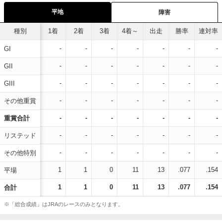
平地
障害
種別
1着
2着
3着
4着～
出走
勝率
連対率
-
-
-
-
-
-
-
GI
-
-
-
-
-
-
-
GII
-
-
-
-
-
-
-
GIII
-
-
-
-
-
-
-
その他重賞
-
-
-
-
-
-
-
重賞合計
-
-
-
-
-
-
-
リステッド
-
-
-
-
-
-
-
その他特別
1
1
0
11
13
.077
.154
平場
1
1
0
11
13
.077
.154
合計
※「総合成績」はJRAのレースのみとなります。