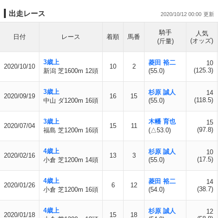
出走レース
2020/10/12 00:00
騎手
人気
日付
レース
着順
馬番
(オッズ)
(斤量)
3歳上
菱田 裕二
10
2020/10/10
10
2
(125.3)
新潟 芝1600m 12頭
(55.0)
3歳上
杉原 誠人
14
2020/09/19
16
15
(118.5)
中山 ダ1200m 16頭
(55.0)
3歳上
木幡 育也
15
2020/07/04
15
11
(97.8)
福島 芝1200m 16頭
(△53.0)
4歳上
杉原 誠人
10
2020/02/16
13
3
(17.5)
小倉 芝1200m 14頭
(55.0)
4歳上
菱田 裕二
14
2020/01/26
6
12
(38.7)
小倉 芝1200m 16頭
(54.0)
4歳上
杉原 誠人
12
2020/01/18
15
18