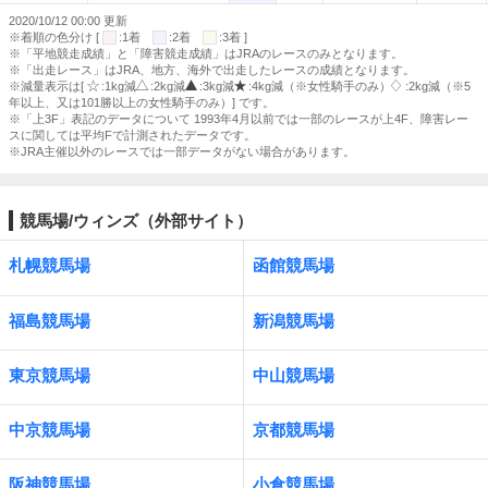
2020/10/12 00:00 更新
※着順の色分け [
:1着
:2着
:3着 ]
※「平地競走成績」と「障害競走成績」はJRAのレースのみとなります。
※「出走レース」はJRA、地方、海外で出走したレースの成績となります。
※減量表示は[
:1kg減
:2kg減
:3kg減
:4kg減（※女性騎手のみ）
:2kg減（※5
年以上、又は101勝以上の女性騎手のみ）] です。
※「上3F」表記のデータについて 1993年4月以前では一部のレースが上4F、障害レー
スに関しては平均Fで計測されたデータです。
※JRA主催以外のレースでは一部データがない場合があります。
競馬場/ウィンズ（外部サイト）
札幌競馬場
函館競馬場
福島競馬場
新潟競馬場
東京競馬場
中山競馬場
中京競馬場
京都競馬場
阪神競馬場
小倉競馬場