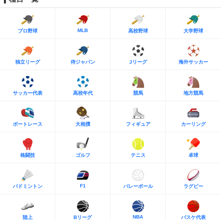
MLB
プロ野球
高校野球
大学野球
独立リーグ
侍ジャパン
Jリーグ
海外サッカー
サッカー代表
高校年代
競馬
地方競馬
ボートレース
大相撲
フィギュア
カーリング
格闘技
ゴルフ
テニス
卓球
F1
バドミントン
バレーボール
ラグビー
NBA
陸上
Bリーグ
バスケ代表