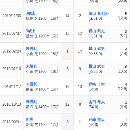
(58.8)
小倉 芝1200m 18頭
(54.0)
3歳上
藤田 菜七子
5
2019/11/03
14
2
(12.4)
福島 芝1200m 16頭
(▲51.0)
3歳上
横山 武史
2
2019/07/07
13
12
(5.1)
函館 芝1200m 15頭
(☆51.0)
未勝利
横山 武史
4
2019/02/24
1
14
(7.4)
小倉 芝1200m 18頭
(☆53.0)
未勝利
横山 武史
6
2019/02/10
5
9
(10.5)
小倉 芝1200m 18頭
(☆53.0)
未勝利
戸崎 圭太
4
2018/11/17
15
10
(12.8)
東京 ダ1400m 16頭
(54.0)
未勝利
吉田 隼人
1
2018/10/13
12
8
(3.4)
新潟 芝1400m 17頭
(54.0)
新馬
戸崎 圭太
1
2018/09/01
2
11
(3.0)
新潟 芝1400m 17頭
(54.0)