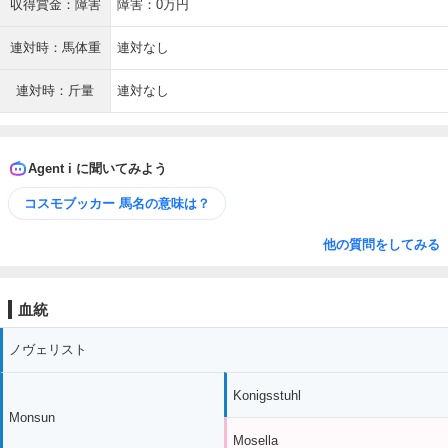
収得賞金：障害
障害：0万円
連対時：馬体重
連対なし
連対時：斤量
連対なし
Agent i に聞いてみよう
コスモブッカー 馬名の意味は？
他の質問をしてみる
血統
ノヴェリスト
Konigsstuhl
Monsun
Mosella