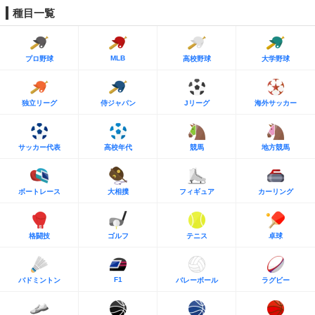
種目一覧
MLB
プロ野球
高校野球
大学野球
独立リーグ
侍ジャパン
Jリーグ
海外サッカー
サッカー代表
高校年代
競馬
地方競馬
ボートレース
大相撲
フィギュア
カーリング
格闘技
ゴルフ
テニス
卓球
F1
バドミントン
バレーボール
ラグビー