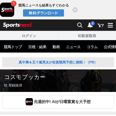
競馬ニュースも結果もすぐわかる
閉じる
スポーツナビ
検索
通知
i
ログイン
ID新規取得
競馬トップ
日程・結果
動画
ニュース
コラム
公式情
真中満＆五十嵐亮太が佐賀競馬予想に挑戦！（PR）
コスモブッカー
牡 登録抹消
先週的中! AIが日曜重賞を大予想