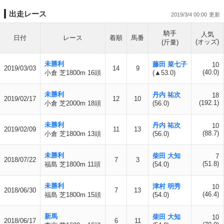
出走レース
2019/3/4 00:00
騎手
人気
日付
レース
着順
馬番
(オッズ)
(斤量)
未勝利
藤田 菜七子
10
2019/03/03
14
9
(40.0)
小倉 芝1800m 16頭
(▲53.0)
未勝利
丹内 祐次
18
2019/02/17
12
10
(192.1)
小倉 芝2000m 18頭
(56.0)
未勝利
丹内 祐次
10
2019/02/09
11
13
(88.7)
小倉 芝1800m 13頭
(56.0)
未勝利
柴田 大知
7
2018/07/22
7
3
(51.8)
福島 芝1800m 11頭
(54.0)
未勝利
津村 明秀
10
2018/06/30
7
13
(46.4)
福島 芝1800m 15頭
(54.0)
新馬
柴田 大知
10
2018/06/17
6
11