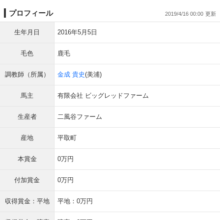
プロフィール
2019/4/16 00:00
生年月日
2016年5月5日
毛色
鹿毛
調教師（所属）
金成 貴史
(美浦)
馬主
有限会社 ビッグレッドファーム
生産者
二風谷ファーム
産地
平取町
本賞金
0万円
付加賞金
0万円
収得賞金：平地
平地：0万円