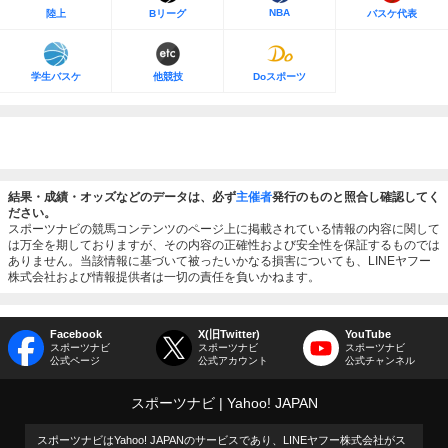
NBA
陸上
Bリーグ
バスケ代表
学生バスケ
他競技
Doスポーツ
結果・成績・オッズなどのデータは、必ず
主催者
発行のものと照合し確認してく
ださい。
スポーツナビの競馬コンテンツのページ上に掲載されている情報の内容に関して
は万全を期しておりますが、その内容の正確性および安全性を保証するものでは
ありません。当該情報に基づいて被ったいかなる損害についても、LINEヤフー
株式会社および情報提供者は一切の責任を負いかねます。
Facebook
X(旧Twitter)
YouTube
スポーツナビ
スポーツナビ
スポーツナビ
公式ページ
公式アカウント
公式チャンネル
スポーツナビ
Yahoo! JAPAN
スポーツナビはYahoo! JAPANのサービスであり、LINEヤフー株式会社がス