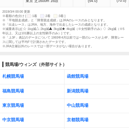
(70.0)
東京 芝1600m 16頭
(54.0)
2019/3/4 00:00 更新
※着順の色分け [
:1着
:2着
:3着 ]
※「平地競走成績」と「障害競走成績」はJRAのレースのみとなります。
※「出走レース」はJRA、地方、海外で出走したレースの成績となります。
※減量表示は[
:1kg減
:2kg減
:3kg減
:4kg減（※女性騎手のみ）
:2kg減（※5
年以上、又は101勝以上の女性騎手のみ）] です。
※「上3F」表記のデータについて 1993年4月以前では一部のレースが上4F、障害レー
スに関しては平均Fで計測されたデータです。
※JRA主催以外のレースでは一部データがない場合があります。
競馬場/ウィンズ（外部サイト）
札幌競馬場
函館競馬場
福島競馬場
新潟競馬場
東京競馬場
中山競馬場
中京競馬場
京都競馬場