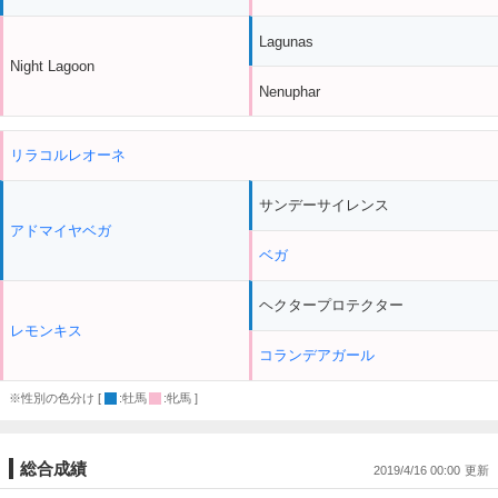
Lagunas
Night Lagoon
Nenuphar
リラコルレオーネ
サンデーサイレンス
アドマイヤベガ
ベガ
ヘクタープロテクター
レモンキス
コランデアガール
※性別の色分け [
:牡馬
:牝馬 ]
総合成績
2019/4/16 00:00