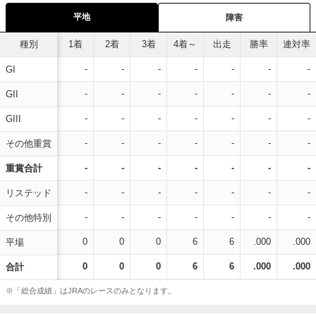
平地
障害
種別
1着
2着
3着
4着～
出走
勝率
連対率
-
-
-
-
-
-
-
GI
-
-
-
-
-
-
-
GII
-
-
-
-
-
-
-
GIII
-
-
-
-
-
-
-
その他重賞
-
-
-
-
-
-
-
重賞合計
-
-
-
-
-
-
-
リステッド
-
-
-
-
-
-
-
その他特別
0
0
0
6
6
.000
.000
平場
0
0
0
6
6
.000
.000
合計
※「総合成績」はJRAのレースのみとなります。