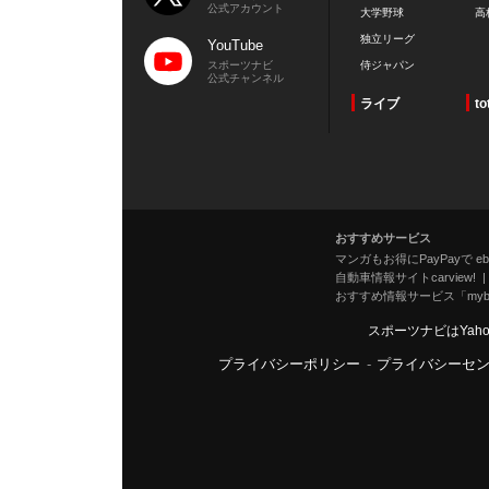
公式アカウント
大学野球
高
独立リーグ
YouTube
スポーツナビ
侍ジャパン
公式チャンネル
ライブ
to
おすすめサービス
マンガもお得にPayPayで eboo
自動車情報サイトcarview!
おすすめ情報サービス「mybe
スポーツナビはYah
プライバシーポリシー
-
プライバシーセ