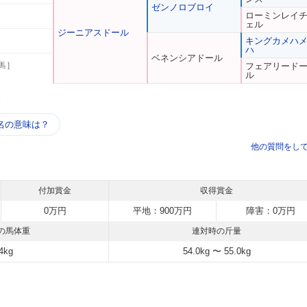
ゼンノロブロイ
ローミンレイ
ェル
ジーニアスドール
キングカメハ
ハ
ベネンシアドール
馬 ]
フェアリード
ル
う
名の意味は？
他の質問をし
付加賞金
収得賞金
0万円
平地：900万円
障害：0万円
の馬体重
連対時の斤量
4kg
54.0kg 〜 55.0kg