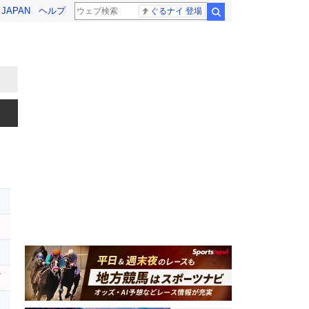
! JAPAN
ヘルプ
ぐるナイ 登場
検索
オ
モ
レ
ル
レ