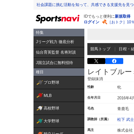
社会課題に挑む活動を知って、共感できる支援先を見つ
IDでもっと便利に
新規取得
ログイン
［おトク］10
特集
Jリーグ戦力 徹底分析
競馬トップ
日程・
仙台育英監督 名将対談
J国立試合に無料招待
レイトブルー
種目
登録抹消
プロ野球
性齢
牝
MLB
生年月日
2016年4
高校野球
毛色
青鹿毛
調教師（所属）
松下 武士
大学野球
馬主
株式会社
独立リーグ