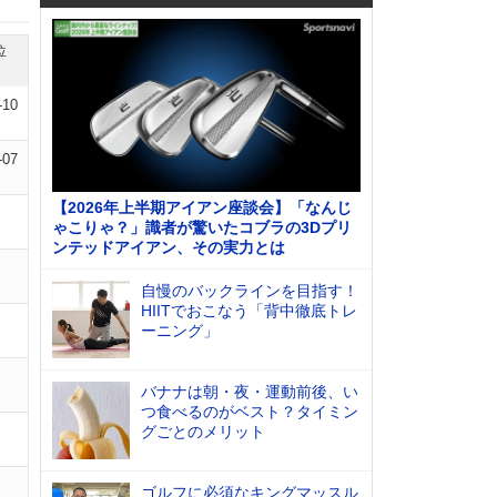
位
-10
-07
【2026年上半期アイアン座談会】「なんじ
ゃこりゃ？」識者が驚いたコブラの3Dプリ
ンテッドアイアン、その実力とは
自慢のバックラインを目指す！
HIITでおこなう「背中徹底トレ
ーニング」
バナナは朝・夜・運動前後、い
つ食べるのがベスト？タイミン
グごとのメリット
ゴルフに必須なキングマッスル