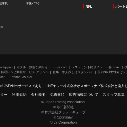
校年代
学生バスケ
NFL
ボート
to
kjapan
ホテル、旅館予約サイト 一休.com
レストラン予約サイト 一休.com レ
料理レシピ動画サービス クラシル
仕事・求人探しはスタンバイ
国内No.1女性向けメデ
st」
Yahoo! JAPAN
oo! JAPANのサービスであり、LINEヤフー株式会社がスポーツナビ株式会社と協
ンター
-
利用規約
-
会社概要
-
免責事項
-
広告掲載について
-
スタッフ募集
© Japan Racing Association.
© 毎日新聞社
© 株式会社グラッドキューブ
© Sportsnavi
© LY Corporation