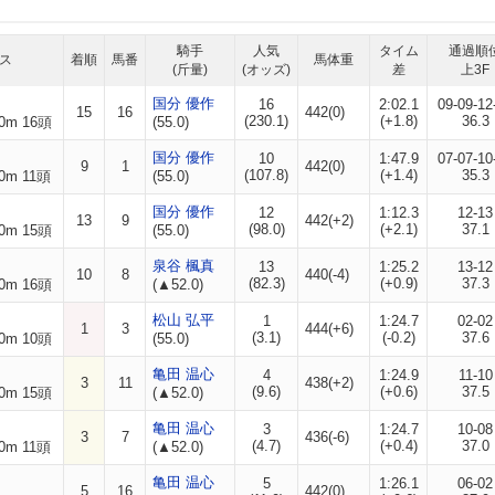
騎手
人気
タイム
通過順
ス
着順
馬番
馬体重
(斤量)
(オッズ)
差
上3F
国分 優作
16
2:02.1
09-09-12
15
16
442(0)
(230.1)
(+1.8)
36.3
0m 16頭
(55.0)
国分 優作
10
1:47.9
07-07-10
9
1
442(0)
(107.8)
(+1.4)
35.3
0m 11頭
(55.0)
国分 優作
12
1:12.3
12-13
13
9
442(+2)
(98.0)
(+2.1)
37.1
0m 15頭
(55.0)
泉谷 楓真
13
1:25.2
13-12
10
8
440(-4)
(82.3)
(+0.9)
37.3
0m 16頭
(▲52.0)
松山 弘平
1
1:24.7
02-02
1
3
444(+6)
(3.1)
(-0.2)
37.6
0m 10頭
(55.0)
亀田 温心
4
1:24.9
11-10
3
11
438(+2)
(9.6)
(+0.6)
37.5
0m 15頭
(▲52.0)
亀田 温心
3
1:24.7
10-08
3
7
436(-6)
(4.7)
(+0.4)
37.0
0m 11頭
(▲52.0)
亀田 温心
5
1:26.1
06-02
5
16
442(0)