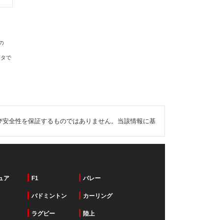
の
ータで
び安全性を保証するものではありません。当該情報に基
ュア
F1
バレー
バドミントン
カーリング
ラグビー
陸上