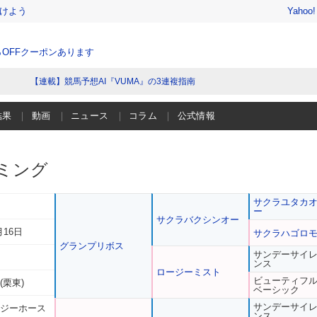
けよう
Yahoo
％OFFクーポンあります
【連載】競馬予想AI『VUMA』の3連複指南
結果
動画
ニュース
コラム
公式情報
ミング
サクラユタカ
ー
サクラバクシンオー
月16日
サクラハゴロ
グランプリボス
サンデーサイ
ンス
ロージーミスト
ビューティフ
(栗東)
ベーシック
サンデーサイ
 ジーホース
ンス