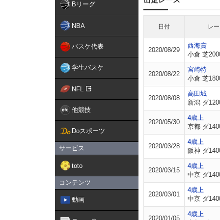
Bリーグ
NBA
日付
レー
西海賞
バスケ代表
2020/08/29
小倉 芝200
学生バスケ
宮崎特
2020/08/22
小倉 芝180
NFL
高田城
2020/08/08
新潟 ダ120
他競技
4歳上
2020/05/30
京都 ダ140
Doスポーツ
4歳上
2020/03/28
サービス
阪神 ダ140
toto
4歳上
2020/03/15
中京 ダ140
コンテンツ
4歳上
2020/03/01
中京 ダ140
動画
4歳上
2020/01/05