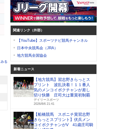
チ
メ
ー
関連リンク（外部）
【YouTube】スポーツナビ競馬チャンネル
日本中央競馬会（JRA）
地方競馬全国協会
てみる
新着ニュース
【地方競馬】習志野きらっとス
プリント 波乱決着！１１番人
気のメンコイボクチャンが差し
切り快勝 庄司大は重賞初制覇
デイリースポーツ
2026/8/6 21:41
【船橋競馬 スポニチ賞習志野
きらっとスプリント】伏兵メン
コイボクチャンがV 41歳庄司騎