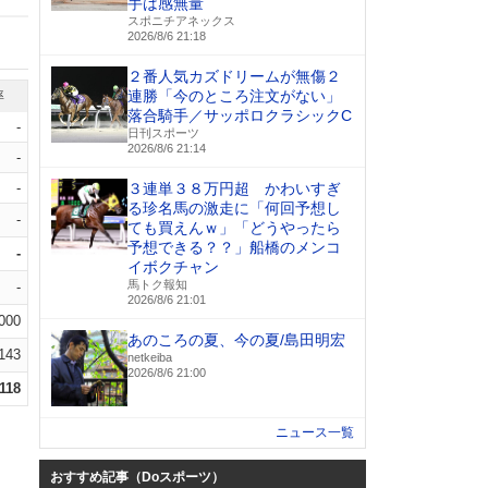
手は感無量
スポニチアネックス
2026/8/6 21:18
２番人気カズドリームが無傷２
連勝「今のところ注文がない」
率
落合騎手／サッポロクラシックC
-
日刊スポーツ
2026/8/6 21:14
-
-
３連単３８万円超 かわいすぎ
る珍名馬の激走に「何回予想し
-
ても買えんｗ」「どうやったら
予想できる？？」船橋のメンコ
-
イボクチャン
馬トク報知
-
2026/8/6 21:01
.000
あのころの夏、今の夏/島田明宏
.143
netkeiba
2026/8/6 21:00
.118
ニュース一覧
おすすめ記事（Doスポーツ）