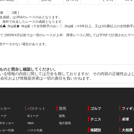
:2着
:3着 ]
走成績」はJRAのレースのみとなります。
方、海外で出走したレースの成績となります。
g減
:3kg減
:4kg減（※女性騎手のみ）
:2kg減（※5年以上、又は101勝以上の女性騎手
て 1993年4月以前では一部のレースが上4F、障害レースに関しては平均Fで計測されたデ
一部データがない場合があります。
ものと照合し確認してください。
いる情報の内容に関しては万全を期しておりますが、その内容の正確性およ
式会社および情報提供者は一切の責任を負いかねます。
ッカー
バスケット
競馬
ゴルフ
フィギ
リーグ
Bリーグ
競馬
テニス
卓球
外サッカー
NBA
地方競馬
格闘技
大相撲
ッカー代表
バスケ代表