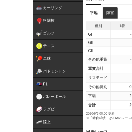
カーリング
平地
障害
格闘技
種別
1着
ゴルフ
GI
-
GII
-
テニス
GIII
-
卓球
その他重賞
-
重賞合計
-
バドミントン
リステッド
-
F1
その他特別
0
平場
2
バレーボール
合計
2
ラグビー
2020/9/3 00:00 更新
※「総合成績」はJRAのレー
陸上
出走レース