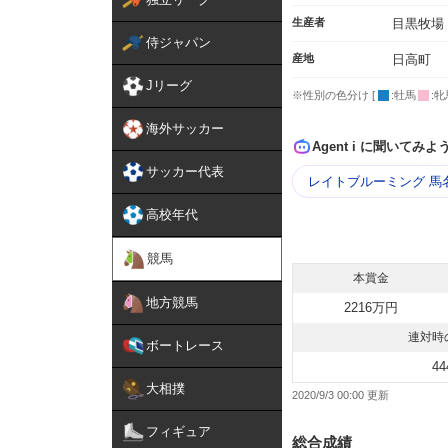
生産者
目黒牧場
侍ジャパン
産地
日高町
Jリーグ
※性別の色分け [
:牡馬
:牝
海外サッカー
Agent i に聞いてみよ
サッカー代表
レイトブルーミング 馬
高校年代
競馬
本賞金
地方競馬
2216万円
連対時
ボートレース
44
大相撲
2020/9/3 00:00
フィギュア
総合成績