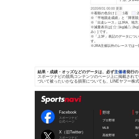
2020/8/31 00:00 更新
※着順の色分け [
:1着
※「平地競走成績」と「障害競
※「出走レース」はJRA、地
※減量表示は[
:1kg減
:2k
み）] です。
※「上3F」表記のデータについ
す。
※JRA主催以外のレースでは
結果・成績・オッズなどのデータは、必ず
主催者
発行の
スポーツナビの競馬コンテンツのページ上に掲載されて
づいて被ったいかなる損害についても、LINEヤフー株
Facebook
野球
サ
スポーツナビ
プロ野球
J
公式ページ
MLB
海
X（旧Twitter）
高校野球
サ
スポーツナビ