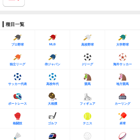
種目一覧
MLB
プロ野球
高校野球
大学野球
独立リーグ
侍ジャパン
Jリーグ
海外サッカー
サッカー代表
高校年代
競馬
地方競馬
ボートレース
大相撲
フィギュア
カーリング
格闘技
ゴルフ
テニス
卓球