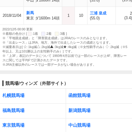
中山 ダ1800m 14頭
(55.0)
新馬
三浦 皇成
2
2018/11/04
1
10
(3.4)
東京 ダ1600m 14頭
(55.0)
2022/12/5 00:00 更新
※着順の色分け [
:1着
:2着
:3着 ]
※「平地競走成績」と「障害競走成績」はJRAのレースのみとなります。
※「出走レース」はJRA、地方、海外で出走したレースの成績となります。
※減量表示は[
:1kg減
:2kg減
:3kg減
:4kg減（※女性騎手のみ）
:2kg減（※5
年以上、又は101勝以上の女性騎手のみ）] です。
※「上3F」表記のデータについて 1993年4月以前では一部のレースが上4F、障害レー
スに関しては平均Fで計測されたデータです。
※JRA主催以外のレースでは一部データがない場合があります。
競馬場/ウィンズ（外部サイト）
札幌競馬場
函館競馬場
福島競馬場
新潟競馬場
東京競馬場
中山競馬場