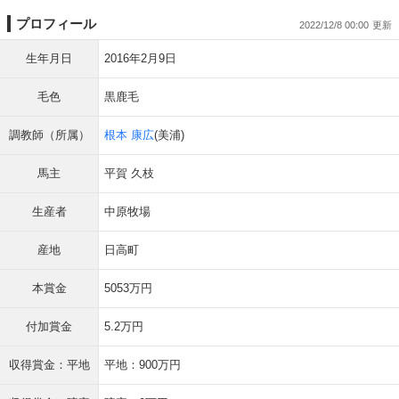
プロフィール
2022/12/8 00:00
生年月日
2016年2月9日
毛色
黒鹿毛
調教師（所属）
根本 康広
(美浦)
馬主
平賀 久枝
生産者
中原牧場
産地
日高町
本賞金
5053万円
付加賞金
5.2万円
収得賞金：平地
平地：900万円