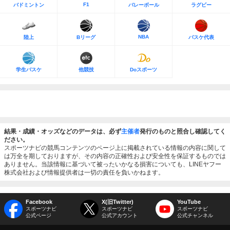
F1
バドミントン
バレーボール
ラグビー
NBA
陸上
Bリーグ
バスケ代表
学生バスケ
他競技
Doスポーツ
結果・成績・オッズなどのデータは、必ず
主催者
発行のものと照合し確認してく
ださい。
スポーツナビの競馬コンテンツのページ上に掲載されている情報の内容に関して
は万全を期しておりますが、その内容の正確性および安全性を保証するものでは
ありません。当該情報に基づいて被ったいかなる損害についても、LINEヤフー
株式会社および情報提供者は一切の責任を負いかねます。
Facebook
X(旧Twitter)
YouTube
スポーツナビ
スポーツナビ
スポーツナビ
公式ページ
公式アカウント
公式チャンネル