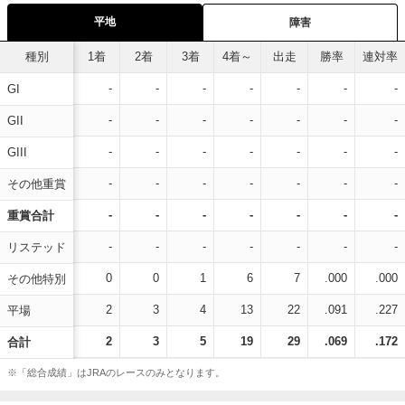
平地
障害
種別
1着
2着
3着
4着～
出走
勝率
連対率
-
-
-
-
-
-
-
GI
-
-
-
-
-
-
-
GII
-
-
-
-
-
-
-
GIII
-
-
-
-
-
-
-
その他重賞
-
-
-
-
-
-
-
重賞合計
-
-
-
-
-
-
-
リステッド
0
0
1
6
7
.000
.000
その他特別
2
3
4
13
22
.091
.227
平場
2
3
5
19
29
.069
.172
合計
※「総合成績」はJRAのレースのみとなります。