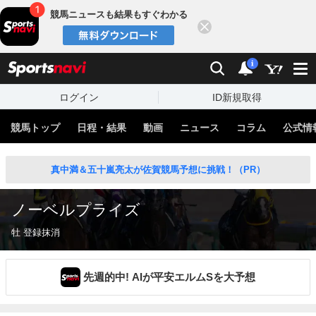
競馬ニュースも結果もすぐわかる
閉じる
スポーツナビ
検索
通知
i
ログイン
ID新規取得
競馬トップ
日程・結果
動画
ニュース
コラム
公式情
真中満＆五十嵐亮太が佐賀競馬予想に挑戦！（PR）
ノーベルプライズ
牡 登録抹消
先週的中! AIが平安エルムSを大予想