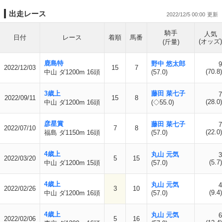
出走レース
2022/12/5 00:00
騎手
人気
日付
レース
着順
馬番
(オッズ)
(斤量)
鹿島特
野中 悠太郎
9
2022/12/03
15
7
(70.8)
中山 ダ1200m 16頭
(57.0)
3歳上
藤田 菜七子
7
2022/09/11
15
8
(28.0)
中山 ダ1200m 16頭
(◇55.0)
彦星賞
藤田 菜七子
7
2022/07/10
7
8
(22.0)
福島 ダ1150m 16頭
(57.0)
4歳上
丸山 元気
3
2022/03/20
5
15
(5.7)
中山 ダ1200m 15頭
(57.0)
4歳上
丸山 元気
4
2022/02/26
3
10
(9.4)
中山 ダ1200m 16頭
(57.0)
4歳上
丸山 元気
6
2022/02/06
5
16