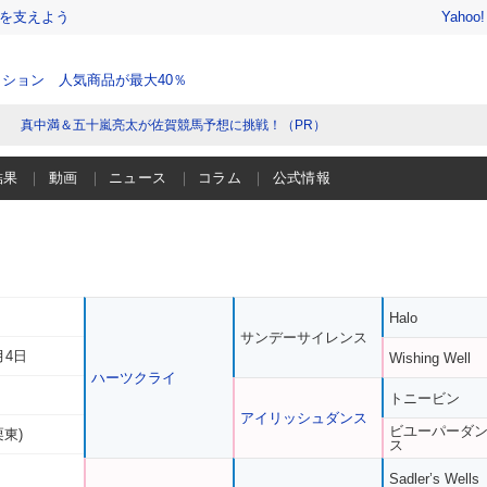
を支えよう
Yahoo
ション 人気商品が最大40％
真中満＆五十嵐亮太が佐賀競馬予想に挑戦！（PR）
結果
動画
ニュース
コラム
公式情報
Halo
サンデーサイレンス
月4日
Wishing Well
ハーツクライ
トニービン
アイリッシュダンス
ビユーパーダ
栗東)
ス
Sadler’s Wells