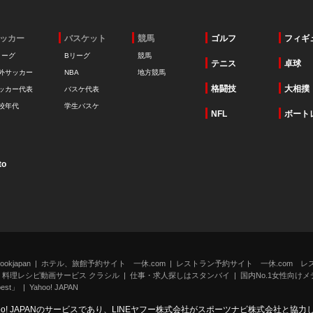
ッカー
バスケット
競馬
ゴルフ
フィギ
リーグ
Bリーグ
競馬
テニス
卓球
外サッカー
NBA
地方競馬
格闘技
大相撲
ッカー代表
バスケ代表
校年代
学生バスケ
NFL
ボート
to
kjapan
ホテル、旅館予約サイト 一休.com
レストラン予約サイト 一休.com レ
料理レシピ動画サービス クラシル
仕事・求人探しはスタンバイ
国内No.1女性向けメデ
st」
Yahoo! JAPAN
oo! JAPANのサービスであり、LINEヤフー株式会社がスポーツナビ株式会社と協