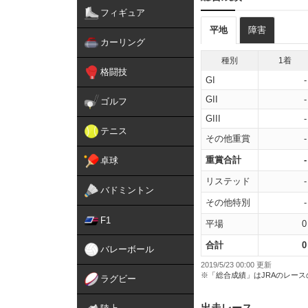
フィギュア
平地
障害
カーリング
種別
1着
格闘技
GI
-
GII
-
ゴルフ
GIII
-
テニス
その他重賞
-
重賞合計
-
卓球
リステッド
-
バドミントン
その他特別
-
F1
平場
0
合計
0
バレーボール
2019/5/23 00:00 更新
※「総合成績」はJRAのレー
ラグビー
出走レース