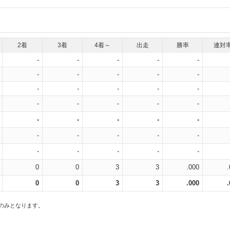
2着
3着
4着～
出走
勝率
連対
-
-
-
-
-
-
-
-
-
-
-
-
-
-
-
-
-
-
-
-
-
-
-
-
-
-
-
-
-
-
-
-
-
-
-
0
0
3
3
.000
0
0
3
3
.000
スのみとなります。