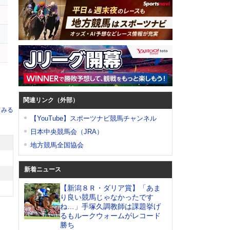
関連リンク（外部）
てみる
【YouTube】スポーツナビ競馬チャンネル
日本中央競馬会（JRA）
地方競馬全国協会
新着ニュース
【新潟８Ｒ・ダリア賞】「あま
り良い競馬じゃなかったです
ね…」手塚久調教師は課題挙げ
るもルークウォームがレコード
勝ち