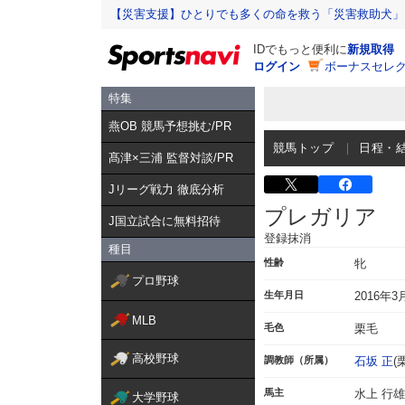
【災害支援】ひとりでも多くの命を救う「災害救助犬」
IDでもっと便利に
新規取得
ログイン
ボーナスセレク
特集
燕OB 競馬予想挑む/PR
競馬トップ
日程・
髙津×三浦 監督対談/PR
Jリーグ戦力 徹底分析
プレガリア
J国立試合に無料招待
登録抹消
種目
性齢
牝
プロ野球
生年月日
2016年3
MLB
毛色
栗毛
高校野球
調教師（所属）
石坂 正
(
馬主
水上 行雄
大学野球