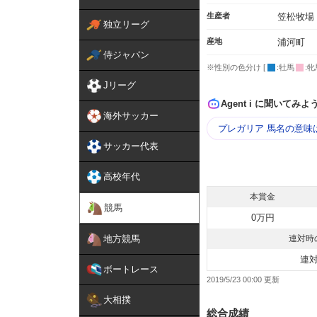
生産者
笠松牧場
独立リーグ
産地
浦河町
侍ジャパン
※性別の色分け [
:牡馬
:牝
Jリーグ
Agent i に聞いてみよ
海外サッカー
プレガリア 馬名の意味
サッカー代表
高校年代
本賞金
競馬
0万円
地方競馬
連対時
連
ボートレース
2019/5/23 00:00
大相撲
総合成績