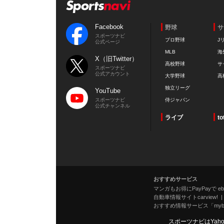
Facebook
野球
サ
スポーツナビ
プロ野球
J
公式ページ
MLB
海
X（旧Twitter）
高校野球
サ
スポーツナビ
公式アカウント
大学野球
高
独立リーグ
YouTube
スポーツナビ
侍ジャパン
公式チャンネル
ライブ
to
おすすめサービス
マンガもお得にPayPayで eboo
自動車情報サイトcarview!
おすすめ情報サービス「mybe
スポーツナビはYah