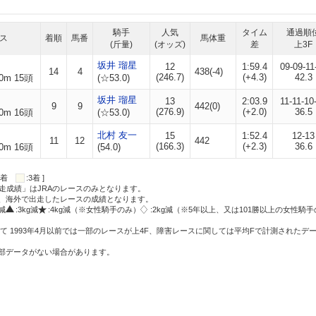
騎手
人気
タイム
通過順
ス
着順
馬番
馬体重
(斤量)
(オッズ)
差
上3F
坂井 瑠星
12
1:59.4
09-09-11
14
4
438(-4)
(246.7)
(+4.3)
42.3
0m 15頭
(☆53.0)
坂井 瑠星
13
2:03.9
11-11-10
9
9
442(0)
(276.9)
(+2.0)
36.5
0m 16頭
(☆53.0)
北村 友一
15
1:52.4
12-13
11
12
442
(166.3)
(+2.3)
36.6
0m 16頭
(54.0)
:2着
:3着 ]
走成績」はJRAのレースのみとなります。
方、海外で出走したレースの成績となります。
g減
:3kg減
:4kg減（※女性騎手のみ）
:2kg減（※5年以上、又は101勝以上の女性騎手
て 1993年4月以前では一部のレースが上4F、障害レースに関しては平均Fで計測されたデ
一部データがない場合があります。