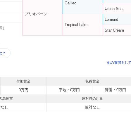
Galileo
Urban Sea
プリオバーン
Lomond
Tropical Lake
馬 ]
Star Cream
う
は？
他の質問をし
付加賞金
収得賞金
0万円
平地：0万円
障害：0万円
の馬体重
連対時の斤量
対なし
連対なし