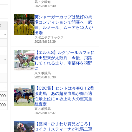
馬トク報知
2026/8/8 18:40
英シャーガーカップは絶好の馬
場コンディションで開幕へ 武
率
豊、ルメール、ムーアら12人が
出場
-
スポニチアネックス
2026/8/8 18:39
-
-
【エルムS】ルクソールカフェに
岩田望来が太鼓判「今後、飛躍
-
してくれる走り」南部杯を視野
に
-
東スポ競馬
-
2026/8/8 18:38
-
【CBC賞】ヒントは今春GⅠ2着
激走馬 あの超良血馬が舞台適
.000
性最上位に＝坂上明大の重賞血
統査定
.000
東スポ競馬
2026/8/8 18:37
【盛岡・ひまわり賞見どころ】
セイクリスティーナが牝馬二冠