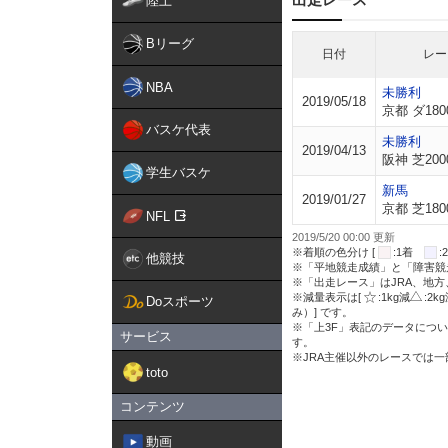
陸上
Bリーグ
日付
レー
NBA
未勝利
2019/05/18
京都 ダ180
バスケ代表
未勝利
2019/04/13
阪神 芝200
学生バスケ
新馬
2019/01/27
京都 芝180
NFL
2019/5/20 00:00 更新
※着順の色分け [
:1着
他競技
※「平地競走成績」と「障害競
※「出走レース」はJRA、地
※減量表示は[
:1kg減
:2k
Doスポーツ
み）] です。
※「上3F」表記のデータについ
サービス
す。
※JRA主催以外のレースでは
toto
コンテンツ
動画