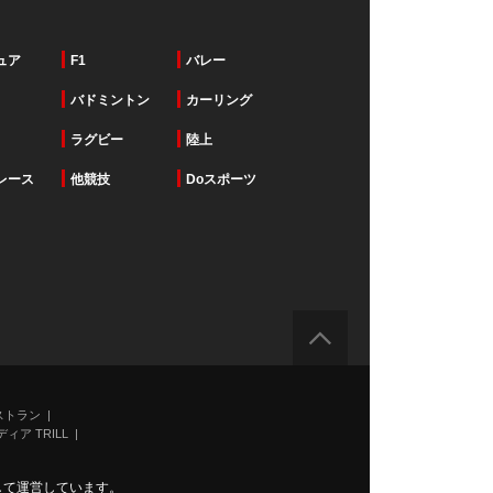
ュア
F1
バレー
バドミントン
カーリング
ラグビー
陸上
レース
他競技
Doスポーツ
ストラン
ィア TRILL
力して運営しています。