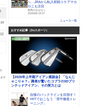
へ…JRAから転入初戦リケアマカ
ロニも注目
競馬のおはなし
位
2026/8/8 18:37
ニュース一覧
-14
おすすめ記事（Doスポーツ）
-12
の
【2026年上半期アイアン座談会】「なんじ
ータで
ゃこりゃ？」識者が驚いたコブラの3Dプリ
ンテッドアイアン、その実力とは
自慢のバックラインを目指す！
HIITでおこなう「背中徹底トレ
ーニング」