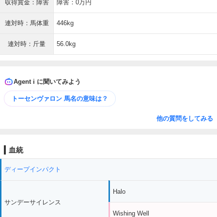
収得賞金：障害
障害：0万円
連対時：馬体重
446kg
連対時：斤量
56.0kg
Agent i に聞いてみよう
トーセンヴァロン 馬名の意味は？
他の質問をしてみる
血統
ディープインパクト
Halo
サンデーサイレンス
Wishing Well