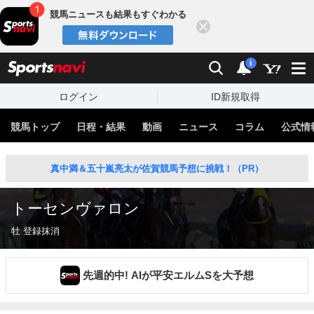
競馬ニュースも結果もすぐわかる
閉じる
スポーツナビ
検索
通知
i
ログイン
ID新規取得
競馬トップ
日程・結果
動画
ニュース
コラム
公式情
真中満＆五十嵐亮太が佐賀競馬予想に挑戦！（PR）
トーセンヴァロン
牡 登録抹消
先週的中! AIが平安エルムSを大予想