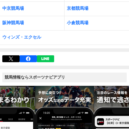
中京競馬場
京都競馬場
阪神競馬場
小倉競馬場
ウィンズ・エクセル
競馬情報ならスポーツナビアプリ