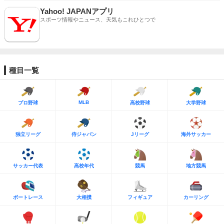
Yahoo! JAPANアプリ
スポーツ情報やニュース、天気もこれひとつで
種目一覧
MLB
プロ野球
高校野球
大学野球
独立リーグ
侍ジャパン
Jリーグ
海外サッカー
サッカー代表
高校年代
競馬
地方競馬
ボートレース
大相撲
フィギュア
カーリング