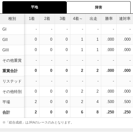
平地
障害
種別
1着
2着
3着
4着～
出走
勝率
連対率
-
-
-
-
-
-
-
GI
0
0
0
1
1
.000
.000
GII
0
0
0
1
1
.000
.000
GIII
-
-
-
-
-
-
-
その他重賞
0
0
0
2
2
.000
.000
重賞合計
-
-
-
-
-
-
-
リステッド
0
0
0
2
2
.000
.000
その他特別
2
0
0
2
4
.500
.500
平場
2
0
0
6
8
.250
.250
合計
※「総合成績」はJRAのレースのみとなります。