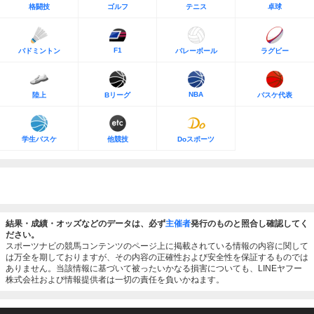
格闘技
ゴルフ
テニス
卓球
F1
バドミントン
バレーボール
ラグビー
NBA
陸上
Bリーグ
バスケ代表
学生バスケ
他競技
Doスポーツ
結果・成績・オッズなどのデータは、必ず
主催者
発行のものと照合し確認してく
ださい。
スポーツナビの競馬コンテンツのページ上に掲載されている情報の内容に関して
は万全を期しておりますが、その内容の正確性および安全性を保証するものでは
ありません。当該情報に基づいて被ったいかなる損害についても、LINEヤフー
株式会社および情報提供者は一切の責任を負いかねます。