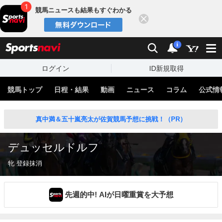
競馬ニュースも結果もすぐわかる
閉じる
スポーツナビ
検索
通知
i
ログイン
ID新規取得
競馬トップ
日程・結果
動画
ニュース
コラム
公式情
真中満＆五十嵐亮太が佐賀競馬予想に挑戦！（PR）
デュッセルドルフ
牝 登録抹消
先週的中! AIが日曜重賞を大予想