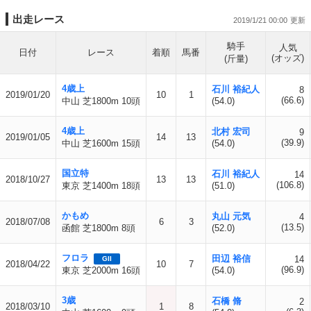
出走レース
2019/1/21 00:00
騎手
人気
日付
レース
着順
馬番
(オッズ)
(斤量)
4歳上
石川 裕紀人
8
2019/01/20
10
1
(66.6)
中山 芝1800m 10頭
(54.0)
4歳上
北村 宏司
9
2019/01/05
14
13
(39.9)
中山 芝1600m 15頭
(54.0)
国立特
石川 裕紀人
14
2018/10/27
13
13
(106.8)
東京 芝1400m 18頭
(51.0)
かもめ
丸山 元気
4
2018/07/08
6
3
(13.5)
函館 芝1800m 8頭
(52.0)
フロラ
田辺 裕信
14
GII
2018/04/22
10
7
(96.9)
東京 芝2000m 16頭
(54.0)
3歳
石橋 脩
2
2018/03/10
1
8