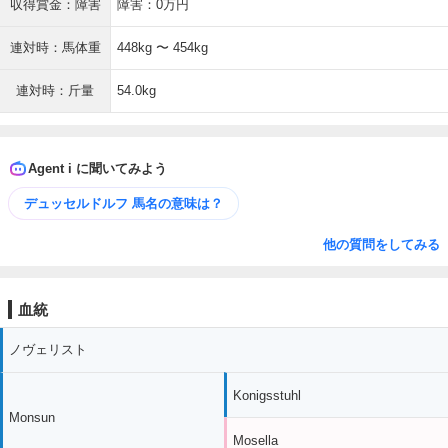
収得賞金：障害
障害：0万円
連対時：馬体重
448kg 〜 454kg
連対時：斤量
54.0kg
Agent i に聞いてみよう
デュッセルドルフ 馬名の意味は？
他の質問をしてみる
血統
ノヴェリスト
Konigsstuhl
Monsun
Mosella