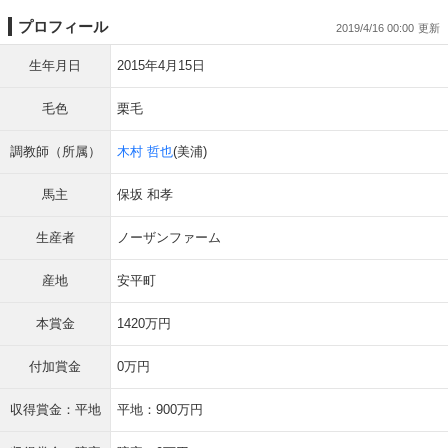
プロフィール
2019/4/16 00:00
生年月日
2015年4月15日
毛色
栗毛
調教師（所属）
木村 哲也
(美浦)
馬主
保坂 和孝
生産者
ノーザンファーム
産地
安平町
本賞金
1420万円
付加賞金
0万円
収得賞金：平地
平地：900万円