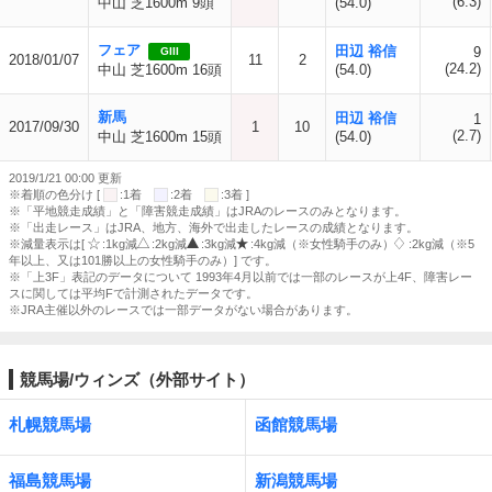
(6.3)
中山 芝1600m 9頭
(54.0)
フェア
田辺 裕信
9
GIII
2018/01/07
11
2
(24.2)
中山 芝1600m 16頭
(54.0)
新馬
田辺 裕信
1
2017/09/30
1
10
(2.7)
中山 芝1600m 15頭
(54.0)
2019/1/21 00:00 更新
※着順の色分け [
:1着
:2着
:3着 ]
※「平地競走成績」と「障害競走成績」はJRAのレースのみとなります。
※「出走レース」はJRA、地方、海外で出走したレースの成績となります。
※減量表示は[
:1kg減
:2kg減
:3kg減
:4kg減（※女性騎手のみ）
:2kg減（※5
年以上、又は101勝以上の女性騎手のみ）] です。
※「上3F」表記のデータについて 1993年4月以前では一部のレースが上4F、障害レー
スに関しては平均Fで計測されたデータです。
※JRA主催以外のレースでは一部データがない場合があります。
競馬場/ウィンズ（外部サイト）
札幌競馬場
函館競馬場
福島競馬場
新潟競馬場