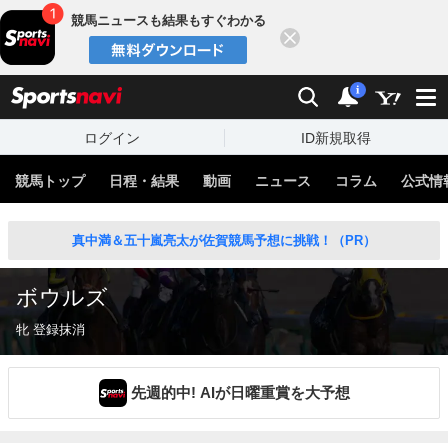
競馬ニュースも結果もすぐわかる
閉じる
スポーツナビ
検索
通知
i
ログイン
ID新規取得
競馬トップ
日程・結果
動画
ニュース
コラム
公式情
真中満＆五十嵐亮太が佐賀競馬予想に挑戦！（PR）
ボウルズ
牝 登録抹消
先週的中! AIが日曜重賞を大予想