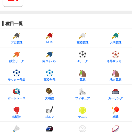
種目一覧
MLB
プロ野球
高校野球
大学野球
独立リーグ
侍ジャパン
Jリーグ
海外サッカー
サッカー代表
高校年代
競馬
地方競馬
ボートレース
大相撲
フィギュア
カーリング
格闘技
ゴルフ
テニス
卓球