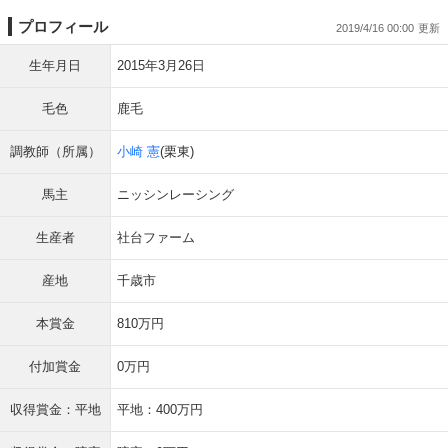
プロフィール
2019/4/16 00:00
生年月日
2015年3月26日
毛色
鹿毛
調教師（所属）
小崎 憲
(栗東)
馬主
ニッシンレーシング
生産者
社台ファーム
産地
千歳市
本賞金
810万円
付加賞金
0万円
収得賞金：平地
平地：400万円