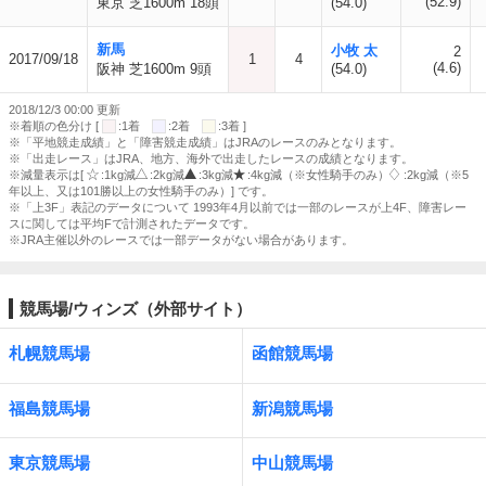
(52.9)
東京 芝1600m 18頭
(54.0)
新馬
小牧 太
2
2017/09/18
1
4
(4.6)
阪神 芝1600m 9頭
(54.0)
2018/12/3 00:00 更新
※着順の色分け [
:1着
:2着
:3着 ]
※「平地競走成績」と「障害競走成績」はJRAのレースのみとなります。
※「出走レース」はJRA、地方、海外で出走したレースの成績となります。
※減量表示は[
:1kg減
:2kg減
:3kg減
:4kg減（※女性騎手のみ）
:2kg減（※5
年以上、又は101勝以上の女性騎手のみ）] です。
※「上3F」表記のデータについて 1993年4月以前では一部のレースが上4F、障害レー
スに関しては平均Fで計測されたデータです。
※JRA主催以外のレースでは一部データがない場合があります。
競馬場/ウィンズ（外部サイト）
札幌競馬場
函館競馬場
福島競馬場
新潟競馬場
東京競馬場
中山競馬場