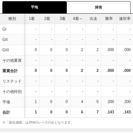
平地
障害
種別
1着
2着
3着
4着～
出走
勝率
連対率
-
-
-
-
-
-
-
GI
-
-
-
-
-
-
-
GII
0
0
0
2
2
.000
.000
GIII
-
-
-
-
-
-
-
その他重賞
0
0
0
2
2
.000
.000
重賞合計
-
-
-
-
-
-
-
リステッド
-
-
-
-
-
-
-
その他特別
1
0
0
4
5
.200
.200
平場
1
0
0
6
7
.143
.143
合計
※「総合成績」はJRAのレースのみとなります。