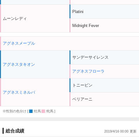
Platini
ムーンレディ
Midnight Fever
アグネスメープル
サンデーサイレンス
アグネスタキオン
アグネスフローラ
トニービン
アグネスミネルバ
ベリアーニ
※性別の色分け [
:牡馬
:牝馬 ]
総合成績
2019/4/16 00:00