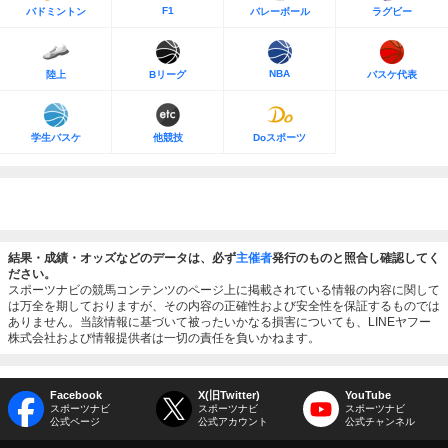
F1
バドミントン
バレーボール
ラグビー
NBA
陸上
Bリーグ
バスケ代表
学生バスケ
他競技
Doスポーツ
結果・成績・オッズなどのデータは、必ず
主催者
発行のものと照合し確認してく
ださい。
スポーツナビの競馬コンテンツのページ上に掲載されている情報の内容に関して
は万全を期しておりますが、その内容の正確性および安全性を保証するものでは
ありません。当該情報に基づいて被ったいかなる損害についても、LINEヤフー
株式会社および情報提供者は一切の責任を負いかねます。
Facebook
X(旧Twitter)
YouTube
スポーツナビ
スポーツナビ
スポーツナビ
公式ページ
公式アカウント
公式チャンネル