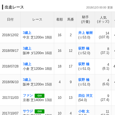
出走レース
2018/12/3 00:00
騎手
人気
日付
レース
着順
馬番
(オッズ)
(斤量)
3歳上
井上 敏樹
14
2018/12/02
16
2
(107.8)
中京 芝1200m 18頭
(☆53.0)
3歳上
荻野 極
8
2018/09/17
16
12
(37.1)
阪神 ダ1200m 16頭
(☆52.0)
3歳上
荻野 極
4
2018/07/28
18
17
4
(8.1)
小倉 芝1200m 18頭
(☆51.0)
3歳上
荻野 極
4
2018/06/10
4
9
(6.6)
阪神 芝1200m 15頭
(☆51.0)
ファン
四位 洋文
9
GIII
2017/11/03
10
13
(27.4)
京都 芝1400m 13頭
(54.0)
サウジ
小牧 太
11
GIII
2017/10/07
10
4