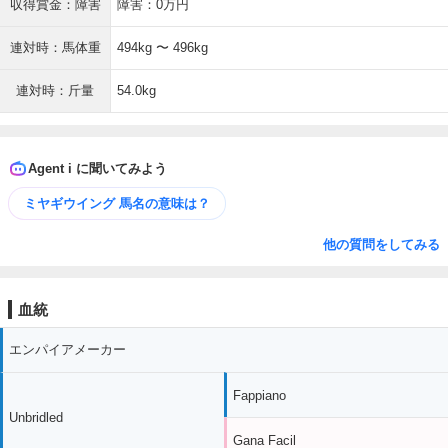
収得賞金：障害
障害：0万円
連対時：馬体重
494kg 〜 496kg
連対時：斤量
54.0kg
Agent i に聞いてみよう
ミヤギウイング 馬名の意味は？
他の質問をしてみる
血統
エンパイアメーカー
Fappiano
Unbridled
Gana Facil