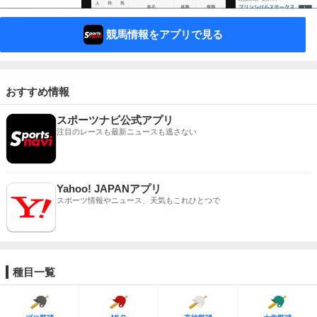
競馬情報をアプリで見る
おすすめ情報
スポーツナビ公式アプリ
注目のレースも最新ニュースも逃さない
Yahoo! JAPANアプリ
スポーツ情報やニュース、天気もこれひとつで
種目一覧