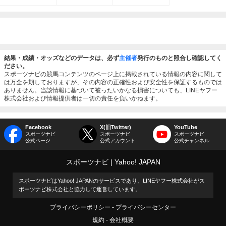
結果・成績・オッズなどのデータは、必ず
主催者
発行のものと照合し確認してく
ださい。
スポーツナビの競馬コンテンツのページ上に掲載されている情報の内容に関して
は万全を期しておりますが、その内容の正確性および安全性を保証するものでは
ありません。当該情報に基づいて被ったいかなる損害についても、LINEヤフー
株式会社および情報提供者は一切の責任を負いかねます。
Facebook
X(旧Twitter)
YouTube
スポーツナビ
スポーツナビ
スポーツナビ
公式ページ
公式アカウント
公式チャンネル
スポーツナビ
Yahoo! JAPAN
スポーツナビはYahoo! JAPANのサービスであり、LINEヤフー株式会社がス
ポーツナビ株式会社と協力して運営しています。
プライバシーポリシー
プライバシーセンター
規約
会社概要