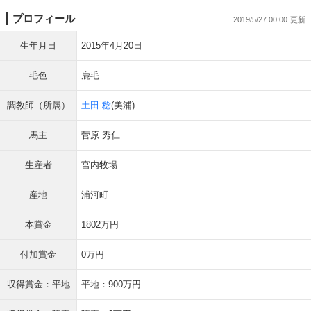
プロフィール
2019/5/27 00:00
生年月日
2015年4月20日
毛色
鹿毛
調教師（所属）
土田 稔
(美浦)
馬主
菅原 秀仁
生産者
宮内牧場
産地
浦河町
本賞金
1802万円
付加賞金
0万円
収得賞金：平地
平地：900万円