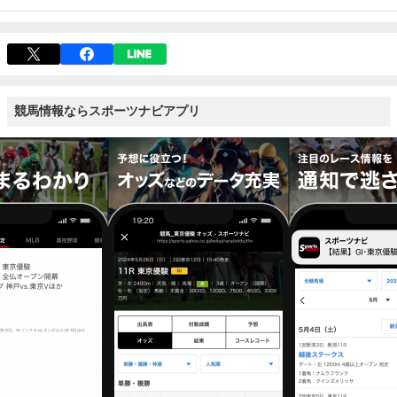
競馬情報ならスポーツナビアプリ