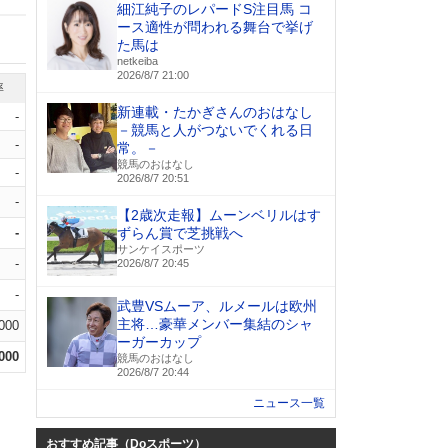
細江純子のレパードS注目馬 コ
ース適性が問われる舞台で挙げ
た馬は
netkeiba
2026/8/7 21:00
率
新連載・たかぎさんのおはなし
-
－競馬と人がつないでくれる日
-
常。－
競馬のおはなし
-
2026/8/7 20:51
-
【2歳次走報】ムーンベリルはす
-
ずらん賞で芝挑戦へ
サンケイスポーツ
-
2026/8/7 20:45
-
武豊VSムーア、ルメールは欧州
主将…豪華メンバー集結のシャ
.000
ーガーカップ
.000
競馬のおはなし
2026/8/7 20:44
ニュース一覧
おすすめ記事（Doスポーツ）