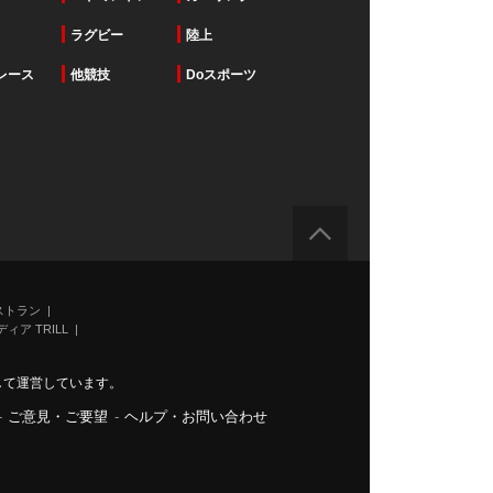
ラグビー
陸上
レース
他競技
Doスポーツ
ストラン
ィア TRILL
力して運営しています。
-
ご意見・ご要望
-
ヘルプ・お問い合わせ