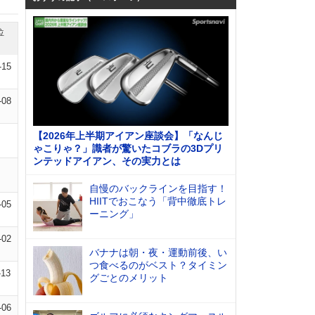
位
-15
-08
【2026年上半期アイアン座談会】「なんじ
ゃこりゃ？」識者が驚いたコブラの3Dプリ
ンテッドアイアン、その実力とは
自慢のバックラインを目指す！
HIITでおこなう「背中徹底トレ
-05
ーニング」
-02
バナナは朝・夜・運動前後、い
つ食べるのがベスト？タイミン
-13
グごとのメリット
-06