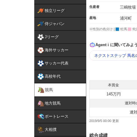
生産者
三嶋牧場
独立リーグ
産地
浦河町
侍ジャパン
※性別の色分け [
:牡馬
:牝
Jリーグ
Agent i に聞いてみよ
海外サッカー
ネクストステップ 馬名
サッカー代表
高校年代
本賞金
競馬
145万円
地方競馬
連対時
連
ボートレース
2019/9/5 00:00
大相撲
総合成績