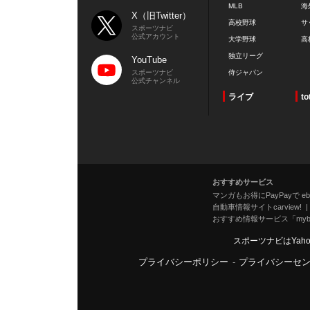
MLB
海
X（旧Twitter）
高校野球
サ
スポーツナビ
公式アカウント
大学野球
高
独立リーグ
YouTube
スポーツナビ
侍ジャパン
公式チャンネル
ライブ
to
おすすめサービス
マンガもお得にPayPayで eboo
自動車情報サイトcarview!
おすすめ情報サービス「mybe
スポーツナビはYah
プライバシーポリシー
-
プライバシーセ