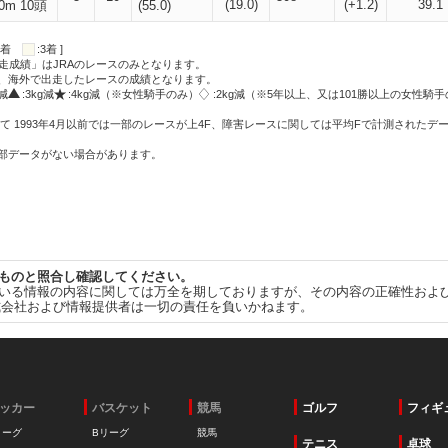
(19.0)
(+1.2)
39.1
0m 10頭
(55.0)
:2着
:3着 ]
走成績」はJRAのレースのみとなります。
方、海外で出走したレースの成績となります。
g減
:3kg減
:4kg減（※女性騎手のみ）
:2kg減（※5年以上、又は101勝以上の女性騎手
て 1993年4月以前では一部のレースが上4F、障害レースに関しては平均Fで計測されたデ
一部データがない場合があります。
ものと照合し確認してください。
いる情報の内容に関しては万全を期しておりますが、その内容の正確性およ
式会社および情報提供者は一切の責任を負いかねます。
ッカー
バスケット
競馬
ゴルフ
フィギ
リーグ
Bリーグ
競馬
テニス
卓球