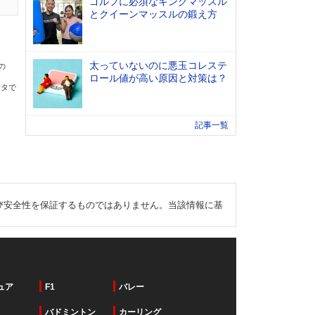
ゴルフに必須なキングマッスル
とクイーンマッスルの鍛え方
太っていないのに悪玉コレステ
の
ロール値が高い原因と対策は？
ータで
記事一覧
び安全性を保証するものではありません。当該情報に基
ュア
F1
バレー
バドミントン
カーリング