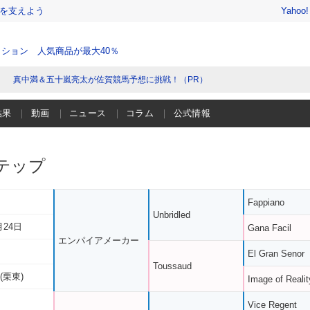
を支えよう
Yahoo
ション 人気商品が最大40％
真中満＆五十嵐亮太が佐賀競馬予想に挑戦！（PR）
結果
動画
ニュース
コラム
公式情報
テップ
Fappiano
Unbridled
月24日
Gana Facil
エンパイアメーカー
El Gran Senor
Toussaud
(栗東)
Image of Realit
Vice Regent