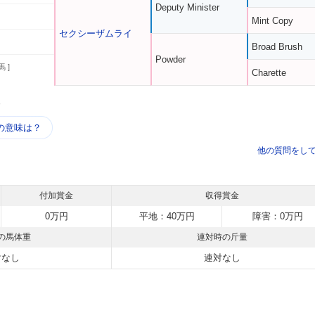
Deputy Minister
Mint Copy
セクシーザムライ
Broad Brush
Powder
馬 ]
Charette
う
の意味は？
他の質問をし
付加賞金
収得賞金
0万円
平地：40万円
障害：0万円
の馬体重
連対時の斤量
対なし
連対なし