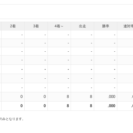
2着
3着
4着～
出走
勝率
連対
-
-
-
-
-
-
-
-
-
-
-
-
-
-
-
-
-
-
-
-
-
-
-
-
-
-
-
-
-
-
-
-
-
-
-
0
0
8
8
.000
0
0
8
8
.000
スのみとなります。