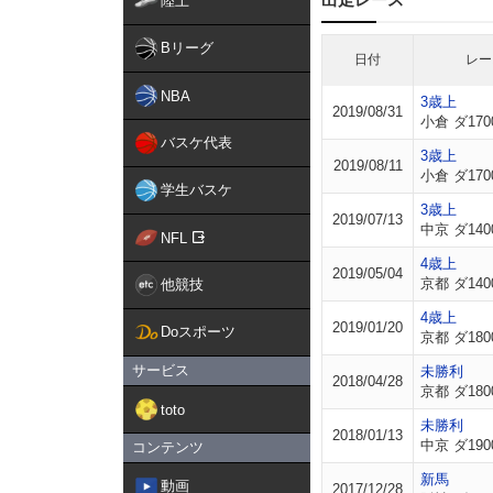
陸上
Bリーグ
日付
レー
NBA
3歳上
2019/08/31
小倉 ダ170
バスケ代表
3歳上
2019/08/11
小倉 ダ170
学生バスケ
3歳上
2019/07/13
中京 ダ140
NFL
4歳上
2019/05/04
京都 ダ140
他競技
4歳上
2019/01/20
Doスポーツ
京都 ダ180
サービス
未勝利
2018/04/28
京都 ダ180
toto
未勝利
2018/01/13
中京 ダ190
コンテンツ
新馬
動画
2017/12/28