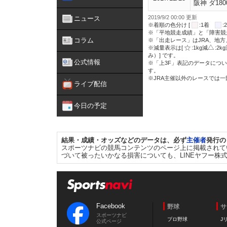
阪神 ダ180
2019/9/2 00:00 更新
ニュース
※着順の色分け [
:1着
※「平地競走成績」と「障害競
コラム
※「出走レース」はJRA、地
※減量表示は[
:1kg減
:2k
み）] です。
公式情報
※「上3F」表記のデータについ
す。
※JRA主催以外のレースでは
ライブ配信
今日の予定
結果・成績・オッズなどのデータは、必ず
主催者
発行の
スポーツナビの競馬コンテンツのページ上に掲載されて
づいて被ったいかなる損害についても、LINEヤフー株
Facebook
野球
サ
スポーツナビ
プロ野球
J
公式ページ