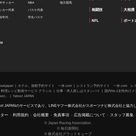
外サッカー
NBA
地方競馬
格闘技
大相撲
ッカー代表
バスケ代表
校年代
学生バスケ
NFL
ボート
to
kjapan
ホテル、旅館予約サイト 一休.com
レストラン予約サイト 一休.com レ
料理レシピ動画サービス クラシル
仕事・求人探しはスタンバイ
国内No.1女性向けメデ
st」
Yahoo! JAPAN
oo! JAPANのサービスであり、LINEヤフー株式会社がスポーツナビ株式会社と協
ンター
-
利用規約
-
会社概要
-
免責事項
-
広告掲載について
-
スタッフ募集
© Japan Racing Association.
© 毎日新聞社
© 株式会社グラッドキューブ