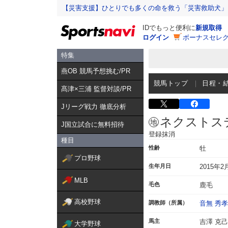
【災害支援】ひとりでも多くの命を救う「災害救助犬」
IDでもっと便利に
新規取得
ログイン
ボーナスセレク
特集
燕OB 競馬予想挑む/PR
競馬トップ
日程・
髙津×三浦 監督対談/PR
Jリーグ戦力 徹底分析
ネクストス
J国立試合に無料招待
登録抹消
種目
性齢
牡
プロ野球
生年月日
2015年2
MLB
毛色
鹿毛
高校野球
調教師（所属）
音無 秀孝
馬主
吉澤 克己
大学野球