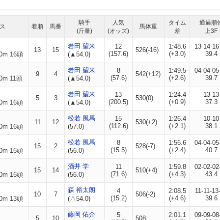
騎手
人気
タイム
通過順
ス
着順
馬番
馬体重
(斤量)
(オッズ)
差
上3F
岩田 望来
12
1:48.6
13-14-16
13
15
526(-16)
(157.6)
(+3.0)
39.4
0m 16頭
(▲54.0)
岩田 望来
8
1:49.5
04-04-05
9
4
542(+12)
(57.6)
(+2.6)
39.7
0m 11頭
(▲54.0)
岩田 望来
13
1:24.4
13-13
5
3
530(0)
(200.5)
(+0.9)
37.3
0m 16頭
(▲54.0)
松若 風馬
15
1:26.4
10-10
11
12
530(+2)
(112.6)
(+2.1)
38.1
0m 16頭
(57.0)
松若 風馬
8
1:56.6
04-04-05
15
2
528(-7)
(15.5)
(+2.4)
40.7
0m 16頭
(56.0)
酒井 学
11
1:59.8
02-02-02
15
14
510(+4)
(71.6)
(+4.3)
43.4
0m 16頭
(56.0)
森 裕太朗
4
2:08.5
11-11-13
10
7
506(-2)
(15.2)
(+4.6)
39.6
0m 13頭
(△54.0)
藤岡 佑介
5
2:01.1
09-09-08
5
10
508