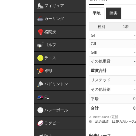
フィギュア
平地
障害
カーリング
種別
1着
格闘技
GI
-
GII
-
ゴルフ
GIII
-
テニス
その他重賞
-
重賞合計
-
卓球
リステッド
-
バドミントン
その他特別
-
F1
平場
0
合計
0
バレーボール
2019/9/5 00:00 更新
※「総合成績」はJRAのレー
ラグビー
出走レース