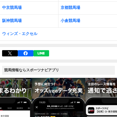
中京競馬場
京都競馬場
阪神競馬場
小倉競馬場
ウィンズ・エクセル
競馬情報ならスポーツナビアプリ