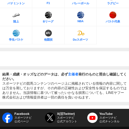
F1
バドミントン
バレーボール
ラグビー
NBA
陸上
Bリーグ
バスケ代表
学生バスケ
他競技
Doスポーツ
結果・成績・オッズなどのデータは、必ず
主催者
発行のものと照合し確認してく
ださい。
スポーツナビの競馬コンテンツのページ上に掲載されている情報の内容に関して
は万全を期しておりますが、その内容の正確性および安全性を保証するものでは
ありません。当該情報に基づいて被ったいかなる損害についても、LINEヤフー
株式会社および情報提供者は一切の責任を負いかねます。
Facebook
X(旧Twitter)
YouTube
スポーツナビ
スポーツナビ
スポーツナビ
公式ページ
公式アカウント
公式チャンネル