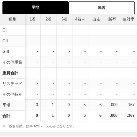
平地
障害
種別
1着
2着
3着
4着～
出走
勝率
連対率
-
-
-
-
-
-
-
GI
-
-
-
-
-
-
-
GII
-
-
-
-
-
-
-
GIII
-
-
-
-
-
-
-
その他重賞
-
-
-
-
-
-
-
重賞合計
-
-
-
-
-
-
-
リステッド
-
-
-
-
-
-
-
その他特別
0
1
0
5
6
.000
.167
平場
0
1
0
5
6
.000
.167
合計
※「総合成績」はJRAのレースのみとなります。