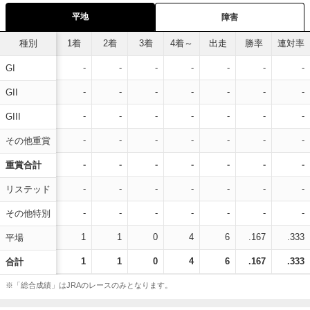
平地
障害
種別
1着
2着
3着
4着～
出走
勝率
連対率
-
-
-
-
-
-
-
GI
-
-
-
-
-
-
-
GII
-
-
-
-
-
-
-
GIII
-
-
-
-
-
-
-
その他重賞
-
-
-
-
-
-
-
重賞合計
-
-
-
-
-
-
-
リステッド
-
-
-
-
-
-
-
その他特別
1
1
0
4
6
.167
.333
平場
1
1
0
4
6
.167
.333
合計
※「総合成績」はJRAのレースのみとなります。