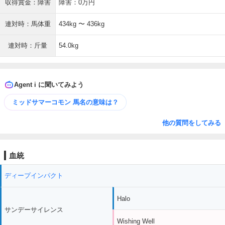
収得賞金：障害
障害：0万円
連対時：馬体重
434kg 〜 436kg
連対時：斤量
54.0kg
Agent i に聞いてみよう
ミッドサマーコモン 馬名の意味は？
他の質問をしてみる
血統
ディープインパクト
Halo
サンデーサイレンス
Wishing Well