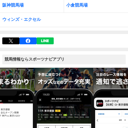
阪神競馬場
小倉競馬場
ウィンズ・エクセル
競馬情報ならスポーツナビアプリ