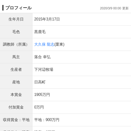
プロフィール
2020/3/9 00:00
生年月日
2015年3月17日
毛色
黒鹿毛
調教師（所属）
大久保 龍志
(栗東)
馬主
落合 幸弘
生産者
下河辺牧場
産地
日高町
本賞金
1905万円
付加賞金
0万円
収得賞金：平地
平地：900万円