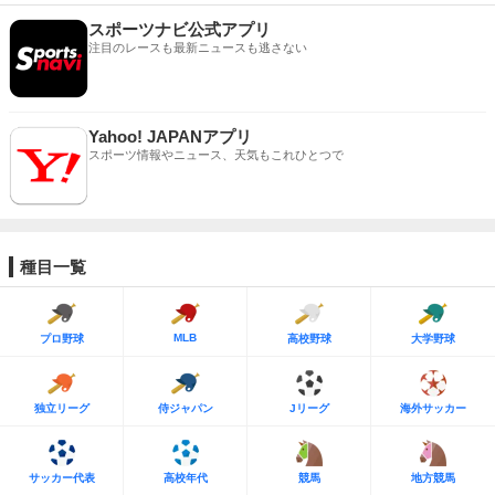
スポーツナビ公式アプリ
注目のレースも最新ニュースも逃さない
Yahoo! JAPANアプリ
スポーツ情報やニュース、天気もこれひとつで
種目一覧
MLB
プロ野球
高校野球
大学野球
独立リーグ
侍ジャパン
Jリーグ
海外サッカー
サッカー代表
高校年代
競馬
地方競馬