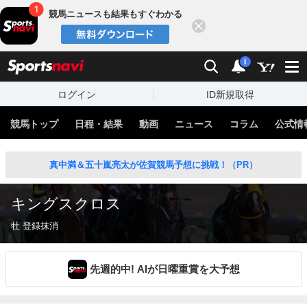
競馬ニュースも結果もすぐわかる
閉じる
スポーツナビ
検索
通知
i
ログイン
ID新規取得
競馬トップ
日程・結果
動画
ニュース
コラム
公式情
真中満＆五十嵐亮太が佐賀競馬予想に挑戦！（PR）
キングスクロス
牡 登録抹消
先週的中! AIが日曜重賞を大予想