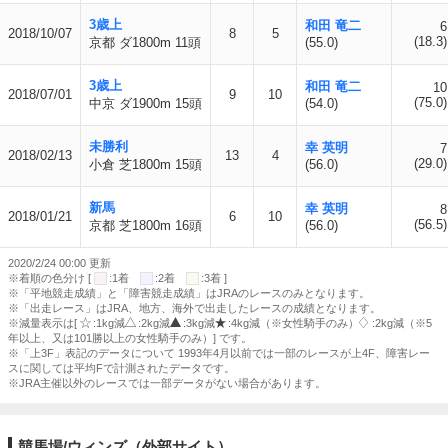
3歳上
和田 竜二
6
2018/10/07
8
5
(18.3)
京都 ダ1800m 11頭
(55.0)
3歳上
和田 竜二
10
2018/07/01
9
10
(75.0)
中京 ダ1900m 15頭
(54.0)
未勝利
幸 英明
7
2018/02/13
13
4
(29.0)
小倉 芝1800m 15頭
(56.0)
新馬
幸 英明
8
2018/01/21
6
10
(56.5)
京都 芝1800m 16頭
(56.0)
2020/2/24 00:00 更新
※着順の色分け [
:1着
:2着
:3着 ]
※「平地競走成績」と「障害競走成績」はJRAのレースのみとなります。
※「出走レース」はJRA、地方、海外で出走したレースの成績となります。
※減量表示は[
:1kg減
:2kg減
:3kg減
:4kg減（※女性騎手のみ）
:2kg減（※5
年以上、又は101勝以上の女性騎手のみ）] です。
※「上3F」表記のデータについて 1993年4月以前では一部のレースが上4F、障害レー
スに関しては平均Fで計測されたデータです。
※JRA主催以外のレースでは一部データがない場合があります。
競馬場/ウィンズ（外部サイト）