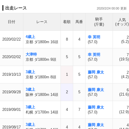
出走レース
2020/2/24 00:00
騎手
人気
日付
レース
着順
馬番
(オッズ)
(斤量)
4歳上
幸 英明
2
2020/02/22
8
4
(5.2)
京都 ダ1800m 16頭
(57.0)
大津特
幸 英明
7
2020/02/02
5
5
(19.5)
京都 ダ1800m 9頭
(57.0)
3歳上
藤岡 康太
2
2019/10/13
1
5
(4.2)
京都 ダ1800m 8頭
(57.0)
3歳上
藤岡 康太
6
2019/09/28
2
5
(21.6)
阪神 ダ1800m 14頭
(57.0)
3歳上
藤岡 康太
7
2019/09/01
4
7
(12.9)
札幌 ダ1700m 14頭
(57.0)
3歳上
藤岡 康太
4
2019/08/17
4
4