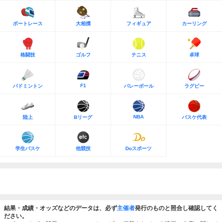
ボートレース
大相撲
フィギュア
カーリング
格闘技
ゴルフ
テニス
卓球
F1
バドミントン
バレーボール
ラグビー
NBA
陸上
Bリーグ
バスケ代表
学生バスケ
他競技
Doスポーツ
結果・成績・オッズなどのデータは、必ず
主催者
発行のものと照合し確認してく
ださい。