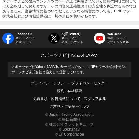
スポーツナビの競馬コンテンツのページ上に掲載されている情報の内容に関して
は万全を期しておりますが、その内容の正確性および安全性を保証するものでは
ありません。当該情報に基づいて被ったいかなる損害についても、LINEヤフー
株式会社および情報提供者は一切の責任を負いかねます。
Facebook
X(旧Twitter)
YouTube
スポーツナビ
スポーツナビ
スポーツナビ
公式ページ
公式アカウント
公式チャンネル
スポーツナビ
Yahoo! JAPAN
スポーツナビはYahoo! JAPANのサービスであり、LINEヤフー株式会社がス
ポーツナビ株式会社と協力して運営しています。
プライバシーポリシー
プライバシーセンター
規約
会社概要
免責事項
広告掲載について
スタッフ募集
ご意見・ご要望
ヘルプ
© Japan Racing Association.
© 毎日新聞社
© 株式会社グラッドキューブ
© Sportsnavi
© LY Corporation