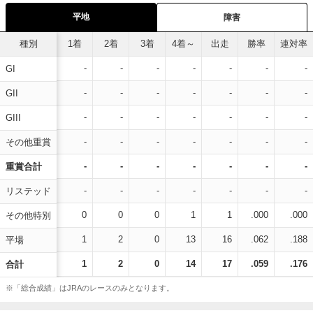
平地
障害
種別
1着
2着
3着
4着～
出走
勝率
連対率
-
-
-
-
-
-
-
GI
-
-
-
-
-
-
-
GII
-
-
-
-
-
-
-
GIII
-
-
-
-
-
-
-
その他重賞
-
-
-
-
-
-
-
重賞合計
-
-
-
-
-
-
-
リステッド
0
0
0
1
1
.000
.000
その他特別
1
2
0
13
16
.062
.188
平場
1
2
0
14
17
.059
.176
合計
※「総合成績」はJRAのレースのみとなります。