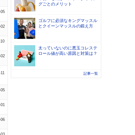
グごとのメリット
-05
ゴルフに必須なキングマッスル
とクイーンマッスルの鍛え方
-02
-10
太っていないのに悪玉コレステ
ロール値が高い原因と対策は？
-02
-11
記事一覧
-05
-01
-06
-03