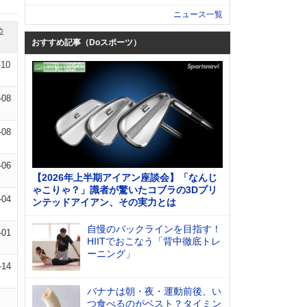
ニュース一覧
位
おすすめ記事（Doスポーツ）
-10
-08
-08
-06
【2026年上半期アイアン座談会】「なんじ
ゃこりゃ？」識者が驚いたコブラの3Dプリ
-04
ンテッドアイアン、その実力とは
自慢のバックラインを目指す！
-01
HIITでおこなう「背中徹底トレ
ーニング」
-14
バナナは朝・夜・運動前後、い
つ食べるのがベスト？タイミン