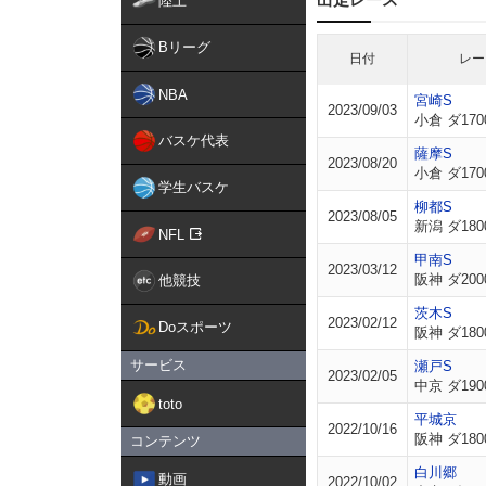
陸上
Bリーグ
日付
レー
NBA
宮崎S
2023/09/03
小倉 ダ170
バスケ代表
薩摩S
2023/08/20
小倉 ダ170
学生バスケ
柳都S
2023/08/05
新潟 ダ180
NFL
甲南S
2023/03/12
阪神 ダ200
他競技
茨木S
2023/02/12
Doスポーツ
阪神 ダ180
サービス
瀬戸S
2023/02/05
中京 ダ190
toto
平城京
2022/10/16
阪神 ダ180
コンテンツ
白川郷
動画
2022/10/02