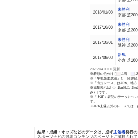
未勝利
2018/01/08
京都 芝200
未勝利
2017/10/08
京都 芝200
未勝利
2017/10/01
阪神 芝200
新馬
2017/09/03
小倉 芝180
2023/9/4 00:00 更新
※着順の色分け [
:1着
※「平地競走成績」と「障害競
※「出走レース」はJRA、地
※減量表示は[
:1kg減
:2k
み）] です。
※「上3F」表記のデータについ
す。
※JRA主催以外のレースでは
結果・成績・オッズなどのデータは、必ず
主催者
発行の
スポーツナビの競馬コンテンツのページ上に掲載されて