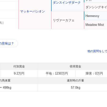
ダンスインザダーク
ダンシングキ
マッキーパシオン
Hennessy
リヴァーカフェ
馬 ]
Meadow Mist
う
の意味は？
他の質問をし
付加賞金
収得賞金
9.2万円
平地：1230万円
障害：0万円
の馬体重
連対時の斤量
〜 498kg
57.0kg