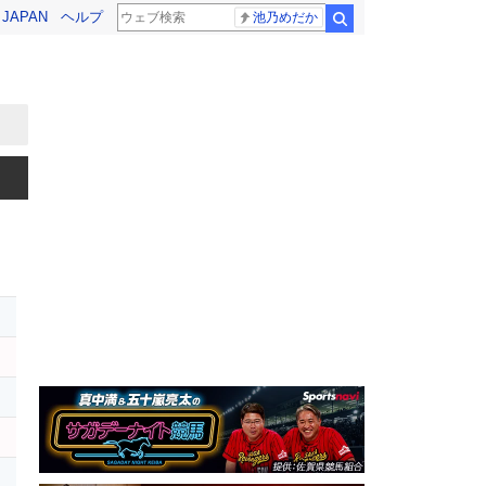
! JAPAN
ヘルプ
池乃めだか
検索
レ