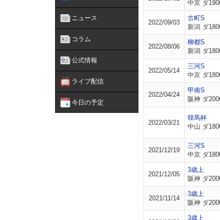
中京 ダ190
ニュース
古町S
2022/09/03
新潟 ダ180
コラム
柳都S
2022/08/06
新潟 ダ180
公式情報
三河S
2022/05/14
中京 ダ180
ライブ配信
甲南S
2022/04/24
阪神 ダ200
今日の予定
韓馬杯
2022/03/21
中山 ダ180
三河S
2021/12/19
中京 ダ180
3歳上
2021/12/05
阪神 ダ200
3歳上
2021/11/14
阪神 ダ200
3歳上