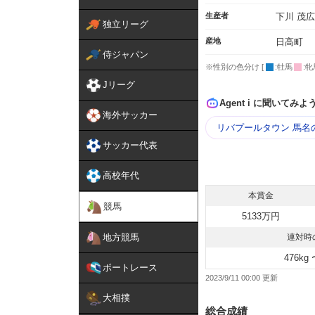
生産者
下川 茂広
独立リーグ
産地
日高町
侍ジャパン
※性別の色分け [
:牡馬
:牝
Jリーグ
Agent i に聞いてみよ
海外サッカー
リバプールタウン 馬名
サッカー代表
高校年代
本賞金
競馬
5133万円
地方競馬
連対時
476kg 
ボートレース
2023/9/11 00:00
大相撲
総合成績