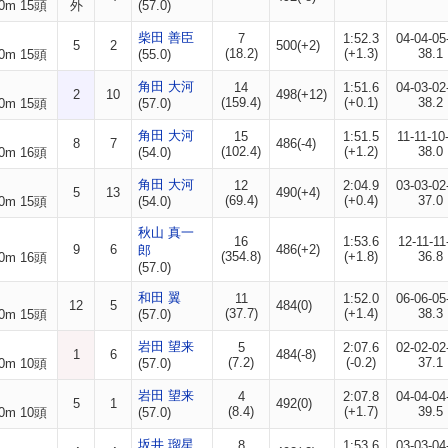
0m 15頭
外
(57.0)
柴田 善臣
7
1:52.3
04-04-05
5
2
500(+2)
(18.2)
(+1.3)
38.1
0m 15頭
(55.0)
角田 大河
14
1:51.6
04-03-02
2
10
498(+12)
(159.4)
(+0.1)
38.2
0m 15頭
(57.0)
角田 大河
15
1:51.5
11-11-10
8
7
486(-4)
(102.4)
(+1.2)
38.0
0m 16頭
(54.0)
角田 大河
12
2:04.9
03-03-02
5
13
490(+4)
(69.4)
(+0.4)
37.0
0m 15頭
(54.0)
秋山 真一
16
1:53.6
12-11-11
9
6
486(+2)
郎
(354.8)
(+1.8)
36.8
0m 16頭
(57.0)
和田 翼
11
1:52.0
06-06-05
12
5
484(0)
(37.7)
(+1.4)
38.3
0m 15頭
(57.0)
岩田 望来
5
2:07.6
02-02-02
1
6
484(-8)
(7.2)
(-0.2)
37.1
0m 10頭
(57.0)
岩田 望来
4
2:07.8
04-04-04
5
1
492(0)
(8.4)
(+1.7)
39.5
0m 10頭
(57.0)
坂井 瑠星
8
1:53.6
03-03-04