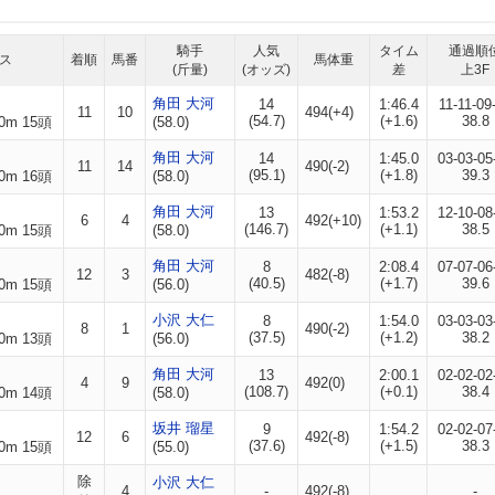
騎手
人気
タイム
通過順
ス
着順
馬番
馬体重
(斤量)
(オッズ)
差
上3F
角田 大河
14
1:46.4
11-11-09
11
10
494(+4)
(54.7)
(+1.6)
38.8
0m 15頭
(58.0)
角田 大河
14
1:45.0
03-03-05
11
14
490(-2)
(95.1)
(+1.8)
39.3
0m 16頭
(58.0)
角田 大河
13
1:53.2
12-10-08
6
4
492(+10)
(146.7)
(+1.1)
38.5
0m 15頭
(58.0)
角田 大河
8
2:08.4
07-07-06
12
3
482(-8)
(40.5)
(+1.7)
39.6
0m 15頭
(56.0)
小沢 大仁
8
1:54.0
03-03-03
8
1
490(-2)
(37.5)
(+1.2)
38.2
0m 13頭
(56.0)
角田 大河
13
2:00.1
02-02-02
4
9
492(0)
(108.7)
(+0.1)
38.4
0m 14頭
(58.0)
坂井 瑠星
9
1:54.2
02-02-07
12
6
492(-8)
(37.6)
(+1.5)
38.3
0m 15頭
(55.0)
除
小沢 大仁
4
-
492(-8)
-