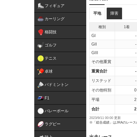
フィギュア
平地
障害
カーリング
種別
1着
格闘技
GI
-
GII
-
ゴルフ
GIII
-
テニス
その他重賞
-
重賞合計
-
卓球
リステッド
-
バドミントン
その他特別
0
F1
平場
2
合計
2
バレーボール
2023/9/11 00:00 更新
※「総合成績」はJRAのレー
ラグビー
出走レース