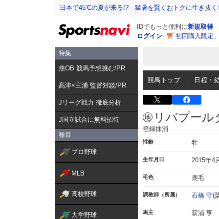
日本で45℃の夏が来る!? 猛暑を賢くおトクに生き抜く
IDでもっと便利に
新規取得
ログイン
初回購入限定
特集
燕OB 競馬予想挑む/PR
競馬トップ
日程・
髙津×三浦 監督対談/PR
Jリーグ戦力 徹底分析
リバプール
J国立試合に無料招待
登録抹消
種目
性齢
牡
プロ野球
生年月日
2015年4
MLB
毛色
鹿毛
高校野球
調教師（所属）
石橋 守
(
馬主
薪浦 亨
大学野球