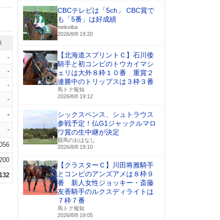
CBCテレビは「5ch」 CBC賞で
も「5番」は好成績
netkeiba
2026/8/8 19:20
率
【北海道スプリントＣ】石川倭
-
騎手と初コンビのトウカイマシ
-
ェリは大外８枠１０番 重賞２
連勝中のトリップスは３枠３番
-
馬トク報知
2026/8/8 19:12
-
-
シックスペンス、シュトラウス
参戦予定！仏G1ジャックルマロ
-
ワ賞の生中継が決定
競馬のおはなし
.056
2026/8/8 19:10
.200
【クラスターＣ】川田将雅騎手
とコンビのアンズアメは８枠９
.132
番 新人女性ジョッキー・斎藤
友香騎手のルクスディライトは
７枠７番
馬トク報知
2026/8/8 19:05