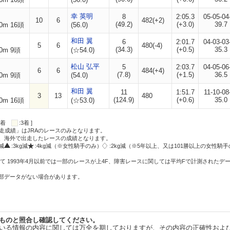
幸 英明
8
2:05.3
05-05-04
10
6
482(+2)
(49.2)
(+3.0)
39.7
0m 16頭
(56.0)
和田 翼
6
2:01.7
04-03-03
5
6
480(-4)
(34.3)
(+0.5)
35.3
0m 9頭
(☆54.0)
松山 弘平
5
2:03.7
04-05-06
6
6
484(+4)
(7.8)
(+1.5)
36.5
0m 9頭
(54.0)
和田 翼
11
1:51.7
11-10-08
3
13
480
(124.9)
(+0.6)
35.0
0m 16頭
(☆53.0)
:2着
:3着 ]
走成績」はJRAのレースのみとなります。
方、海外で出走したレースの成績となります。
g減
:3kg減
:4kg減（※女性騎手のみ）
:2kg減（※5年以上、又は101勝以上の女性騎手
て 1993年4月以前では一部のレースが上4F、障害レースに関しては平均Fで計測されたデ
一部データがない場合があります。
ものと照合し確認してください。
いる情報の内容に関しては万全を期しておりますが、その内容の正確性およ