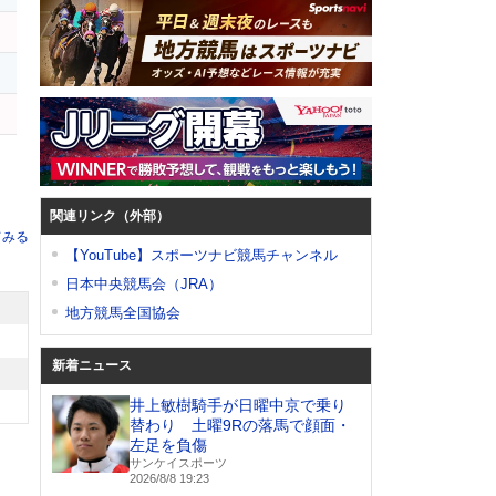
イ
関連リンク（外部）
てみる
【YouTube】スポーツナビ競馬チャンネル
日本中央競馬会（JRA）
地方競馬全国協会
新着ニュース
井上敏樹騎手が日曜中京で乗り
替わり 土曜9Rの落馬で顔面・
左足を負傷
サンケイスポーツ
2026/8/8 19:23