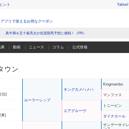
ヒント
Yahoo
、アプリで使えるお得なクーポン
真中満＆五十嵐亮太が佐賀競馬予想に挑戦！（PR）
結果
動画
ニュース
コラム
公式情報
タウン
Kingmambo
キングカメハメハ
月3日
マンファス
ルーラーシップ
トニービン
エアグルーヴ
栗東)
ダイナカール
サンデーサイ
ンス