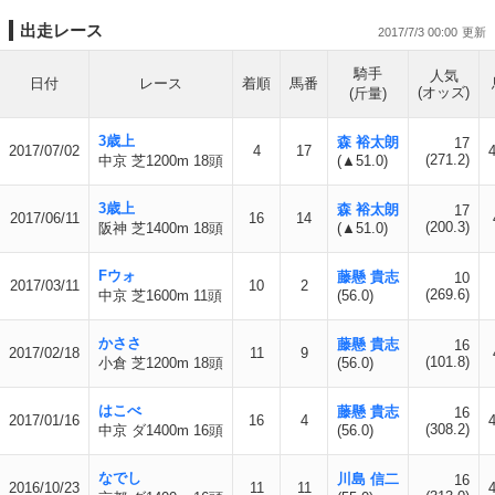
出走レース
2017/7/3 00:00
騎手
人気
日付
レース
着順
馬番
(オッズ)
(斤量)
3歳上
森 裕太朗
17
2017/07/02
4
17
(271.2)
中京 芝1200m 18頭
(▲51.0)
3歳上
森 裕太朗
17
2017/06/11
16
14
(200.3)
阪神 芝1400m 18頭
(▲51.0)
Fウォ
藤懸 貴志
10
2017/03/11
10
2
(269.6)
中京 芝1600m 11頭
(56.0)
かささ
藤懸 貴志
16
2017/02/18
11
9
(101.8)
小倉 芝1200m 18頭
(56.0)
はこべ
藤懸 貴志
16
2017/01/16
16
4
(308.2)
中京 ダ1400m 16頭
(56.0)
なでし
川島 信二
16
2016/10/23
11
11