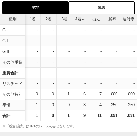
平地
障害
種別
1着
2着
3着
4着～
出走
勝率
連対率
-
-
-
-
-
-
-
GI
-
-
-
-
-
-
-
GII
-
-
-
-
-
-
-
GIII
-
-
-
-
-
-
-
その他重賞
-
-
-
-
-
-
-
重賞合計
-
-
-
-
-
-
-
リステッド
0
0
1
6
7
.000
.000
その他特別
1
0
0
3
4
.250
.250
平場
1
0
1
9
11
.091
.091
合計
※「総合成績」はJRAのレースのみとなります。