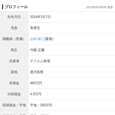
プロフィール
2017/8/24 00:00
生年月日
2014年3月7日
毛色
青鹿毛
調教師（所属）
山内 研二
(栗東)
馬主
竹園 正繼
生産者
テイエム牧場
産地
鹿児島県
本賞金
960万円
付加賞金
4.9万円
収得賞金：平地
平地：200万円