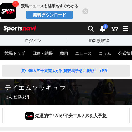
競馬ニュースも結果もすぐわかる
閉じる
スポーツナビ
検索
通知
i
ログイン
ID新規取得
競馬トップ
日程・結果
動画
ニュース
コラム
公式情
真中満＆五十嵐亮太が佐賀競馬予想に挑戦！（PR）
テイエムソッキュウ
せん 登録抹消
先週的中! AIが平安エルムSを大予想