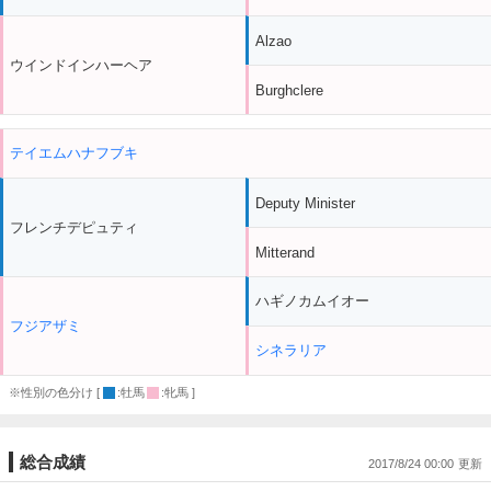
Alzao
ウインドインハーヘア
Burghclere
テイエムハナフブキ
Deputy Minister
フレンチデピュティ
Mitterand
ハギノカムイオー
フジアザミ
シネラリア
※性別の色分け [
:牡馬
:牝馬 ]
総合成績
2017/8/24 00:00