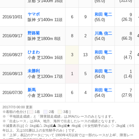
(313.0)
京都 ダ1400m 16頭
(55.0)
ヤマボ
和田 竜二
9
2016/10/01
6
9
(26.3)
阪神 ダ1400m 11頭
(55.0)
野路菊
川島 信二
8
2016/09/17
8
2
(66.3)
阪神 芝1800m 8頭
(54.0)
ひまわ
和田 竜二
2
2016/08/27
3
13
(4.7)
小倉 芝1200m 16頭
(55.0)
未勝利
和田 竜二
1
2016/08/13
1
5
(1.4)
小倉 芝1200m 17頭
(54.0)
新馬
和田 竜二
7
2016/07/30
6
4
(27.9)
小倉 芝1200m 11頭
(54.0)
2017/7/3 00:00 更新
※着順の色分け [
:1着
:2着
:3着 ]
※「平地競走成績」と「障害競走成績」はJRAのレースのみとなります。
※「出走レース」はJRA、地方、海外で出走したレースの成績となります。
※減量表示は[
:1kg減
:2kg減
:3kg減
:4kg減（※女性騎手のみ）
:2kg減（※5
年以上、又は101勝以上の女性騎手のみ）] です。
※「上3F」表記のデータについて 1993年4月以前では一部のレースが上4F、障害レー