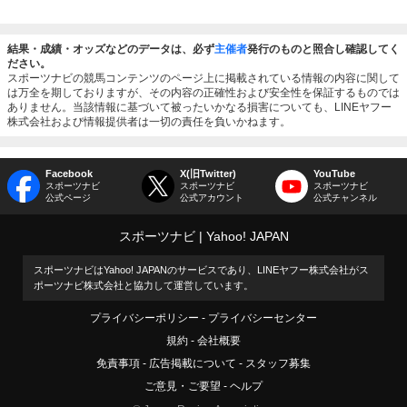
結果・成績・オッズなどのデータは、必ず
主催者
発行のものと照合し確認してく
ださい。
スポーツナビの競馬コンテンツのページ上に掲載されている情報の内容に関して
は万全を期しておりますが、その内容の正確性および安全性を保証するものでは
ありません。当該情報に基づいて被ったいかなる損害についても、LINEヤフー
株式会社および情報提供者は一切の責任を負いかねます。
Facebook
X(旧Twitter)
YouTube
スポーツナビ
スポーツナビ
スポーツナビ
公式ページ
公式アカウント
公式チャンネル
スポーツナビ
Yahoo! JAPAN
スポーツナビはYahoo! JAPANのサービスであり、LINEヤフー株式会社がス
ポーツナビ株式会社と協力して運営しています。
プライバシーポリシー
プライバシーセンター
規約
会社概要
免責事項
広告掲載について
スタッフ募集
ご意見・ご要望
ヘルプ