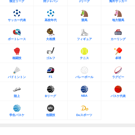
独立リーグ
侍ジャパン
Jリーグ
海外サッカー
サッカー代表
高校年代
競馬
地方競馬
ボートレース
大相撲
フィギュア
カーリング
格闘技
ゴルフ
テニス
卓球
F1
バドミントン
バレーボール
ラグビー
NBA
陸上
Bリーグ
バスケ代表
学生バスケ
他競技
Doスポーツ