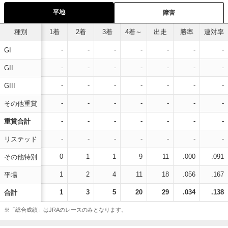
平地
障害
種別
1着
2着
3着
4着～
出走
勝率
連対率
-
-
-
-
-
-
-
GI
-
-
-
-
-
-
-
GII
-
-
-
-
-
-
-
GIII
-
-
-
-
-
-
-
その他重賞
-
-
-
-
-
-
-
重賞合計
-
-
-
-
-
-
-
リステッド
0
1
1
9
11
.000
.091
その他特別
1
2
4
11
18
.056
.167
平場
1
3
5
20
29
.034
.138
合計
※「総合成績」はJRAのレースのみとなります。