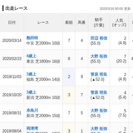
出走レース
2020/3/16 00:00
騎手
人気
日付
レース
着順
馬番
(オッズ)
(斤量)
熱田特
田辺 裕信
2
2020/03/14
7
4
(4.9)
中京 芝2000m 10頭
(55.0)
4歳上
大野 拓弥
7
2020/02/23
8
4
(20.2)
東京 芝1800m 16頭
(55.0)
3歳上
菅原 明良
2
2019/11/03
2
9
(4.9)
福島 芝2000m 14頭
(▲52.0)
3歳上
菅原 明良
4
2019/10/20
3
7
(5.4)
新潟 芝2000m 10頭
(▲52.0)
糸魚川
大野 拓弥
5
2019/08/31
7
5
(7.5)
新潟 芝2000m 15頭
(55.0)
両津湾
大野 拓弥
2
2019/08/04
3
1