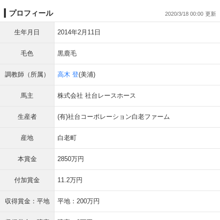
プロフィール
2020/3/18 00:00
生年月日
2014年2月11日
毛色
黒鹿毛
調教師（所属）
高木 登
(美浦)
馬主
株式会社 社台レースホース
生産者
(有)社台コーポレーション白老ファーム
産地
白老町
本賞金
2850万円
付加賞金
11.2万円
収得賞金：平地
平地：200万円