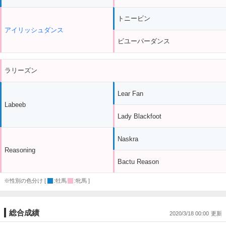
トニービン
アイリッシュダンス
ビユーパーダンス
ラリーズン
Lear Fan
Labeeb
Lady Blackfoot
Naskra
Reasoning
Bactu Reason
※性別の色分け [
:牡馬
:牝馬 ]
総合成績
2020/3/18 00:00