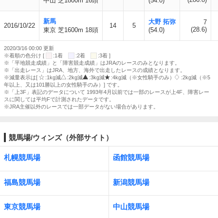
中山 芝1800m 16頭
(54.0)
新馬
大野 拓弥
7
2016/10/22
14
5
(28.6)
東京 芝1600m 18頭
(54.0)
2020/3/16 00:00 更新
※着順の色分け [
:1着
:2着
:3着 ]
※「平地競走成績」と「障害競走成績」はJRAのレースのみとなります。
※「出走レース」はJRA、地方、海外で出走したレースの成績となります。
※減量表示は[
:1kg減
:2kg減
:3kg減
:4kg減（※女性騎手のみ）
:2kg減（※5
年以上、又は101勝以上の女性騎手のみ）] です。
※「上3F」表記のデータについて 1993年4月以前では一部のレースが上4F、障害レー
スに関しては平均Fで計測されたデータです。
※JRA主催以外のレースでは一部データがない場合があります。
競馬場/ウィンズ（外部サイト）
札幌競馬場
函館競馬場
福島競馬場
新潟競馬場
東京競馬場
中山競馬場