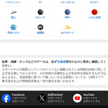
F1
バドミントン
バレーボール
ラグビー
NBA
陸上
Bリーグ
バスケ代表
学生バスケ
他競技
Doスポーツ
結果・成績・オッズなどのデータは、必ず
主催者
発行のものと照合し確認してく
ださい。
スポーツナビの競馬コンテンツのページ上に掲載されている情報の内容に関して
は万全を期しておりますが、その内容の正確性および安全性を保証するものでは
ありません。当該情報に基づいて被ったいかなる損害についても、LINEヤフー
株式会社および情報提供者は一切の責任を負いかねます。
Facebook
X(旧Twitter)
YouTube
スポーツナビ
スポーツナビ
スポーツナビ
公式ページ
公式アカウント
公式チャンネル