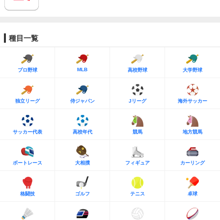
種目一覧
MLB
プロ野球
高校野球
大学野球
独立リーグ
侍ジャパン
Jリーグ
海外サッカー
サッカー代表
高校年代
競馬
地方競馬
ボートレース
大相撲
フィギュア
カーリング
格闘技
ゴルフ
テニス
卓球