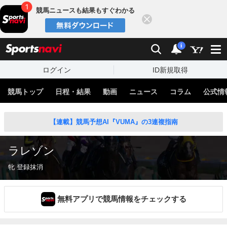
競馬ニュースも結果もすぐわかる
閉じる
スポーツナビ
検索
通知
i
ログイン
ID新規取得
競馬トップ
日程・結果
動画
ニュース
コラム
公式情
【連載】競馬予想AI『VUMA』の3連複指南
ラレゾン
牝 登録抹消
無料アプリで競馬情報をチェックする