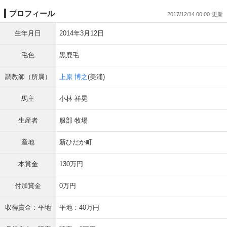
プロフィール
2017/12/14 00:00
生年月日
2014年3月12日
毛色
黒鹿毛
調教師（所属）
上原 博之
(美浦)
馬主
小林 祥晃
生産者
服部 牧場
産地
新ひだか町
本賞金
130万円
付加賞金
0万円
収得賞金：平地
平地：40万円