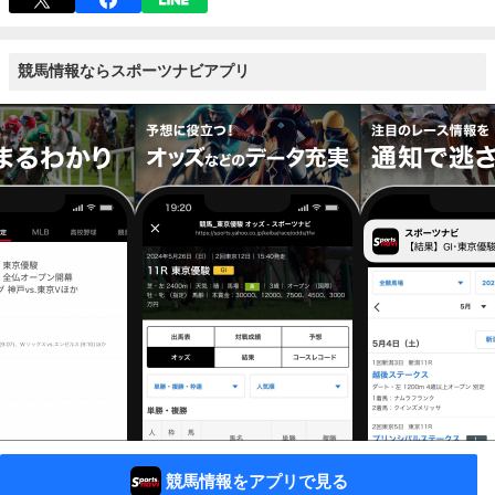
競馬情報ならスポーツナビアプリ
競馬情報をアプリで見る