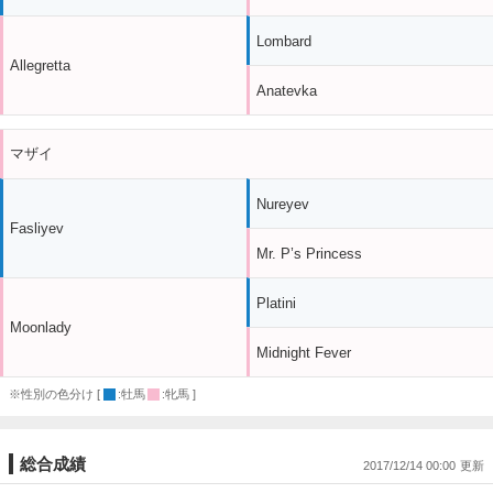
Lombard
Allegretta
Anatevka
マザイ
Nureyev
Fasliyev
Mr. P’s Princess
Platini
Moonlady
Midnight Fever
※性別の色分け [
:牡馬
:牝馬 ]
総合成績
2017/12/14 00:00