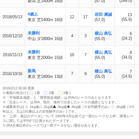
(169.0)
新潟 芝1400m 18頭
(57.0)
4歳上
岩田 康誠
13
2018/05/13
12
17
(55.6)
東京 芝1400m 18頭
(57.0)
未勝利
横山 典弘
6
2016/12/10
4
3
(24.2)
中山 ダ1800m 16頭
(55.0)
未勝利
横山 典弘
8
2016/11/13
10
7
(34.0)
東京 芝2000m 15頭
(55.0)
新馬
横山 典弘
7
2016/10/16
7
9
(14.6)
東京 芝1800m 13頭
(55.0)
2019/2/12 00:00 更新
※着順の色分け [
:1着
:2着
:3着 ]
※「平地競走成績」と「障害競走成績」はJRAのレースのみとなります。
※「出走レース」はJRA、地方、海外で出走したレースの成績となります。
※減量表示は[
:1kg減
:2kg減
:3kg減
:4kg減（※女性騎手のみ）
:2kg減（※5
年以上、又は101勝以上の女性騎手のみ）] です。
※「上3F」表記のデータについて 1993年4月以前では一部のレースが上4F、障害レー
スに関しては平均Fで計測されたデータです。
※JRA主催以外のレースでは一部データがない場合があります。