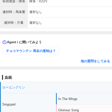
収得賞金：障害
障害：0万円
連対時：馬体重
連対なし
連対時：斤量
連対なし
Agent i に聞いてみよう
チョコマウンテン 馬名の意味は？
他の質問をしてみる
血統
ローエングリン
In The Wings
Singspiel
Glorious Song