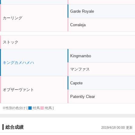
Garde Royale
カーリング
Corraleja
ストック
Kingmambo
キングカメハメハ
マンファス
Capote
オブザーヴァント
Patently Clear
※性別の色分け [
:牡馬
:牝馬 ]
総合成績
2019/4/18 00:00