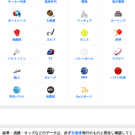
サッカー代表
高校年代
競馬
地方競馬
ボートレース
大相撲
フィギュア
カーリング
格闘技
ゴルフ
テニス
卓球
F1
バドミントン
バレーボール
ラグビー
NBA
陸上
Bリーグ
バスケ代表
学生バスケ
他競技
Doスポーツ
結果・成績・オッズなどのデータは、必ず
主催者
発行のものと照合し確認してく