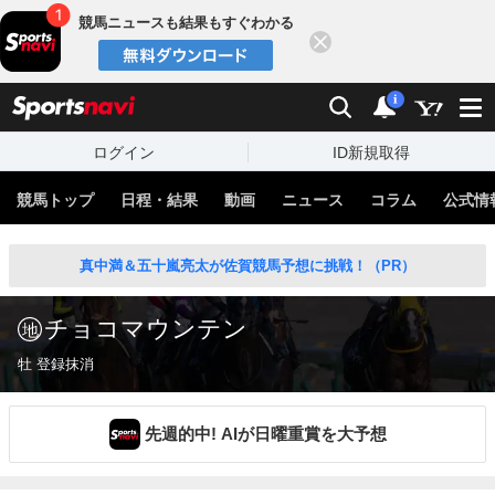
競馬ニュースも結果もすぐわかる
閉じる
スポーツナビ
検索
通知
i
ログイン
ID新規取得
競馬トップ
日程・結果
動画
ニュース
コラム
公式情
真中満＆五十嵐亮太が佐賀競馬予想に挑戦！（PR）
チョコマウンテン
牡 登録抹消
先週的中! AIが日曜重賞を大予想