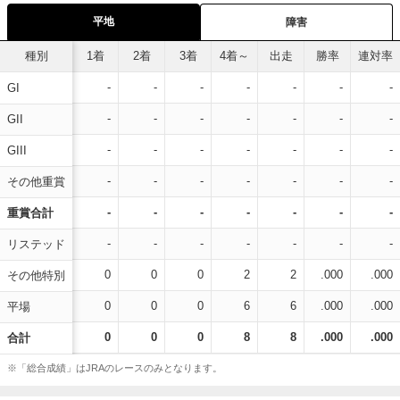
平地
障害
種別
1着
2着
3着
4着～
出走
勝率
連対率
-
-
-
-
-
-
-
GI
-
-
-
-
-
-
-
GII
-
-
-
-
-
-
-
GIII
-
-
-
-
-
-
-
その他重賞
-
-
-
-
-
-
-
重賞合計
-
-
-
-
-
-
-
リステッド
0
0
0
2
2
.000
.000
その他特別
0
0
0
6
6
.000
.000
平場
0
0
0
8
8
.000
.000
合計
※「総合成績」はJRAのレースのみとなります。