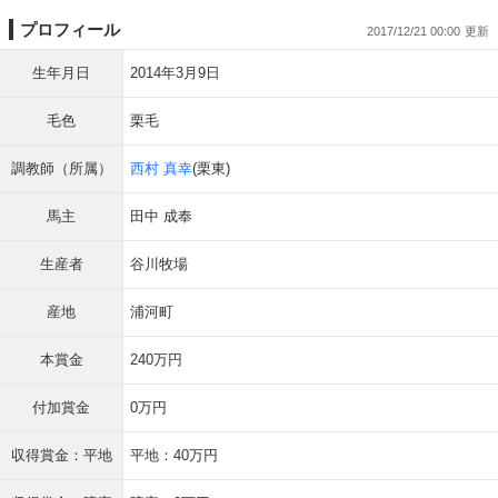
プロフィール
2017/12/21 00:00
生年月日
2014年3月9日
毛色
栗毛
調教師（所属）
西村 真幸
(栗東)
馬主
田中 成奉
生産者
谷川牧場
産地
浦河町
本賞金
240万円
付加賞金
0万円
収得賞金：平地
平地：40万円