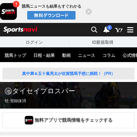
競馬ニュースも結果もすぐわかる
閉じる
スポーツナビ
検索
通知
i
ログイン
ID新規取得
競馬トップ
日程・結果
動画
ニュース
コラム
公式情
真中満＆五十嵐亮太が佐賀競馬予想に挑戦！（PR）
タイセイプロスパー
牡 登録抹消
無料アプリで競馬情報をチェックする