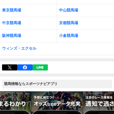
東京競馬場
中山競馬場
中京競馬場
京都競馬場
阪神競馬場
小倉競馬場
ウィンズ・エクセル
競馬情報ならスポーツナビアプリ