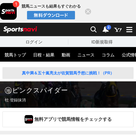
競馬ニュースも結果もすぐわかる
閉じる
スポーツナビ
検索
通知
i
ログイン
ID新規取得
競馬トップ
日程・結果
動画
ニュース
コラム
公式情
真中満＆五十嵐亮太が佐賀競馬予想に挑戦！（PR）
ピンクスパイダー
牡 登録抹消
無料アプリで競馬情報をチェックする