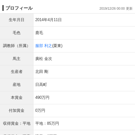
プロフィール
2019/12/26 00:00
生年月日
2014年4月11日
毛色
鹿毛
調教師（所属）
服部 利之
(栗東)
馬主
廣松 金次
生産者
北田 剛
産地
日高町
本賞金
490万円
付加賞金
0万円
収得賞金：平地
平地：85万円