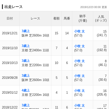
出走レース
2019/12/23 00:00
騎手
人気
日付
レース
着順
馬番
(オッズ)
(斤量)
3歳上
小牧 太
15
2019/12/21
15
14
(241.7)
阪神 芝2600m 16頭
(57.0)
3歳上
小牧 太
11
2019/11/10
7
4
(192.8)
京都 芝2400m 11頭
(57.0)
3歳上
小牧 太
8
2019/10/13
10
6
(46.1)
京都 芝2200m 11頭
(57.0)
3歳上
小牧 太
7
2019/09/28
5
5
(30.6)
阪神 芝2600m 10頭
(57.0)
4歳上
小牧 太
16
2019/01/12
4
1
(205.4)
京都 芝2200m 16頭
(57.0)
3歳上
小牧 太
17
2018/12/22
11
6