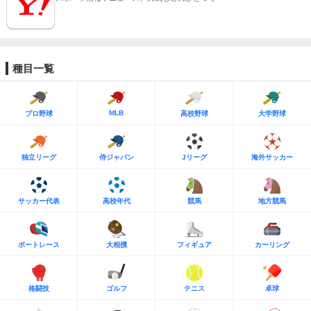
種目一覧
MLB
プロ野球
高校野球
大学野球
独立リーグ
侍ジャパン
Jリーグ
海外サッカー
サッカー代表
高校年代
競馬
地方競馬
ボートレース
大相撲
フィギュア
カーリング
格闘技
ゴルフ
テニス
卓球