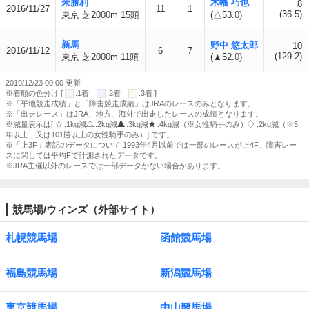
未勝利
木幡 巧也
8
2016/11/27
11
1
(36.5)
東京 芝2000m 15頭
(△53.0)
新馬
野中 悠太郎
10
2016/11/12
6
7
(129.2)
東京 芝2000m 11頭
(▲52.0)
2019/12/23 00:00 更新
※着順の色分け [
:1着
:2着
:3着 ]
※「平地競走成績」と「障害競走成績」はJRAのレースのみとなります。
※「出走レース」はJRA、地方、海外で出走したレースの成績となります。
※減量表示は[
:1kg減
:2kg減
:3kg減
:4kg減（※女性騎手のみ）
:2kg減（※5
年以上、又は101勝以上の女性騎手のみ）] です。
※「上3F」表記のデータについて 1993年4月以前では一部のレースが上4F、障害レー
スに関しては平均Fで計測されたデータです。
※JRA主催以外のレースでは一部データがない場合があります。
競馬場/ウィンズ（外部サイト）
札幌競馬場
函館競馬場
福島競馬場
新潟競馬場
東京競馬場
中山競馬場