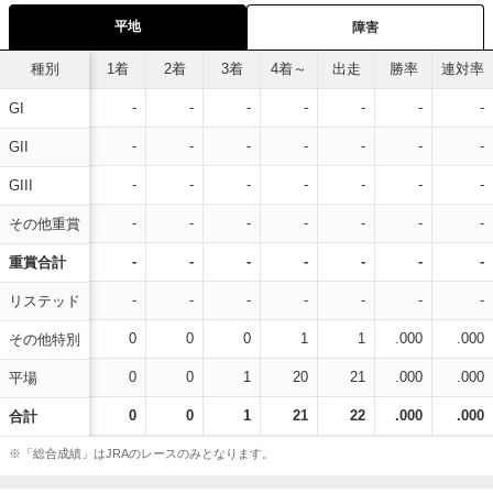
平地
障害
種別
1着
2着
3着
4着～
出走
勝率
連対率
-
-
-
-
-
-
-
GI
-
-
-
-
-
-
-
GII
-
-
-
-
-
-
-
GIII
-
-
-
-
-
-
-
その他重賞
-
-
-
-
-
-
-
重賞合計
-
-
-
-
-
-
-
リステッド
0
0
0
1
1
.000
.000
その他特別
0
0
1
20
21
.000
.000
平場
0
0
1
21
22
.000
.000
合計
※「総合成績」はJRAのレースのみとなります。