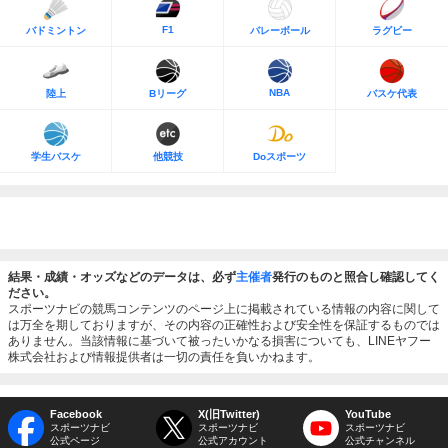
F1
バドミントン
バレーボール
ラグビー
NBA
陸上
Bリーグ
バスケ代表
学生バスケ
他競技
Doスポーツ
結果・成績・オッズなどのデータは、必ず
主催者
発行のものと照合し確認してく
ださい。
スポーツナビの競馬コンテンツのページ上に掲載されている情報の内容に関して
は万全を期しておりますが、その内容の正確性および安全性を保証するものでは
ありません。当該情報に基づいて被ったいかなる損害についても、LINEヤフー
株式会社および情報提供者は一切の責任を負いかねます。
Facebook
X(旧Twitter)
YouTube
スポーツナビ
スポーツナビ
スポーツナビ
公式ページ
公式アカウント
公式チャンネル