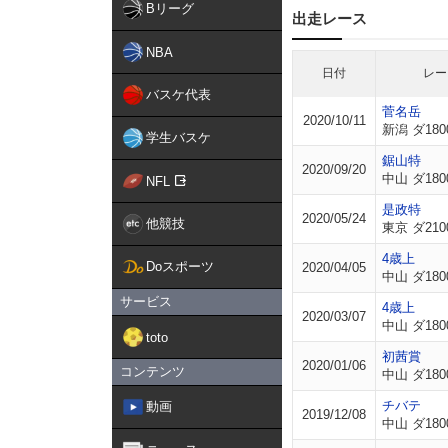
Bリーグ
出走レース
NBA
日付
レー
バスケ代表
菅名岳
2020/10/11
新潟 ダ180
学生バスケ
鋸山特
2020/09/20
中山 ダ180
NFL
是政特
2020/05/24
他競技
東京 ダ210
4歳上
Doスポーツ
2020/04/05
中山 ダ180
サービス
4歳上
2020/03/07
中山 ダ180
toto
初茜賞
2020/01/06
コンテンツ
中山 ダ180
チバテ
動画
2019/12/08
中山 ダ180