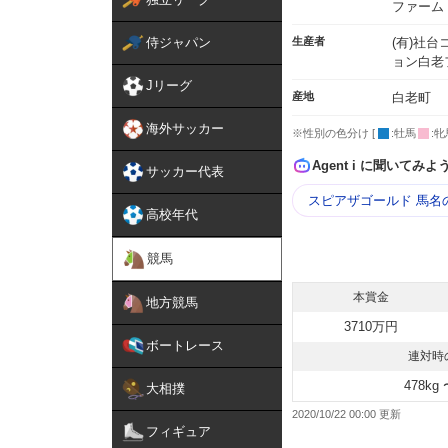
ファーム
侍ジャパン
生産者
(有)社
ョン白老
Jリーグ
産地
白老町
海外サッカー
※性別の色分け [
:牡馬
:牝
Agent i に聞いてみよ
サッカー代表
スピアザゴールド 馬名
高校年代
競馬
本賞金
地方競馬
3710万円
ボートレース
連対時
478kg 
大相撲
2020/10/22 00:00
フィギュア