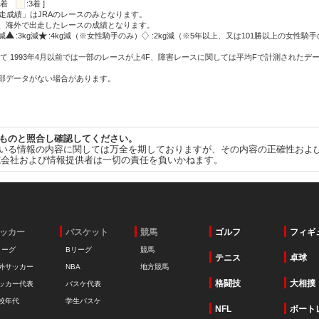
:2着
:3着 ]
走成績」はJRAのレースのみとなります。
方、海外で出走したレースの成績となります。
g減
:3kg減
:4kg減（※女性騎手のみ）
:2kg減（※5年以上、又は101勝以上の女性騎手
て 1993年4月以前では一部のレースが上4F、障害レースに関しては平均Fで計測されたデ
一部データがない場合があります。
ものと照合し確認してください。
いる情報の内容に関しては万全を期しておりますが、その内容の正確性およ
式会社および情報提供者は一切の責任を負いかねます。
ッカー
バスケット
競馬
ゴルフ
フィギ
リーグ
Bリーグ
競馬
テニス
卓球
外サッカー
NBA
地方競馬
格闘技
大相撲
ッカー代表
バスケ代表
校年代
学生バスケ
NFL
ボート