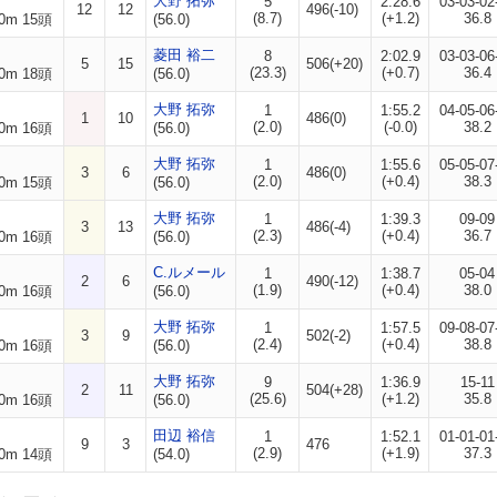
大野 拓弥
5
2:28.6
03-03-02
12
12
496(-10)
(8.7)
(+1.2)
36.8
0m 15頭
(56.0)
菱田 裕二
8
2:02.9
03-03-06
5
15
506(+20)
(23.3)
(+0.7)
36.4
0m 18頭
(56.0)
大野 拓弥
1
1:55.2
04-05-06
1
10
486(0)
(2.0)
(-0.0)
38.2
0m 16頭
(56.0)
大野 拓弥
1
1:55.6
05-05-07
3
6
486(0)
(2.0)
(+0.4)
38.3
0m 15頭
(56.0)
大野 拓弥
1
1:39.3
09-09
3
13
486(-4)
(2.3)
(+0.4)
36.7
0m 16頭
(56.0)
C.ルメール
1
1:38.7
05-04
2
6
490(-12)
(1.9)
(+0.4)
38.0
0m 16頭
(56.0)
大野 拓弥
1
1:57.5
09-08-07
3
9
502(-2)
(2.4)
(+0.4)
38.8
0m 16頭
(56.0)
大野 拓弥
9
1:36.9
15-11
2
11
504(+28)
(25.6)
(+1.2)
35.8
0m 16頭
(56.0)
田辺 裕信
1
1:52.1
01-01-01
9
3
476
(2.9)
(+1.9)
37.3
0m 14頭
(54.0)