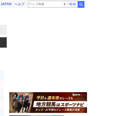
! JAPAN
ヘルプ
一松旬
検索
r