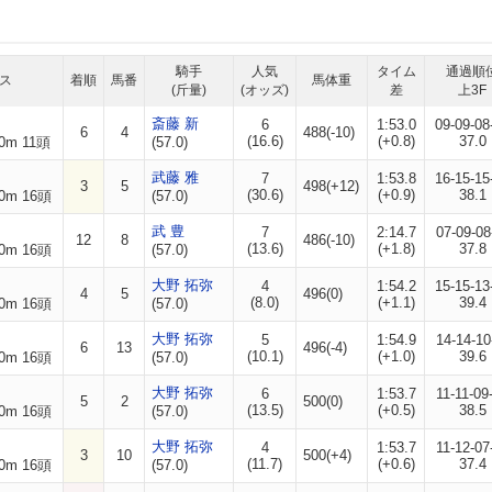
騎手
人気
タイム
通過順
ス
着順
馬番
馬体重
(斤量)
(オッズ)
差
上3F
斎藤 新
6
1:53.0
09-09-08
6
4
488(-10)
(16.6)
(+0.8)
37.0
0m 11頭
(57.0)
武藤 雅
7
1:53.8
16-15-15
3
5
498(+12)
(30.6)
(+0.9)
38.1
0m 16頭
(57.0)
武 豊
7
2:14.7
07-09-08
12
8
486(-10)
(13.6)
(+1.8)
37.8
0m 16頭
(57.0)
大野 拓弥
4
1:54.2
15-15-13
4
5
496(0)
(8.0)
(+1.1)
39.4
0m 16頭
(57.0)
大野 拓弥
5
1:54.9
14-14-10
6
13
496(-4)
(10.1)
(+1.0)
39.6
0m 16頭
(57.0)
大野 拓弥
6
1:53.7
11-11-09
5
2
500(0)
(13.5)
(+0.5)
38.5
0m 16頭
(57.0)
大野 拓弥
4
1:53.7
11-12-07
3
10
500(+4)
(11.7)
(+0.6)
37.4
0m 16頭
(57.0)