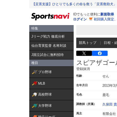
【災害支援】ひとりでも多くの命を救う「災害救助犬」
IDでもっと便利に
新規取得
ログイン
初回購入限定
特集
Jリーグ戦力 徹底分析
競馬トップ
日程・
仙台育英監督 名将対談
J国立試合に無料招待
スピアザゴー
種目
登録抹消
プロ野球
性齢
せん
MLB
生年月日
2013年3
高校野球
毛色
鹿毛
調教師（所属）
久保田 
大学野球
馬主
有限会社
独立リーグ