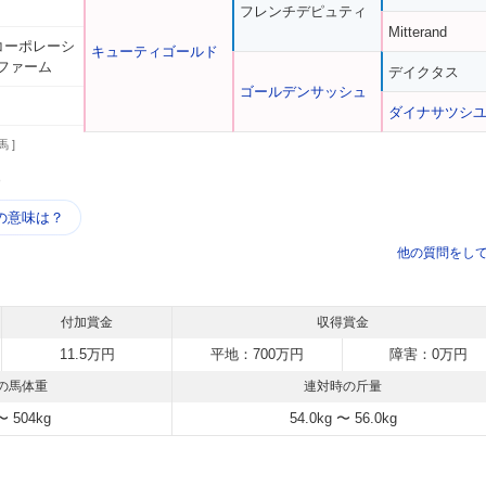
フレンチデピュティ
Mitterand
台コーポレーシ
キューティゴールド
ファーム
デイクタス
ゴールデンサッシュ
ダイナサツシ
馬 ]
う
の意味は？
他の質問をし
付加賞金
収得賞金
11.5万円
平地：700万円
障害：0万円
の馬体重
連対時の斤量
〜 504kg
54.0kg 〜 56.0kg