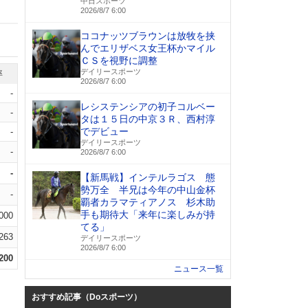
中日スポーツ
2026/8/7 6:00
ココナッツブラウンは放牧を挟
んでエリザベス女王杯かマイル
ＣＳを視野に調整
デイリースポーツ
率
2026/8/7 6:00
-
レシステンシアの初子コルベー
-
タは１５日の中京３Ｒ、西村淳
でデビュー
-
デイリースポーツ
-
2026/8/7 6:00
-
【新馬戦】インテルラゴス 態
勢万全 半兄は今年の中山金杯
-
覇者カラマティアノス 杉木助
手も期待大「来年に楽しみが持
.000
てる」
.263
デイリースポーツ
2026/8/7 6:00
.200
ニュース一覧
おすすめ記事（Doスポーツ）