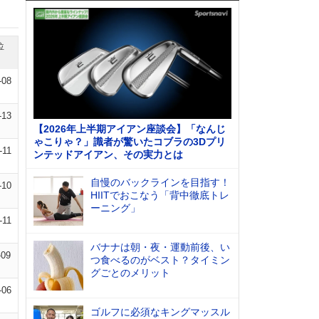
位
-08
-13
【2026年上半期アイアン座談会】「なんじ
ゃこりゃ？」識者が驚いたコブラの3Dプリ
-11
ンテッドアイアン、その実力とは
自慢のバックラインを目指す！
-10
HIITでおこなう「背中徹底トレ
ーニング」
-11
バナナは朝・夜・運動前後、い
-09
つ食べるのがベスト？タイミン
グごとのメリット
-06
ゴルフに必須なキングマッスル