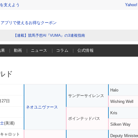
を支えよう
Yahoo
、アプリで使えるお得なクーポン
【連載】競馬予想AI『VUMA』の3連複指南
結果
動画
ニュース
コラム
公式情報
ルド
Halo
サンデーサイレンス
月27日
Wishing Well
ネオユニヴァース
Kris
ポインテッドパス
貴士
(美浦)
Silken Way
 キャロット
Deputy Ministe