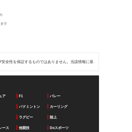
の
ータで
び安全性を保証するものではありません。当該情報に基
ュア
F1
バレー
バドミントン
カーリング
ラグビー
陸上
レース
他競技
Doスポーツ