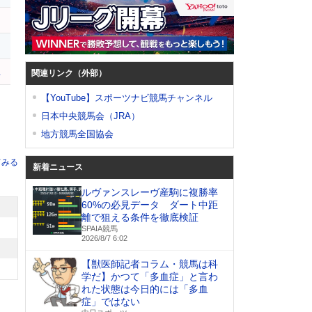
ユ
関連リンク（外部）
【YouTube】スポーツナビ競馬チャンネル
日本中央競馬会（JRA）
地方競馬全国協会
てみる
新着ニュース
ルヴァンスレーヴ産駒に複勝率
60%の必見データ ダート中距
離で狙える条件を徹底検証
SPAIA競馬
2026/8/7 6:02
【獣医師記者コラム・競馬は科
学だ】かつて「多血症」と言わ
れた状態は今日的には「多血
症」ではない