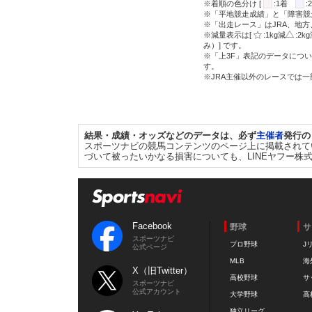
※着順の色分け [
:1着
※「平地競走成績」と「障害競
※「出走レース」はJRA、地
※減量表示は[
:1kg減
:2k
み）] です。
※「上3F」表記のデータについ
す。
※JRA主催以外のレースでは
結果・成績・オッズなどのデータは、必ず
主催者
発行の
スポーツナビの競馬コンテンツのページ上に掲載されて
づいて被ったいかなる損害についても、LINEヤフー株
Facebook
野球
サ
スポーツナビ
プロ野球
J
公式ページ
MLB
海
X（旧Twitter）
高校野球
サ
スポーツナビ
公式アカウント
大学野球
高
独立リーグ