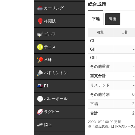
総合成績
カーリング
平地
障害
格闘技
種別
1着
ゴルフ
GI
-
テニス
GII
-
GIII
-
卓球
その他重賞
-
バドミントン
重賞合計
-
リステッド
-
F1
その他特別
0
バレーボール
平場
2
ラグビー
合計
2
2020/10/22 00:00 更新
陸上
※「総合成績」はJRAのレー