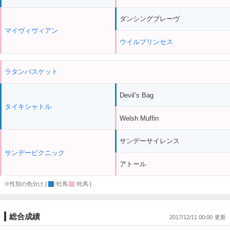
ダンシングブレーヴ
マイヴィヴィアン
ウイルプリンセス
ラタンバスケット
Devil’s Bag
タイキシャトル
Welsh Muffin
サンデーサイレンス
サンデーピクニック
アトール
※性別の色分け [
:牡馬
:牝馬 ]
総合成績
2017/12/11 00:00