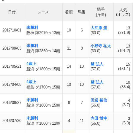
騎手
人気
日付
レース
着順
馬番
(オッズ)
(斤量)
未勝利
大江原 圭
13
2017/10/01
10
6
(271.9)
阪神 障2970m 13頭
(60.0)
未勝利
小野寺 祐太
13
2017/09/03
11
8
(191.2)
新潟 障2850m 14頭
(60.0)
4歳上
黛 弘人
15
2017/05/21
14
10
(151.1)
新潟 ダ1800m 15頭
(57.0)
4歳上
黛 弘人
10
2017/04/08
10
10
(38.4)
福島 ダ1700m 15頭
(57.0)
未勝利
田辺 裕信
4
2016/08/27
8
7
(8.7)
新潟 ダ1800m 15頭
(56.0)
未勝利
内田 博幸
3
2016/07/30
4
11
(5.0)
新潟 ダ1800m 12頭
(56.0)