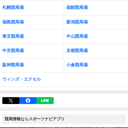
札幌競馬場
函館競馬場
福島競馬場
新潟競馬場
東京競馬場
中山競馬場
中京競馬場
京都競馬場
阪神競馬場
小倉競馬場
ウィンズ・エクセル
競馬情報ならスポーツナビアプリ