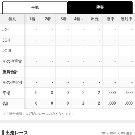
障害
平地
種別
1着
2着
3着
4着～
出走
勝率
連対率
-
-
-
-
-
-
-
JGI
-
-
-
-
-
-
-
JGII
-
-
-
-
-
-
-
JGIII
-
-
-
-
-
-
-
その他重賞
-
-
-
-
-
-
-
重賞合計
-
-
-
-
-
-
-
その他特別
0
0
0
2
2
.000
.000
平場
0
0
0
2
2
.000
.000
合計
※「総合成績」はJRAのレースのみとなります。
出走レース
2017/10/2 00:00