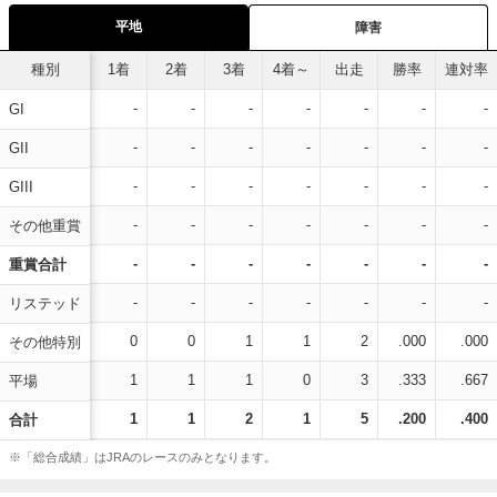
平地
障害
種別
1着
2着
3着
4着～
出走
勝率
連対率
-
-
-
-
-
-
-
GI
-
-
-
-
-
-
-
GII
-
-
-
-
-
-
-
GIII
-
-
-
-
-
-
-
その他重賞
-
-
-
-
-
-
-
重賞合計
-
-
-
-
-
-
-
リステッド
0
0
1
1
2
.000
.000
その他特別
1
1
1
0
3
.333
.667
平場
1
1
2
1
5
.200
.400
合計
※「総合成績」はJRAのレースのみとなります。