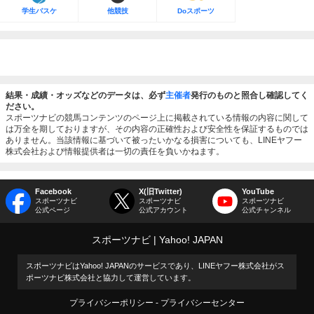
学生バスケ
他競技
Doスポーツ
結果・成績・オッズなどのデータは、必ず
主催者
発行のものと照合し確認してく
ださい。
スポーツナビの競馬コンテンツのページ上に掲載されている情報の内容に関して
は万全を期しておりますが、その内容の正確性および安全性を保証するものでは
ありません。当該情報に基づいて被ったいかなる損害についても、LINEヤフー
株式会社および情報提供者は一切の責任を負いかねます。
Facebook
X(旧Twitter)
YouTube
スポーツナビ
スポーツナビ
スポーツナビ
公式ページ
公式アカウント
公式チャンネル
スポーツナビ
Yahoo! JAPAN
スポーツナビはYahoo! JAPANのサービスであり、LINEヤフー株式会社がス
ポーツナビ株式会社と協力して運営しています。
プライバシーポリシー
プライバシーセンター