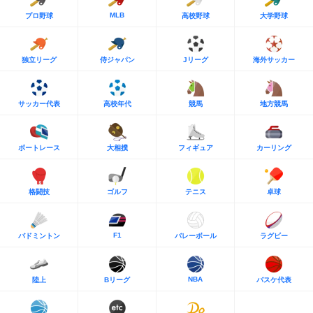
MLB
プロ野球
高校野球
大学野球
独立リーグ
侍ジャパン
Jリーグ
海外サッカー
サッカー代表
高校年代
競馬
地方競馬
ボートレース
大相撲
フィギュア
カーリング
格闘技
ゴルフ
テニス
卓球
F1
バドミントン
バレーボール
ラグビー
NBA
陸上
Bリーグ
バスケ代表