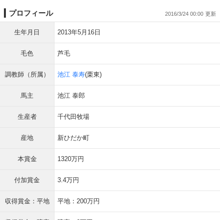
プロフィール
2016/3/24 00:00
生年月日
2013年5月16日
毛色
芦毛
調教師（所属）
池江 泰寿
(栗東)
馬主
池江 泰郎
生産者
千代田牧場
産地
新ひだか町
本賞金
1320万円
付加賞金
3.4万円
収得賞金：平地
平地：200万円