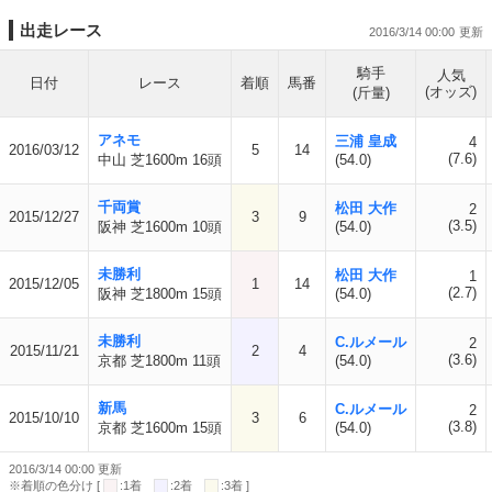
出走レース
2016/3/14 00:00
騎手
人気
日付
レース
着順
馬番
(オッズ)
(斤量)
アネモ
三浦 皇成
4
2016/03/12
5
14
(7.6)
中山 芝1600m 16頭
(54.0)
千両賞
松田 大作
2
2015/12/27
3
9
(3.5)
阪神 芝1600m 10頭
(54.0)
未勝利
松田 大作
1
2015/12/05
1
14
(2.7)
阪神 芝1800m 15頭
(54.0)
未勝利
C.ルメール
2
2015/11/21
2
4
(3.6)
京都 芝1800m 11頭
(54.0)
新馬
C.ルメール
2
2015/10/10
3
6
(3.8)
京都 芝1600m 15頭
(54.0)
2016/3/14 00:00 更新
※着順の色分け [
:1着
:2着
:3着 ]