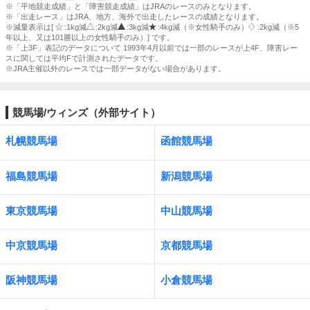
※「平地競走成績」と「障害競走成績」はJRAのレースのみとなります。
※「出走レース」はJRA、地方、海外で出走したレースの成績となります。
※減量表示は[
:1kg減
:2kg減
:3kg減
:4kg減（※女性騎手のみ）
:2kg減（※5
年以上、又は101勝以上の女性騎手のみ）] です。
※「上3F」表記のデータについて 1993年4月以前では一部のレースが上4F、障害レー
スに関しては平均Fで計測されたデータです。
※JRA主催以外のレースでは一部データがない場合があります。
競馬場/ウィンズ（外部サイト）
札幌競馬場
函館競馬場
福島競馬場
新潟競馬場
東京競馬場
中山競馬場
中京競馬場
京都競馬場
阪神競馬場
小倉競馬場