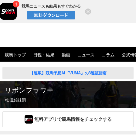
競馬ニュースも結果もすぐわかる
閉じる
競馬トップ
日程・結果
動画
ニュース
コラム
公式情
【連載】競馬予想AI『VUMA』の3連複指南
リボンフラワー
牝 登録抹消
無料アプリで競馬情報をチェックする