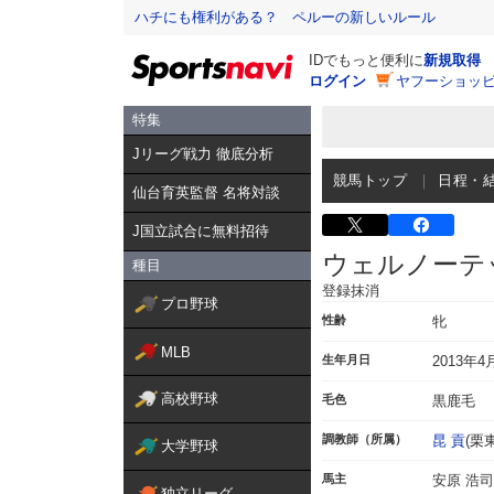
ハチにも権利がある？ ペルーの新しいルール
IDでもっと便利に
新規取得
ログイン
ヤフーショッピ
特集
Jリーグ戦力 徹底分析
競馬トップ
日程・
仙台育英監督 名将対談
J国立試合に無料招待
ウェルノーテ
種目
登録抹消
プロ野球
性齢
牝
MLB
生年月日
2013年4
高校野球
毛色
黒鹿毛
調教師（所属）
昆 貢
(栗東
大学野球
馬主
安原 浩司
独立リーグ