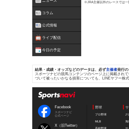
ニュース
※JRA主催以外のレースでは
コラム
公式情報
ライブ配信
今日の予定
結果・成績・オッズなどのデータは、必ず
主催者
発行の
スポーツナビの競馬コンテンツのページ上に掲載されて
づいて被ったいかなる損害についても、LINEヤフー株
Facebook
野球
サ
スポーツナビ
プロ野球
J
公式ページ
MLB
海
X（旧Twitter）
高校野球
サ