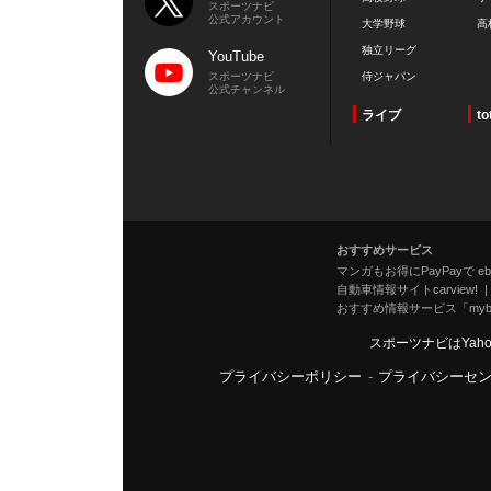
スポーツナビ
公式アカウント
大学野球
高
独立リーグ
YouTube
スポーツナビ
侍ジャパン
公式チャンネル
ライブ
to
おすすめサービス
マンガもお得にPayPayで eboo
自動車情報サイトcarview!
おすすめ情報サービス「mybe
スポーツナビはYah
プライバシーポリシー
-
プライバシーセ