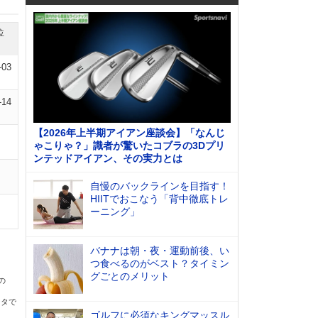
位
-03
-14
【2026年上半期アイアン座談会】「なんじ
ゃこりゃ？」識者が驚いたコブラの3Dプリ
ンテッドアイアン、その実力とは
自慢のバックラインを目指す！
HIITでおこなう「背中徹底トレ
ーニング」
バナナは朝・夜・運動前後、い
つ食べるのがベスト？タイミン
グごとのメリット
の
ータで
ゴルフに必須なキングマッスル