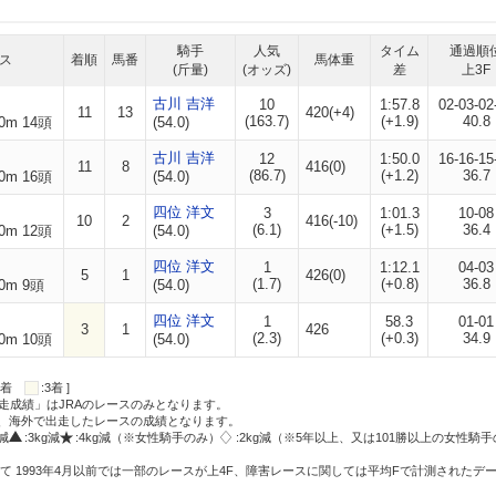
騎手
人気
タイム
通過順
ス
着順
馬番
馬体重
(斤量)
(オッズ)
差
上3F
古川 吉洋
10
1:57.8
02-03-02
11
13
420(+4)
(163.7)
(+1.9)
40.8
0m 14頭
(54.0)
古川 吉洋
12
1:50.0
16-16-15
11
8
416(0)
(86.7)
(+1.2)
36.7
0m 16頭
(54.0)
四位 洋文
3
1:01.3
10-08
10
2
416(-10)
(6.1)
(+1.5)
36.4
0m 12頭
(54.0)
四位 洋文
1
1:12.1
04-03
5
1
426(0)
(1.7)
(+0.8)
36.8
0m 9頭
(54.0)
四位 洋文
1
58.3
01-01
3
1
426
(2.3)
(+0.3)
34.9
0m 10頭
(54.0)
:2着
:3着 ]
走成績」はJRAのレースのみとなります。
方、海外で出走したレースの成績となります。
g減
:3kg減
:4kg減（※女性騎手のみ）
:2kg減（※5年以上、又は101勝以上の女性騎手
て 1993年4月以前では一部のレースが上4F、障害レースに関しては平均Fで計測されたデ