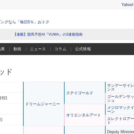
Yahoo
ングなら「毎日5％」おトク
【連載】競馬予想AI『VUMA』の3連複指南
結果
動画
ニュース
コラム
公式情報
ッド
サンデーサイ
ンス
ステイゴールド
ゴールデンサ
月8日
シュ
ドリームジャーニー
メジロマック
ーン
オリエンタルアート
エレクトロア
)
ト
Deputy Ministe