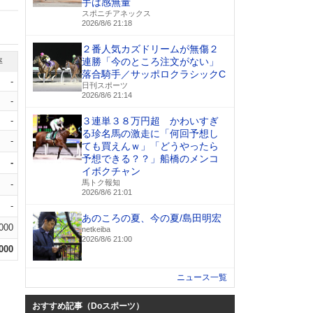
手は感無量
スポニチアネックス
2026/8/6 21:18
２番人気カズドリームが無傷２
連勝「今のところ注文がない」
率
落合騎手／サッポロクラシックC
-
日刊スポーツ
2026/8/6 21:14
-
-
３連単３８万円超 かわいすぎ
る珍名馬の激走に「何回予想し
-
ても買えんｗ」「どうやったら
予想できる？？」船橋のメンコ
-
イボクチャン
馬トク報知
-
2026/8/6 21:01
-
あのころの夏、今の夏/島田明宏
.000
netkeiba
2026/8/6 21:00
.000
ニュース一覧
おすすめ記事（Doスポーツ）