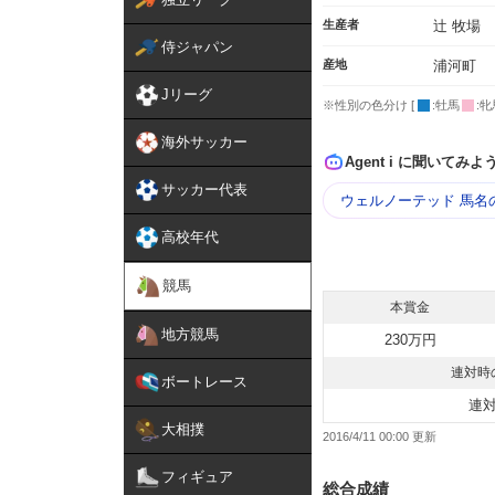
生産者
辻 牧場
侍ジャパン
産地
浦河町
Jリーグ
※性別の色分け [
:牡馬
:牝
海外サッカー
Agent i に聞いてみよ
サッカー代表
ウェルノーテッド 馬名
高校年代
競馬
本賞金
地方競馬
230万円
連対時
ボートレース
連
大相撲
2016/4/11 00:00
フィギュア
総合成績