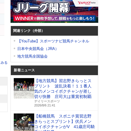
関連リンク（外部）
【YouTube】スポーツナビ競馬チャンネル
日本中央競馬会（JRA）
地方競馬全国協会
てみる
新着ニュース
【地方競馬】習志野きらっとス
プリント 波乱決着！１１番人
気のメンコイボクチャンが差し
切り快勝 庄司大は重賞初制覇
デイリースポーツ
2026/8/6 21:41
【船橋競馬 スポニチ賞習志野
きらっとスプリント】伏兵メン
コイボクチャンがV 41歳庄司騎