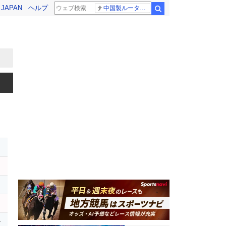
! JAPAN
ヘルプ
中国製ルーター20機種
検索
レ
ッ
イ
ー
r