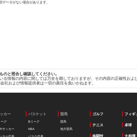
一部データがない場合があります。
ものと照合し確認してください。
いる情報の内容に関しては万全を期しておりますが、その内容の正確性およ
式会社および情報提供者は一切の責任を負いかねます。
ッカー
バスケット
競馬
ゴルフ
フィギ
リーグ
Bリーグ
競馬
テニス
卓球
外サッカー
NBA
地方競馬
格闘技
大相撲
ッカー代表
バスケ代表