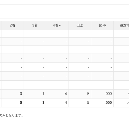
2着
3着
4着～
出走
勝率
連対
-
-
-
-
-
-
-
-
-
-
-
-
-
-
-
-
-
-
-
-
-
-
-
-
-
-
-
-
-
-
-
-
-
-
-
0
1
4
5
.000
0
1
4
5
.000
スのみとなります。