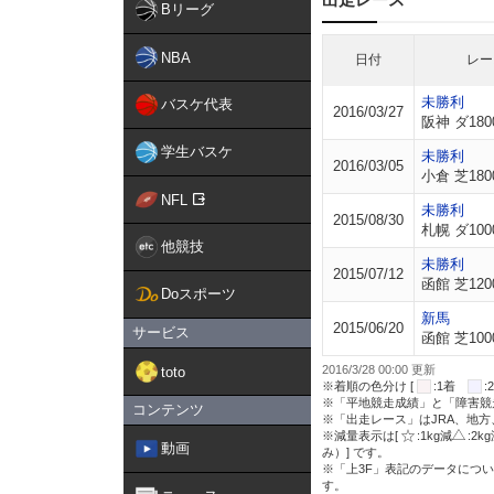
Bリーグ
NBA
日付
レー
未勝利
バスケ代表
2016/03/27
阪神 ダ180
学生バスケ
未勝利
2016/03/05
小倉 芝180
NFL
未勝利
2015/08/30
札幌 ダ100
他競技
未勝利
2015/07/12
函館 芝120
Doスポーツ
新馬
2015/06/20
サービス
函館 芝100
2016/3/28 00:00 更新
toto
※着順の色分け [
:1着
※「平地競走成績」と「障害競
コンテンツ
※「出走レース」はJRA、地
※減量表示は[
:1kg減
:2k
動画
み）] です。
※「上3F」表記のデータについ
す。