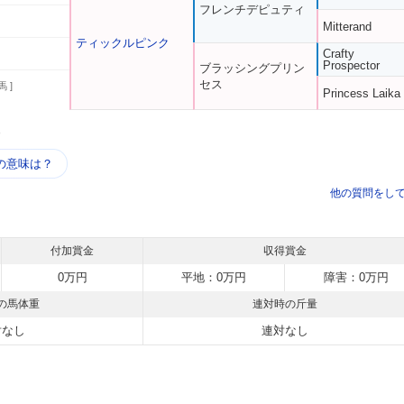
フレンチデピュティ
Mitterand
ティックルピンク
Crafty
Prospector
ブラッシングプリン
セス
馬 ]
Princess Laika
う
の意味は？
他の質問をし
付加賞金
収得賞金
0万円
平地：0万円
障害：0万円
の馬体重
連対時の斤量
対なし
連対なし