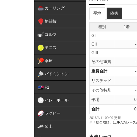
カーリング
平地
障害
格闘技
種別
1着
ゴルフ
GI
-
GII
-
テニス
GIII
-
卓球
その他重賞
-
重賞合計
-
バドミントン
リステッド
-
F1
その他特別
-
平場
0
バレーボール
合計
0
ラグビー
2016/4/11 00:00 更新
※「総合成績」はJRAのレー
陸上
出走レース