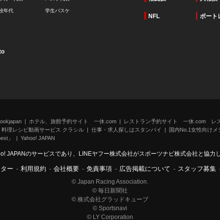
校年代
学生バスケ
NFL
ボート
to
kjapan
ホテル、旅館予約サイト 一休.com
レストラン予約サイト 一休.com レ
料理レシピ動画サービス クラシル
仕事・求人探しはスタンバイ
国内No.1女性向けメデ
st」
Yahoo! JAPAN
oo! JAPANのサービスであり、LINEヤフー株式会社がスポーツナビ株式会社と協
ンター
-
利用規約
-
会社概要
-
免責事項
-
広告掲載について
-
スタッフ募集
© Japan Racing Association.
© 毎日新聞社
© 株式会社グラッドキューブ
© Sportsnavi
© LY Corporation