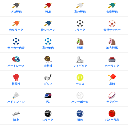
MLB
プロ野球
高校野球
大学野球
独立リーグ
侍ジャパン
Jリーグ
海外サッカー
サッカー代表
高校年代
競馬
地方競馬
ボートレース
大相撲
フィギュア
カーリング
格闘技
ゴルフ
テニス
卓球
F1
バドミントン
バレーボール
ラグビー
NBA
陸上
Bリーグ
バスケ代表