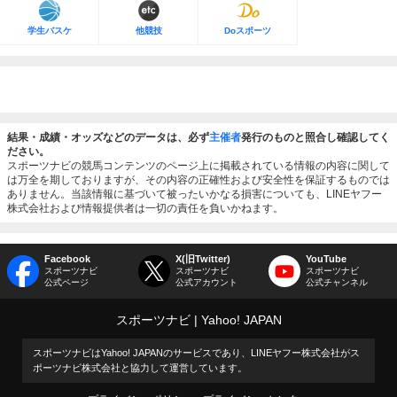
学生バスケ
他競技
Doスポーツ
結果・成績・オッズなどのデータは、必ず
主催者
発行のものと照合し確認してく
ださい。
スポーツナビの競馬コンテンツのページ上に掲載されている情報の内容に関して
は万全を期しておりますが、その内容の正確性および安全性を保証するものでは
ありません。当該情報に基づいて被ったいかなる損害についても、LINEヤフー
株式会社および情報提供者は一切の責任を負いかねます。
Facebook
X(旧Twitter)
YouTube
スポーツナビ
スポーツナビ
スポーツナビ
公式ページ
公式アカウント
公式チャンネル
スポーツナビ
Yahoo! JAPAN
スポーツナビはYahoo! JAPANのサービスであり、LINEヤフー株式会社がス
ポーツナビ株式会社と協力して運営しています。