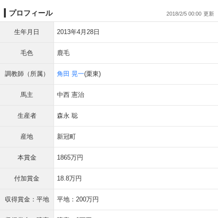
プロフィール
2018/2/5 00:00
生年月日
2013年4月28日
毛色
鹿毛
調教師（所属）
角田 晃一
(栗東)
馬主
中西 憲治
生産者
森永 聡
産地
新冠町
本賞金
1865万円
付加賞金
18.8万円
収得賞金：平地
平地：200万円