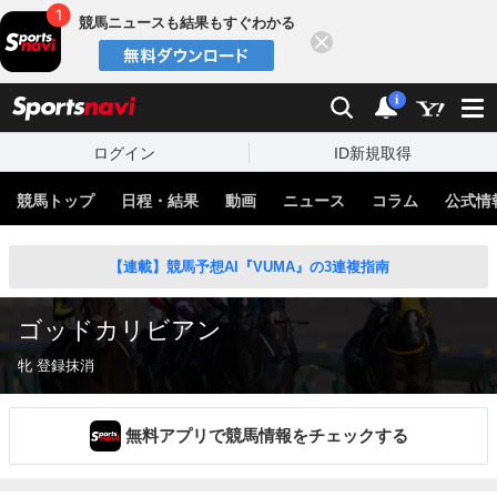
競馬ニュースも結果もすぐわかる
閉じる
スポーツナビ
検索
通知
i
ログイン
ID新規取得
競馬トップ
日程・結果
動画
ニュース
コラム
公式情
【連載】競馬予想AI『VUMA』の3連複指南
ゴッドカリビアン
牝 登録抹消
無料アプリで競馬情報をチェックする