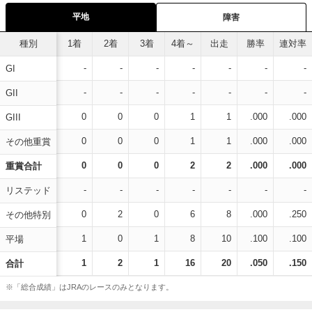
平地
障害
種別
1着
2着
3着
4着～
出走
勝率
連対率
-
-
-
-
-
-
-
GI
-
-
-
-
-
-
-
GII
0
0
0
1
1
.000
.000
GIII
0
0
0
1
1
.000
.000
その他重賞
0
0
0
2
2
.000
.000
重賞合計
-
-
-
-
-
-
-
リステッド
0
2
0
6
8
.000
.250
その他特別
1
0
1
8
10
.100
.100
平場
1
2
1
16
20
.050
.150
合計
※「総合成績」はJRAのレースのみとなります。