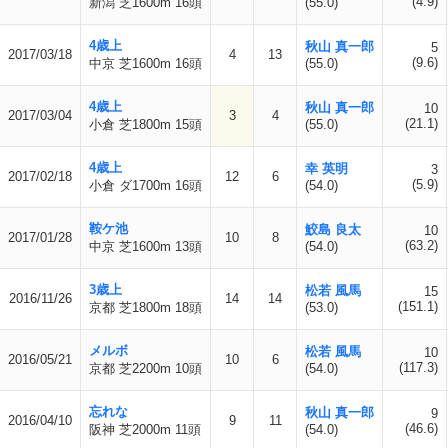
(4.9)
新潟 芝1600m 16頭
(55.0)
4歳上
秋山 真一郎
5
2017/03/18
4
13
(9.6)
中京 芝1600m 16頭
(55.0)
4歳上
秋山 真一郎
10
2017/03/04
3
4
(21.1)
小倉 芝1800m 15頭
(55.0)
4歳上
幸 英明
3
2017/02/18
12
6
(5.9)
小倉 ダ1700m 16頭
(54.0)
鞍ケ池
鮫島 良太
10
2017/01/28
10
8
(63.2)
中京 芝1600m 13頭
(54.0)
3歳上
松若 風馬
15
2016/11/26
14
14
(151.1)
京都 芝1800m 18頭
(53.0)
メルボ
松若 風馬
10
2016/05/21
10
6
(117.3)
京都 芝2200m 10頭
(54.0)
忘れな
秋山 真一郎
9
2016/04/10
9
11
(46.6)
阪神 芝2000m 11頭
(54.0)