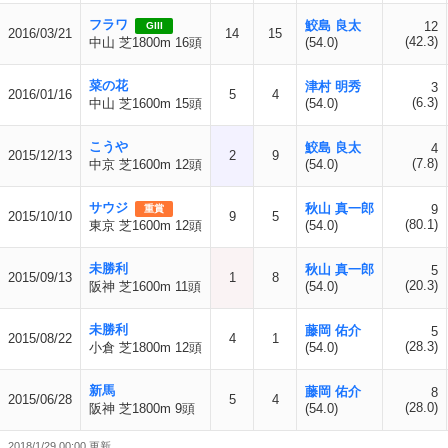
フラワ
鮫島 良太
12
GIII
2016/03/21
14
15
(42.3)
中山 芝1800m 16頭
(54.0)
菜の花
津村 明秀
3
2016/01/16
5
4
(6.3)
中山 芝1600m 15頭
(54.0)
こうや
鮫島 良太
4
2015/12/13
2
9
(7.8)
中京 芝1600m 12頭
(54.0)
サウジ
秋山 真一郎
9
重賞
2015/10/10
9
5
(80.1)
東京 芝1600m 12頭
(54.0)
未勝利
秋山 真一郎
5
2015/09/13
1
8
(20.3)
阪神 芝1600m 11頭
(54.0)
未勝利
藤岡 佑介
5
2015/08/22
4
1
(28.3)
小倉 芝1800m 12頭
(54.0)
新馬
藤岡 佑介
8
2015/06/28
5
4
(28.0)
阪神 芝1800m 9頭
(54.0)
2018/1/29 00:00 更新