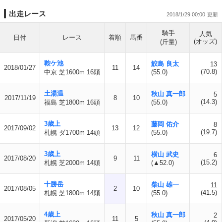
出走レース
2018/1/29 00:00
騎手
人気
日付
レース
着順
馬番
(オッズ)
(斤量)
鞍ケ池
鮫島 良太
13
2018/01/27
11
14
(70.8)
中京 芝1600m 16頭
(55.0)
土湯温
秋山 真一郎
5
2017/11/19
8
10
(14.3)
福島 芝1800m 16頭
(55.0)
3歳上
藤岡 佑介
8
2017/09/02
13
12
(19.7)
札幌 ダ1700m 14頭
(55.0)
3歳上
横山 武史
6
2017/08/20
9
11
(15.2)
札幌 芝2000m 14頭
(▲52.0)
十勝岳
柴山 雄一
11
2017/08/05
2
10
(41.5)
札幌 芝1800m 14頭
(55.0)
4歳上
秋山 真一郎
2
2017/05/20
11
5