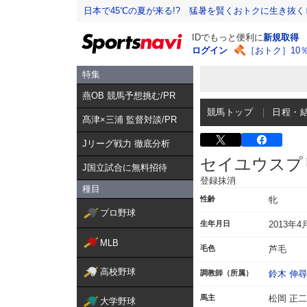
日本で45℃の夏が来る!? 猛暑を賢くおトクに生き抜く
IDでもっと便利に
新規取得
ログイン
［おトク］10
特集
燕OB 競馬予想挑む/PR
競馬トップ
日程・
髙津×三浦 監督対談/PR
Jリーグ戦力 徹底分析
セイユウスプ
J国立試合に無料招待
登録抹消
種目
性齢
牝
プロ野球
生年月日
2013年4
MLB
毛色
芦毛
高校野球
調教師（所属）
鈴木 伸尋
馬主
松岡 正二
大学野球