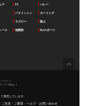
ュア
F1
バレー
バドミントン
カーリング
ラグビー
陸上
レース
他競技
Doスポーツ
ストラン
ィア TRILL
力して運営しています。
-
ご意見・ご要望
-
ヘルプ・お問い合わせ