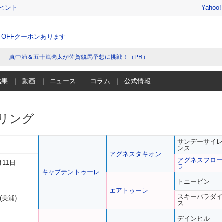
ヒント
Yahoo
％OFFクーポンあります
真中満＆五十嵐亮太が佐賀競馬予想に挑戦！（PR）
結果
動画
ニュース
コラム
公式情報
リング
サンデーサイ
ンス
アグネスタキオン
アグネスフロ
月11日
ラ
キャプテントゥーレ
トニービン
エアトゥーレ
スキーパラダ
(美浦)
ス
デインヒル