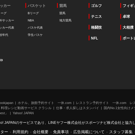
ッカー
バスケット
競馬
ゴルフ
フィギ
リーグ
Bリーグ
競馬
テニス
卓球
外サッカー
NBA
地方競馬
格闘技
大相撲
ッカー代表
バスケ代表
校年代
学生バスケ
NFL
ボート
to
kjapan
ホテル、旅館予約サイト 一休.com
レストラン予約サイト 一休.com レ
料理レシピ動画サービス クラシル
仕事・求人探しはスタンバイ
国内No.1女性向けメデ
st」
Yahoo! JAPAN
oo! JAPANのサービスであり、LINEヤフー株式会社がスポーツナビ株式会社と協
ンター
-
利用規約
-
会社概要
-
免責事項
-
広告掲載について
-
スタッフ募集