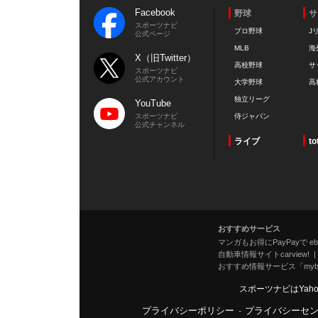
Facebook
野球
サ
スポーツナビ
プロ野球
J
公式ページ
MLB
海
X（旧Twitter）
高校野球
サ
スポーツナビ
公式アカウント
大学野球
高
独立リーグ
YouTube
スポーツナビ
侍ジャパン
公式チャンネル
ライブ
to
おすすめサービス
マンガもお得にPayPayで eboo
自動車情報サイトcarview!
おすすめ情報サービス「mybe
スポーツナビはYah
プライバシーポリシー
-
プライバシーセ