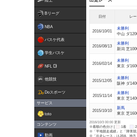
陸上
Bリーグ
日付
レー
NBA
未勝利
2016/10/01
中山 ダ120
バスケ代表
未勝利
2016/08/13
新潟 芝100
学生バスケ
未勝利
2016/02/14
東京 ダ160
NFL
未勝利
他競技
2015/12/05
阪神 ダ140
Doスポーツ
未勝利
2015/11/14
東京 芝140
サービス
新馬
2015/10/10
東京 芝160
toto
2016/10/3 00:00 更新
コンテンツ
※着順の色分け [
:1着
※「平地競走成績」と「障害競
動画
※「出走レース」はJRA、地