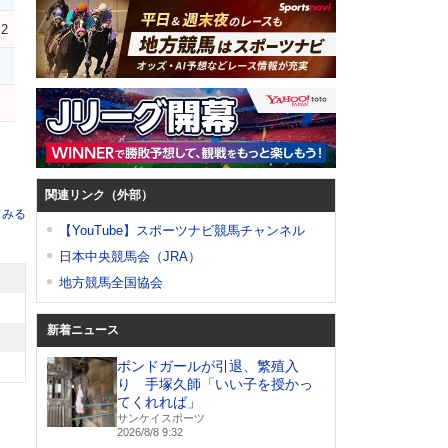
2
関連リンク（外部）
てみる
【YouTube】スポーツナビ競馬チャンネル
日本中央競馬会（JRA）
地方競馬全国協会
新着ニュース
ボンドガールが引退、繁殖入
り 手塚久師「いい子を授かっ
てくれれば」
サンケイスポーツ
2026/8/8 9:32