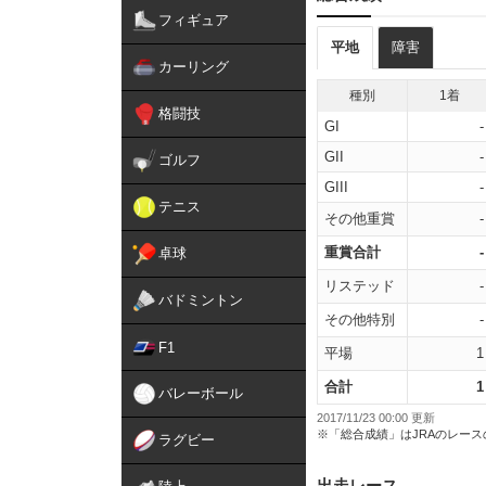
フィギュア
平地
障害
カーリング
種別
1着
格闘技
GI
-
GII
-
ゴルフ
GIII
-
テニス
その他重賞
-
重賞合計
-
卓球
リステッド
-
バドミントン
その他特別
-
F1
平場
1
合計
1
バレーボール
2017/11/23 00:00 更新
※「総合成績」はJRAのレー
ラグビー
出走レース