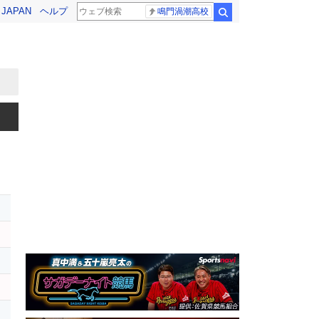
! JAPAN
ヘルプ
鳴門渦潮高校
検索
レ
ー
レ