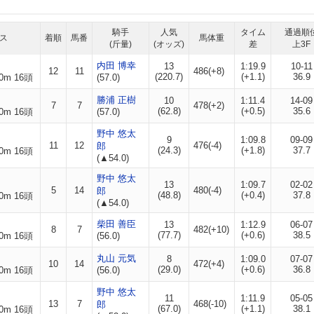
騎手
人気
タイム
通過順
ス
着順
馬番
馬体重
(斤量)
(オッズ)
差
上3F
内田 博幸
13
1:19.9
10-11
12
11
486(+8)
(220.7)
(+1.1)
36.9
0m 16頭
(57.0)
勝浦 正樹
10
1:11.4
14-09
7
7
478(+2)
(62.8)
(+0.5)
35.6
0m 16頭
(57.0)
野中 悠太
9
1:09.8
09-09
11
12
476(-4)
郎
(24.3)
(+1.8)
37.7
0m 16頭
(▲54.0)
野中 悠太
13
1:09.7
02-02
5
14
480(-4)
郎
(48.8)
(+0.4)
37.8
0m 16頭
(▲54.0)
柴田 善臣
13
1:12.9
06-07
8
7
482(+10)
(77.7)
(+0.6)
38.5
0m 16頭
(56.0)
丸山 元気
8
1:09.0
07-07
10
14
472(+4)
(29.0)
(+0.6)
36.8
0m 16頭
(56.0)
野中 悠太
11
1:11.9
05-05
13
7
468(-10)
郎
(67.0)
(+1.1)
38.1
0m 16頭