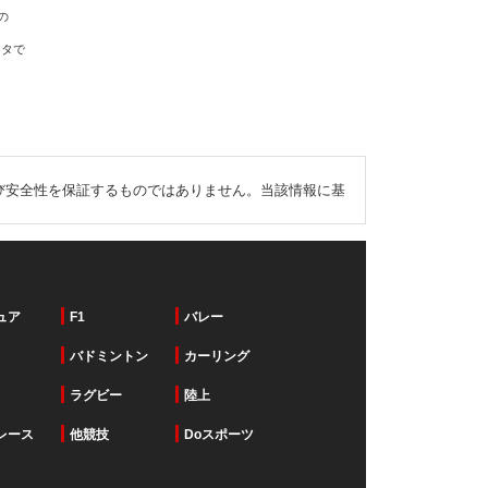
の
ータで
び安全性を保証するものではありません。当該情報に基
ュア
F1
バレー
バドミントン
カーリング
ラグビー
陸上
レース
他競技
Doスポーツ