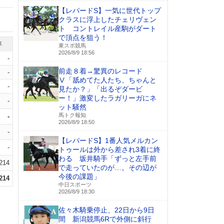
【レパードS】一気に世代トップ
クラスに浮上したチェリヴェン
ト コントレイル産駒がダート
で頂点を狙う！
率
東スポ競馬
2026/8/9 18:56
-
前走８着→驚異のレコード
-
Ⅴ「舐めてた人たち、ちゃんと
-
見たか？」「出るぞダービ
ー！」激変したラガリーガにネ
-
ット騒然
馬トク報知
-
2026/8/9 18:50
-
【レパードS】1番人気メルカン
-
トゥールは外から差され3着に終
わる 坂井騎手「ずっと左手前
.214
で走っていたのが…。その辺が
今後の課題」
.214
中日スポーツ
2026/8/9 18:30
佐々木騎乗停止、22日から9日
間 新潟競馬6Rで外側に斜行