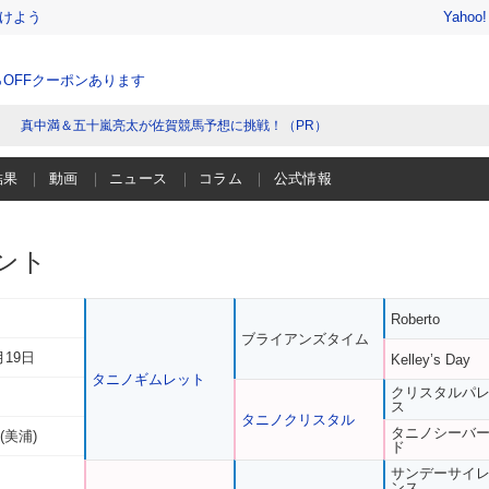
けよう
Yahoo
％OFFクーポンあります
真中満＆五十嵐亮太が佐賀競馬予想に挑戦！（PR）
結果
動画
ニュース
コラム
公式情報
ント
Roberto
ブライアンズタイム
月19日
Kelley’s Day
タニノギムレット
クリスタルパ
ス
タニノクリスタル
タニノシーバ
(美浦)
ド
サンデーサイ
ンス