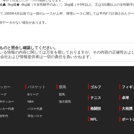
方、海外で出走したレースの成績となります。
g減
:3kg減
:4kg減（※女性騎手のみ）
:2kg減（※5年以上、又は101勝以上の女性騎手
て 1993年4月以前では一部のレースが上4F、障害レースに関しては平均Fで計測されたデ
一部データがない場合があります。
ものと照合し確認してください。
いる情報の内容に関しては万全を期しておりますが、その内容の正確性およ
式会社および情報提供者は一切の責任を負いかねます。
ッカー
バスケット
競馬
ゴルフ
フィギ
リーグ
Bリーグ
競馬
テニス
卓球
外サッカー
NBA
地方競馬
格闘技
大相撲
ッカー代表
バスケ代表
校年代
学生バスケ
NFL
ボート