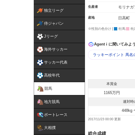
生産者
モリナガ
独立リーグ
産地
日高町
侍ジャパン
※性別の色分け [
:牡馬
:牝
Jリーグ
Agent i に聞いてみよ
海外サッカー
ラッキーポイント 馬名
サッカー代表
高校年代
本賞金
競馬
1165万円
地方競馬
連対時
448kg 
ボートレース
2017/11/23 00:00
大相撲
総合成績