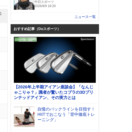
中日スポーツ
2026/8/9 18:20
位
ニュース一覧
おすすめ記事（Doスポーツ）
【2026年上半期アイアン座談会】「なんじ
ゃこりゃ？」識者が驚いたコブラの3Dプリ
ンテッドアイアン、その実力とは
自慢のバックラインを目指す！
HIITでおこなう「背中徹底トレ
ーニング」