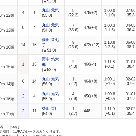
(▲52.0)
丸山 元気
8
1:00.0
07-06
4
1
478(+2)
(22.2)
(+1.0)
35.8
0m 12頭
(55.0)
丸山 元気
7
1:00.3
04-05
8
4
476(+4)
(33.6)
(+1.5)
36.4
0m 12頭
(54.0)
藤田 菜七
9
1:10.8
06-08
14
15
472(+12)
子
(26.6)
(+2.3)
38.7
0m 16頭
(▲51.0)
野中 悠太
2
1:11.8
01-01
1
15
460(-4)
郎
(4.3)
(-0.1)
38.4
0m 16頭
(▲53.0)
丸山 元気
1
1:00.1
02-02
6
14
464(+8)
(2.2)
(+1.0)
37.6
0m 14頭
(56.0)
丸山 元気
4
1:09.8
01-01
2
4
456(+8)
(7.9)
(+0.0)
37.9
0m 16頭
(55.0)
柴田 善臣
1
1:11.9
02-02
2
11
448
(2.7)
(+0.1)
35.4
0m 11頭
(54.0)
:2着
:3着 ]
走成績」はJRAのレースのみとなります。