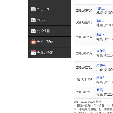
3歳上
ニュース
2016/09/04
札幌 ダ100
コラム
3歳上
2016/08/14
札幌 ダ100
公式情報
3歳上
2016/07/09
福島 ダ115
ライブ配信
未勝利
今日の予定
2016/04/09
福島 ダ115
未勝利
2016/02/13
小倉 ダ100
未勝利
2015/11/08
福島 ダ115
新馬
2015/07/18
福島 芝120
2017/11/20 00:00 更新
※着順の色分け [
:1着
※「平地競走成績」と「障害競