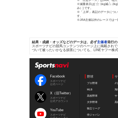
※「出走レース」はJRA、地
※減量表示は[
:1kg減
:2k
み）] です。
※「上3F」表記のデータについ
す。
※JRA主催以外のレースでは
結果・成績・オッズなどのデータは、必ず
主催者
発行の
スポーツナビの競馬コンテンツのページ上に掲載されて
づいて被ったいかなる損害についても、LINEヤフー株
Facebook
野球
サ
スポーツナビ
プロ野球
J
公式ページ
MLB
海
X（旧Twitter）
高校野球
サ
スポーツナビ
公式アカウント
大学野球
高
独立リーグ
YouTube
スポーツナビ
侍ジャパン
公式チャンネル