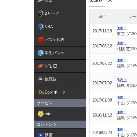
陸上
Bリーグ
日付
レー
NBA
3歳上
2017/11/18
東京 ダ130
バスケ代表
3歳上
2017/08/12
札幌 芝120
学生バスケ
3歳上
2017/07/22
福島 ダ115
NFL
他競技
3歳上
2017/07/02
福島 ダ115
Doスポーツ
4歳上
2017/01/08
サービス
中山 ダ120
3歳上
toto
2016/11/12
福島 ダ115
コンテンツ
3歳上
2016/09/24
動画
中山 ダ120