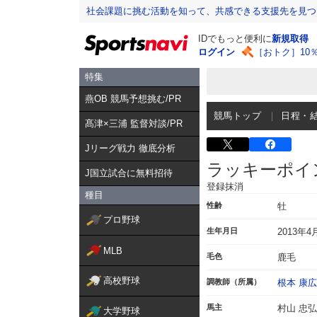
社会課題に挑む活動を知って、共感できる支援先を見つ
IDでもっと便利に
新規取得
ログイン
［おトク］10
特集
燕OB 競馬予想挑む/PR
競馬トップ
日程・
髙津×三浦 監督対談/PR
Jリーグ戦力 徹底分析
ラッキーポイ
J国立試合に無料招待
登録抹消
種目
性齢
牡
プロ野球
生年月日
2013年4
MLB
毛色
鹿毛
高校野球
調教師（所属）
根本 康広
馬主
村山 忠弘
大学野球