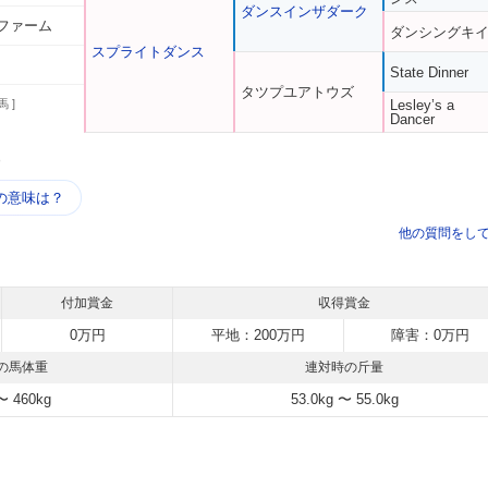
ダンスインザダーク
ファーム
ダンシングキ
スプライトダンス
State Dinner
タツプユアトウズ
馬 ]
Lesley’s a
Dancer
う
の意味は？
他の質問をし
付加賞金
収得賞金
0万円
平地：200万円
障害：0万円
の馬体重
連対時の斤量
〜 460kg
53.0kg 〜 55.0kg