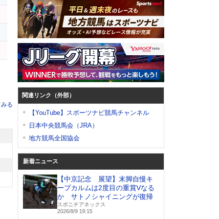
イ
関連リンク（外部）
てみる
【YouTube】スポーツナビ競馬チャンネル
日本中央競馬会（JRA）
地方競馬全国協会
新着ニュース
【中京記念 展望】末脚自慢キ
ープカルムは2度目の重賞Vなる
か サトノシャイニングが復帰
スポニチアネックス
2026/8/9 19:15