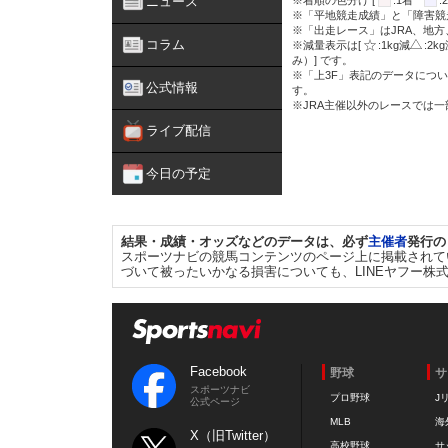
ニュース
※着順の色分け [
:1着
※「平地競走成績」と「障害競
※「出走レース」はJRA、地
コラム
※減量表示は[
:1kg減
:2k
み）] です。
※「上3F」表記のデータについ
公式情報
す。
※JRA主催以外のレースでは
ライブ配信
今日の予定
結果・成績・オッズなどのデータは、必ず
主催者
発行の
スポーツナビの競馬コンテンツのページ上に掲載されて
づいて被ったいかなる損害についても、LINEヤフー株
Facebook
野球
サ
スポーツナビ
プロ野球
J
公式ページ
MLB
海
X（旧Twitter）
高校野球
サ