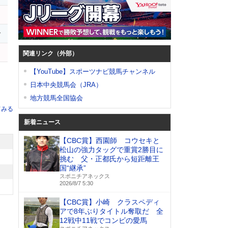
r
関連リンク（外部）
【YouTube】スポーツナビ競馬チャンネル
日本中央競馬会（JRA）
地方競馬全国協会
てみる
新着ニュース
【CBC賞】西園師 コウセキと
松山の強力タッグで重賞2勝目に
挑む 父・正都氏から短距離王
国“継承”
スポニチアネックス
2026/8/7 5:30
【CBC賞】小崎 クラスペディ
アで8年ぶりタイトル奪取だ 全
12戦中11戦でコンビの愛馬