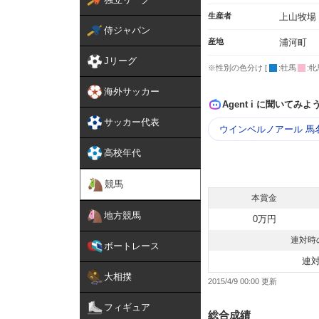
生産者
上山牧場
侍ジャパン
産地
浦河町
Jリーグ
※性別の色分け [
:牡馬
:牝
海外サッカー
Agent i に聞いてみよ
サッカー代表
ウインベルノアール 馬
高校年代
競馬
本賞金
地方競馬
0万円
連対時
ボートレース
連
大相撲
2015/4/9 00:00
フィギュア
総合成績