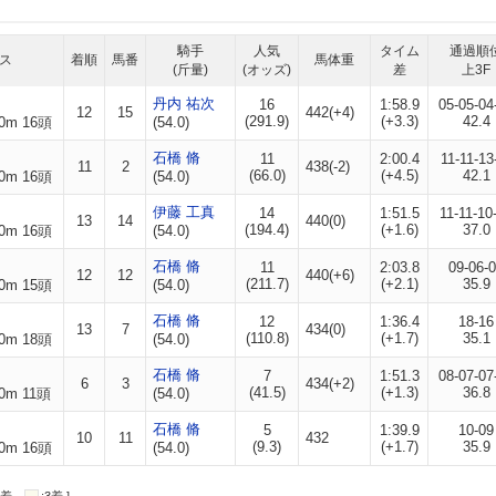
騎手
人気
タイム
通過順
ス
着順
馬番
馬体重
(斤量)
(オッズ)
差
上3F
丹内 祐次
16
1:58.9
05-05-04
12
15
442(+4)
(291.9)
(+3.3)
42.4
0m 16頭
(54.0)
石橋 脩
11
2:00.4
11-11-13
11
2
438(-2)
(66.0)
(+4.5)
42.1
0m 16頭
(54.0)
伊藤 工真
14
1:51.5
11-11-10
13
14
440(0)
(194.4)
(+1.6)
37.0
0m 16頭
(54.0)
石橋 脩
11
2:03.8
09-06-
12
12
440(+6)
(211.7)
(+2.1)
35.9
0m 15頭
(54.0)
石橋 脩
12
1:36.4
18-16
13
7
434(0)
(110.8)
(+1.7)
35.1
0m 18頭
(54.0)
石橋 脩
7
1:51.3
08-07-07
6
3
434(+2)
(41.5)
(+1.3)
36.8
0m 11頭
(54.0)
石橋 脩
5
1:39.9
10-09
10
11
432
(9.3)
(+1.7)
35.9
0m 16頭
(54.0)