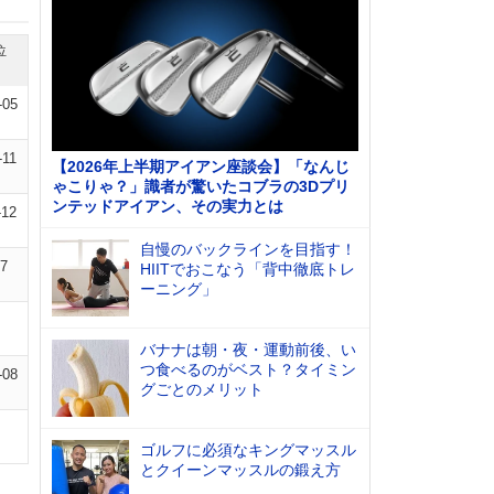
位
-05
-11
【2026年上半期アイアン座談会】「なんじ
ゃこりゃ？」識者が驚いたコブラの3Dプリ
ンテッドアイアン、その実力とは
-12
自慢のバックラインを目指す！
07
HIITでおこなう「背中徹底トレ
ーニング」
バナナは朝・夜・運動前後、い
つ食べるのがベスト？タイミン
-08
グごとのメリット
ゴルフに必須なキングマッスル
とクイーンマッスルの鍛え方