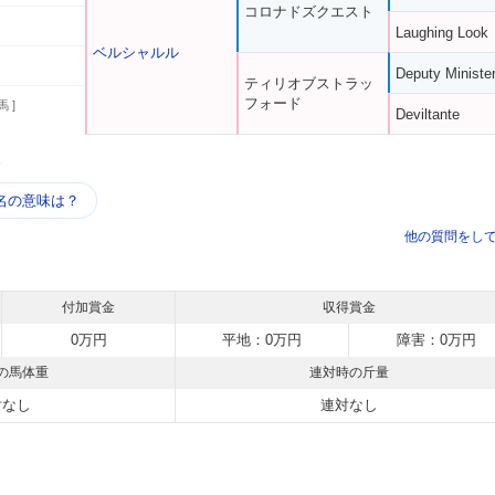
コロナドズクエスト
Laughing Look
ベルシャルル
Deputy Ministe
ティリオブストラッ
フォード
馬 ]
Deviltante
う
名の意味は？
他の質問をし
付加賞金
収得賞金
0万円
平地：0万円
障害：0万円
の馬体重
連対時の斤量
対なし
連対なし