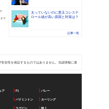
の
太っていないのに悪玉コレステ
ロール値が高い原因と対策は？
ータで
記事一覧
び安全性を保証するものではありません。当該情報に基
ュア
F1
バレー
バドミントン
カーリング
ラグビー
陸上