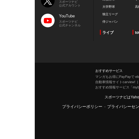
スポーツナビ
公式アカウント
大学野球
高
独立リーグ
YouTube
スポーツナビ
侍ジャパン
公式チャンネル
ライブ
to
おすすめサービス
マンガもお得にPayPayで eboo
自動車情報サイトcarview!
おすすめ情報サービス「mybe
スポーツナビはYah
プライバシーポリシー
-
プライバシーセ