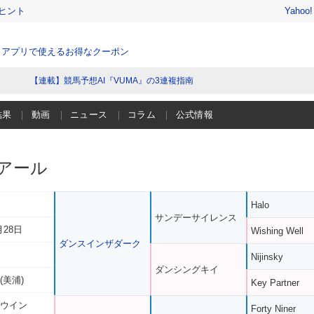
ヒント
Yahoo
、アプリで使えるお得なクーポン
【連載】競馬予想AI『VUMA』の3連複指南
結果
動画
ニュース
コラム
公式情報
アール
Halo
サンデーサイレンス
月28日
Wishing Well
ダンスインザダーク
Nijinsky
ダンシングキイ
(美浦)
Key Partner
 ウイン
Forty Niner