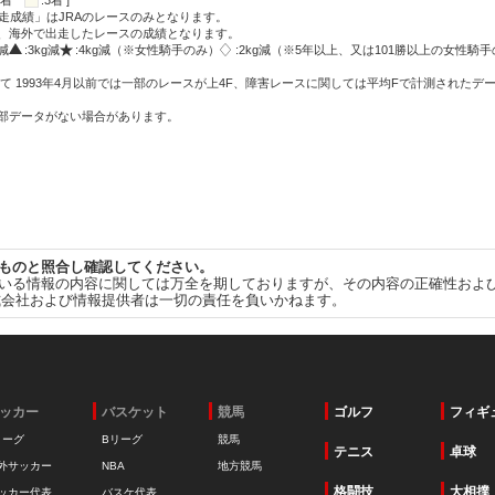
:2着
:3着 ]
走成績」はJRAのレースのみとなります。
方、海外で出走したレースの成績となります。
g減
:3kg減
:4kg減（※女性騎手のみ）
:2kg減（※5年以上、又は101勝以上の女性騎手
て 1993年4月以前では一部のレースが上4F、障害レースに関しては平均Fで計測されたデ
一部データがない場合があります。
ものと照合し確認してください。
いる情報の内容に関しては万全を期しておりますが、その内容の正確性およ
式会社および情報提供者は一切の責任を負いかねます。
ッカー
バスケット
競馬
ゴルフ
フィギ
リーグ
Bリーグ
競馬
テニス
卓球
外サッカー
NBA
地方競馬
格闘技
大相撲
ッカー代表
バスケ代表