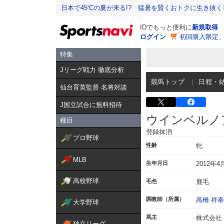
日本で45℃の夏が来る!? 猛暑を賢くおトクに生き抜く
IDでもっと便利に
新規取得
ログイン
初回購入限定
特集
Jリーグ戦力 徹底分析
競馬トップ
日程・
仙台育英監督 名将対談
J国立試合に無料招待
ウインベルノ
種目
登録抹消
プロ野球
性齢
牝
MLB
生年月日
2012年4
高校野球
毛色
鹿毛
調教師（所属）
高橋 祥泰
大学野球
馬主
株式会社
独立リーグ