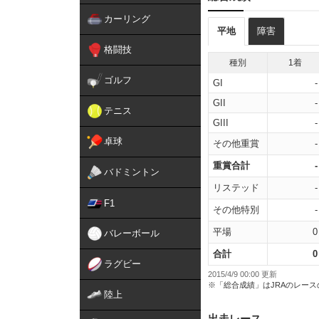
カーリング
平地
障害
格闘技
種別
1着
ゴルフ
GI
-
GII
-
テニス
GIII
-
卓球
その他重賞
-
重賞合計
-
バドミントン
リステッド
-
F1
その他特別
-
平場
0
バレーボール
合計
0
ラグビー
2015/4/9 00:00 更新
※「総合成績」はJRAのレー
陸上
出走レース