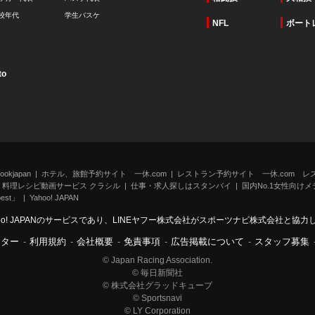
校年代
学生バスケ
NFL
ボート
to
kjapan
ホテル、旅館予約サイト 一休.com
レストラン予約サイト 一休.com レ
料理レシピ動画サービス クラシル
仕事・求人探しはスタンバイ
国内No.1女性向けメデ
st」
Yahoo! JAPAN
oo! JAPANのサービスであり、LINEヤフー株式会社がスポーツナビ株式会社と協
ンター
-
利用規約
-
会社概要
-
免責事項
-
広告掲載について
-
スタッフ募集
© Japan Racing Association.
© 毎日新聞社
© 株式会社グラッドキューブ
© Sportsnavi
© LY Corporation