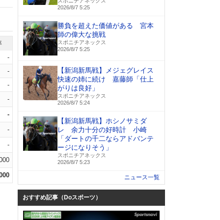
スポニチアネックス
2026/8/7 5:25
勝負を超えた価値がある 宮本
師の偉大な挑戦
スポニチアネックス
率
2026/8/7 5:25
-
【新潟新馬戦】メジェグレイス
-
快速の姉に続け 嘉藤師「仕上
-
がりは良好」
スポニチアネックス
-
2026/8/7 5:24
-
【新潟新馬戦】ホシノサミダ
-
レ 余力十分の好時計 小崎
「ダートの千二ならアドバンテ
-
ージになりそう」
スポニチアネックス
.000
2026/8/7 5:23
.000
ニュース一覧
おすすめ記事（Doスポーツ）