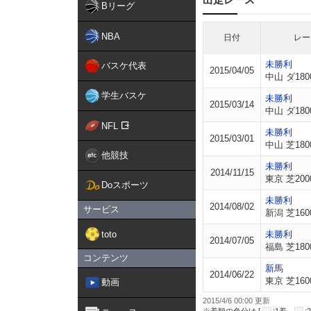
Bリーグ
NBA
日付
レー
未勝利
バスケ代表
2015/04/05
中山 ダ180
学生バスケ
未勝利
2015/03/14
中山 ダ180
NFL
未勝利
2015/03/01
中山 芝180
他競技
未勝利
2014/11/15
東京 芝200
Doスポーツ
未勝利
2014/08/02
サービス
新潟 芝160
toto
未勝利
2014/07/05
福島 芝180
コンテンツ
新馬
2014/06/22
東京 芝160
動画
2015/4/6 00:00 更新