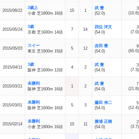
3歳上
武 豊
3
2015/08/22
15
1
(10.8)
小倉 芝1800m 16頭
(52.0)
3歳
四位 洋文
3
2015/05/24
7
14
(7.0)
京都 芝1600m 14頭
(54.0)
スイー
吉田 豊
9
2015/05/03
5
12
(65.0)
東京 芝1800m 15頭
(54.0)
3歳
武 豊
3
2015/04/11
4
2
(7.3)
阪神 芝1600m 12頭
(54.0)
未勝利
武 豊
7
2015/03/21
1
2
(21.8)
阪神 芝1600m 16頭
(54.0)
未勝利
藤田 伸二
5
2015/03/01
5
3
(12.4)
阪神 芝1600m 16頭
(54.0)
未勝利
勝浦 正樹
2
2015/02/14
10
11
(3.7)
小倉 芝1800m 16頭
(54.0)