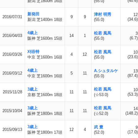
(40.6)
新潟 芝1800m 16頭
(55.0)
新発田
津村 明秀
12
2016/07/31
9
9
(34.6)
新潟 芝1400m 18頭
(55.0)
4歳上
松若 風馬
3
2016/04/03
14
1
(6.7)
阪神 芝1600m 15頭
(55.0)
刈谷特
松若 風馬
10
2016/03/26
4
12
(23.6)
中京 芝1600m 16頭
(55.0)
4歳上
A.シュタルケ
13
2016/03/12
5
11
(87.4)
中京 芝1600m 16頭
(55.0)
3歳上
松若 風馬
10
2015/11/28
11
11
(53.3)
京都 芝1600m 18頭
(☆53.0)
3歳上
松若 風馬
14
2015/10/04
11
11
(148.2)
阪神 芝1800m 18頭
(☆52.0)
3歳上
武 豊
9
2015/09/13
12
4
(17.0)
阪神 芝1800m 17頭
(52.0)