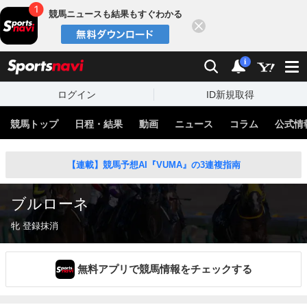
競馬ニュースも結果もすぐわかる
閉じる
スポーツナビ
検索
通知
i
ログイン
ID新規取得
競馬トップ
日程・結果
動画
ニュース
コラム
公式情
【連載】競馬予想AI『VUMA』の3連複指南
ブルローネ
牝 登録抹消
無料アプリで競馬情報をチェックする