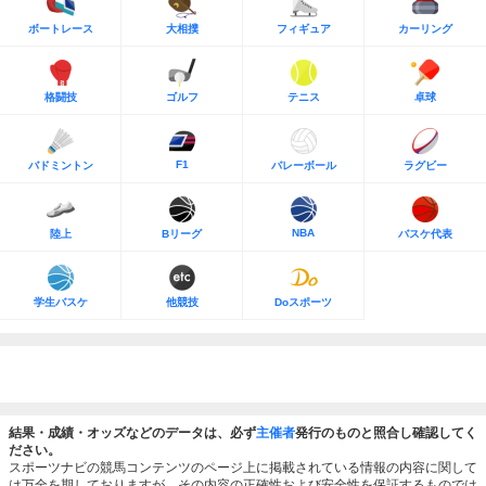
ボートレース
大相撲
フィギュア
カーリング
格闘技
ゴルフ
テニス
卓球
F1
バドミントン
バレーボール
ラグビー
NBA
陸上
Bリーグ
バスケ代表
学生バスケ
他競技
Doスポーツ
結果・成績・オッズなどのデータは、必ず
主催者
発行のものと照合し確認してく
ださい。
スポーツナビの競馬コンテンツのページ上に掲載されている情報の内容に関して
は万全を期しておりますが、その内容の正確性および安全性を保証するものでは