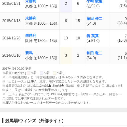
未勝利
小崎 綾也
4
2015/01/31
2
6
(7.6)
京都 芝1600m 16頭
(△52.0)
未勝利
藤田 伸二
9
2015/01/18
6
15
(33.4)
京都 芝1800m 16頭
(54.0)
未勝利
義 英真
7
2014/12/28
10
10
(16.8)
阪神 芝1800m 18頭
(▲51.0)
新馬
和田 竜二
6
2014/08/10
3
2
(11.1)
小倉 芝1800m 13頭
(54.0)
2017/4/24 00:00 更新
※着順の色分け [
:1着
:2着
:3着 ]
※「平地競走成績」と「障害競走成績」はJRAのレースのみとなります。
※「出走レース」はJRA、地方、海外で出走したレースの成績となります。
※減量表示は[
:1kg減
:2kg減
:3kg減
:4kg減（※女性騎手のみ）
:2kg減（※5
年以上、又は101勝以上の女性騎手のみ）] です。
※「上3F」表記のデータについて 1993年4月以前では一部のレースが上4F、障害レー
スに関しては平均Fで計測されたデータです。
※JRA主催以外のレースでは一部データがない場合があります。
競馬場/ウィンズ（外部サイト）