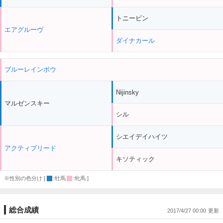
トニービン
エアグルーヴ
ダイナカール
ブルーレインボウ
Nijinsky
マルゼンスキー
シル
シエイデイハイツ
アクティブリード
キソティック
※性別の色分け [
:牡馬
:牝馬 ]
総合成績
2017/4/27 00:00