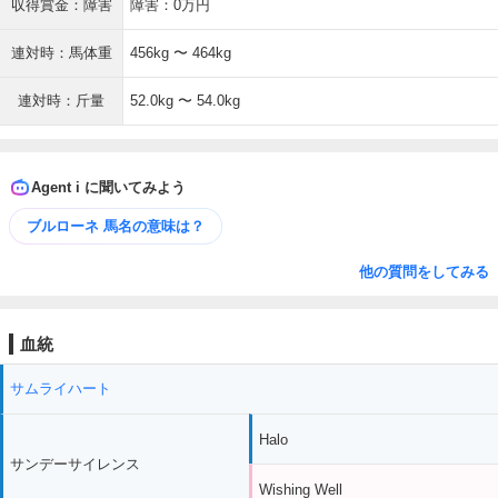
収得賞金：障害
障害：0万円
連対時：馬体重
456kg 〜 464kg
連対時：斤量
52.0kg 〜 54.0kg
Agent i に聞いてみよう
ブルローネ 馬名の意味は？
他の質問をしてみる
血統
サムライハート
Halo
サンデーサイレンス
Wishing Well