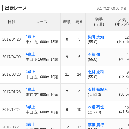
出走レース
2017/4/24 00:00
騎手
人気
日付
レース
着順
馬番
(オッズ)
(斤量)
4歳上
柴田 大知
12
2017/04/23
8
3
(107.3)
東京 芝1600m 13頭
(55.0)
4歳上
石橋 脩
11
2017/04/09
9
6
(46.5)
中山 芝1600m 14頭
(55.0)
4歳上
北村 宏司
9
2017/03/20
11
14
(23.6)
中山 芝1600m 16頭
(55.0)
4歳上
石川 裕紀人
11
2017/01/28
7
9
(50.5)
東京 芝1600m 16頭
(☆53.0)
3歳上
木幡 巧也
10
2016/12/24
6
10
(41.5)
中山 芝1600m 16頭
(△53.0)
3歳上
嘉藤 貴行
10
2016/08/21
12
13