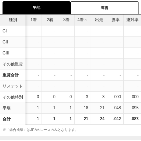
平地
障害
種別
1着
2着
3着
4着～
出走
勝率
連対率
-
-
-
-
-
-
-
GI
-
-
-
-
-
-
-
GII
-
-
-
-
-
-
-
GIII
-
-
-
-
-
-
-
その他重賞
-
-
-
-
-
-
-
重賞合計
-
-
-
-
-
-
-
リステッド
0
0
0
3
3
.000
.000
その他特別
1
1
1
18
21
.048
.095
平場
1
1
1
21
24
.042
.083
合計
※「総合成績」はJRAのレースのみとなります。