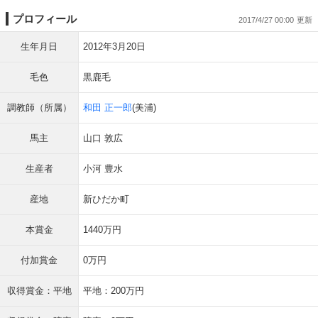
プロフィール
2017/4/27 00:00
生年月日
2012年3月20日
毛色
黒鹿毛
調教師（所属）
和田 正一郎
(美浦)
馬主
山口 敦広
生産者
小河 豊水
産地
新ひだか町
本賞金
1440万円
付加賞金
0万円
収得賞金：平地
平地：200万円